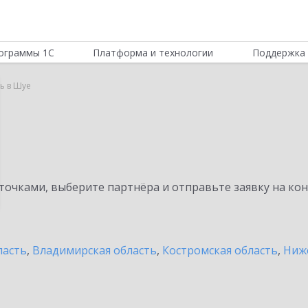
ограммы 1С
Платформа и технологии
Поддержка 
ь в Шуе
очками, выберите партнёра и отправьте заявку на ко
ласть
,
Владимирская область
,
Костромская область
,
Ниж