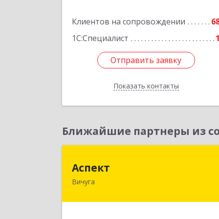
Подробне
Клиентов на сопровождении
6
1С:Специалист
Отправить заявку
Отправить заявку
Показать контакты
Назад
Ближайшие партнеры из со
Аспек
Аспект
Вичуга
155331, Ивановская обл, Вичугский р
н, Вичуга г, 50 лет Октября ул, дом 
6, этаж 2, пом.