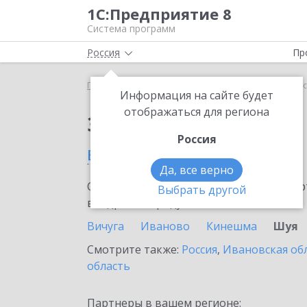
1С:Предприятие 8
Система программ
Россия
Пр
Главная
Сервисы ИТС
1С:Подпись
1С:Подпис
Информация на сайте будет
отображаться для региона
Заказать 1С:Подпись
Россия
в Шуе
Да, все верно
Ознакомьтесь с информационными карт
Выбрать другой
внедрение продукта.
Вичуга
Иваново
Кинешма
Шуя
Смотрите также:
Россия
,
Ивановская об
область
Партнеры в вашем регионе: