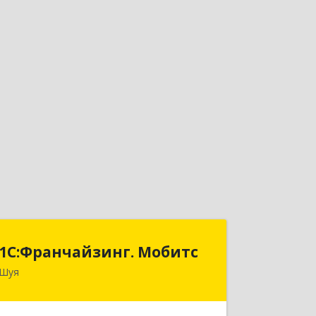
1С:Франчайзинг. Мобитс
1С:Франчайзинг. Мобитс
Шуя
Подробнее