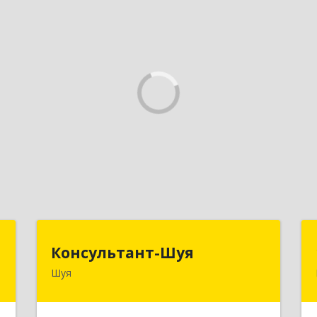
т
Консультант-Шуя
Консультант-Шуя
Шуя
,
155900, Ивановская обл, Шуя г,
2
Свердлова ул, дом № 53-1