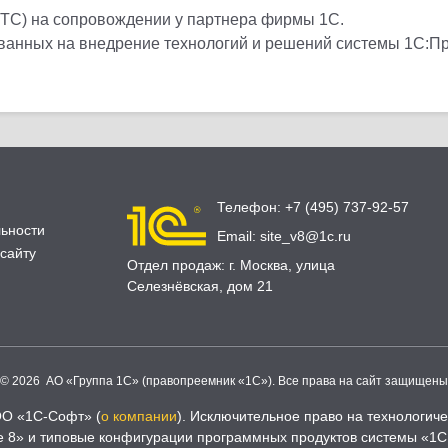
ИТС) на сопровождении у партнера фирмы 1С.
ованных на внедрение технологий и решений системы 1С:П
Телефон:
+7 (495) 737-92-57
ьности
Email:
site_v8@1c.ru
сайту
Отдел продаж:
г. Москва
,
улица
Селезнёвская, дом 21
© 2026 АО «Группа 1С» (правопреемник «1С»). Все права на сайт защищены
ОО «1С-Софт» (
о компании
). Исключительное право на технологи
 8» и типовые конфигурации программных продуктов системы «1С