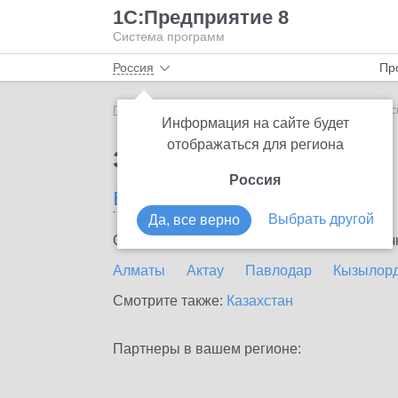
1С:Предприятие 8
Система программ
Россия
Пр
Главная
Сервисы ИТС
1С:Подпись
1С:Подпис
Информация на сайте будет
отображаться для региона
Заказать 1С:Подпись
Россия
в Рудном
Выбрать другой
Да, все верно
Ознакомьтесь с информационными карточка
Алматы
Актау
Павлодар
Кызылор
Смотрите также:
Казахстан
Партнеры в вашем регионе: