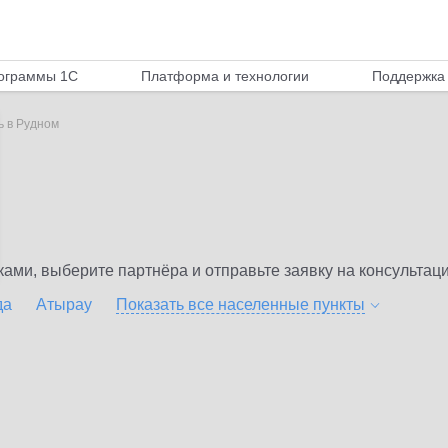
ограммы 1С
Платформа и технологии
Поддержка 
ь в Рудном
ми, выберите партнёра и отправьте заявку на консультаци
да
Атырау
Показать все населенные
пункты