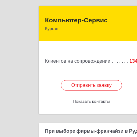
Компьютер-Серви
Компьютер-Сервис
Курган
640022, Курганская обл, Курган г
Василия Блюхера ул, дом № 30, пом.
Подробне
Клиентов на сопровождении
13
Отправить заявку
Отправить заявку
Показать контакты
Назад
При выборе фирмы-франчайзи в Руд