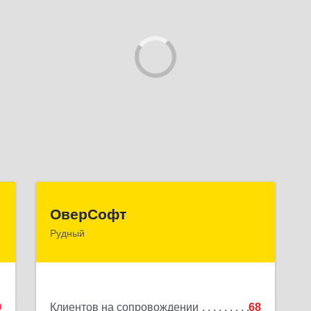
п
ОверСофт
ОверСофт
Рудный
,
КАЗАХСТАН , 111500, Костанайская
5
обл., г.Рудый, ул.Ленина, 44, кв.1
е
Подробнее
9
Клиентов на сопровождении
68