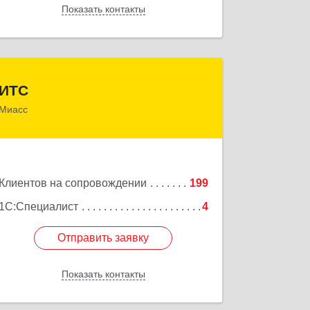
Показать контакты
Назад
ИТС
ИТС
Миасс
456300, Челябинская обл, Миасс г,
Романенко ул, дом № 50б
Подробнее
Клиентов на сопровождении
199
1С:Специалист
4
Отправить заявку
Отправить заявку
Показать контакты
Назад