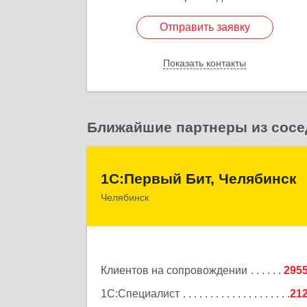
Отправить заявку
Отправить заявку
Показать контакты
Назад
Ближайшие партнеры из сосе
1С:Первый Бит, Челябинс
1С:Первый Бит, Челябинск
Челябинск
454084, Челябинская обл, Челябинск г
Каслинская ул, дом № 77, оф.10
Подробне
Клиентов на сопровождении
295
1С:Специалист
21