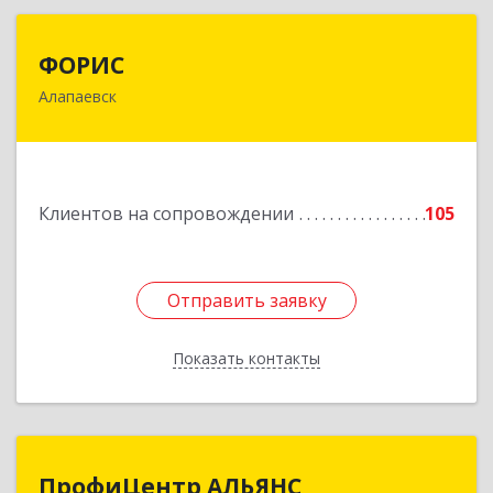
ФОРИС
ФОРИС
Алапаевск
624601, Свердловская обл, Алапаевск г, Ленина
ул, дом № 9
Подробнее
Клиентов на сопровождении
105
Отправить заявку
Отправить заявку
Показать контакты
Назад
ПрофиЦентр АЛЬЯНС
ПрофиЦентр АЛЬЯНС