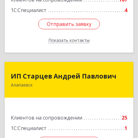
1С:Специалист
4
Отправить заявку
Отправить заявку
Показать контакты
Назад
ИП Старцев Андрей Павлович
ИП Старцев Андрей Павлович
Алапаевск
624601, Свердловская обл, Алапаевск г,
Братьев Смольниковых ул, дом № 38, кв.16
Подробнее
Клиентов на сопровождении
25
1С:Специалист
1