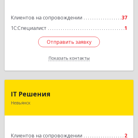
Подробнее
Клиентов на сопровождении
37
1С:Специалист
1
Отправить заявку
Отправить заявку
Показать контакты
Назад
IT Решения
IT Решения
Невьянск
Подробнее
Клиентов на сопровождении
2