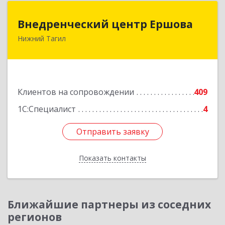
Внедренческий центр Ершова
Внедренческий центр Ершова
Нижний Тагил
622030, Свердловская обл, Нижний Тагил г,
Черноисточинское ш, дом № 58А, оф.6
Подробнее
Клиентов на сопровождении
409
1С:Специалист
4
Отправить заявку
Отправить заявку
Показать контакты
Назад
Ближайшие партнеры из соседних
регионов