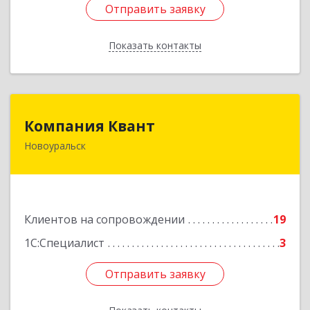
Отправить заявку
Отправить заявку
Показать контакты
Назад
Компания Квант
Компания Квант
Новоуральск
624130, Свердловская обл, Новоуральск г,
Автозаводская ул, дом № 11, кв.3
Подробнее
Клиентов на сопровождении
19
1С:Специалист
3
Отправить заявку
Отправить заявку