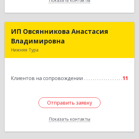
Показать контакты
Назад
ИП Овсянникова Анастасия
ИП Овсянникова Анастасия
Владимировна
Владимировна
Нижняя Тура
624222, Свердловская обл, Нижняя Тура г,
Машиностроителей ул, дом № 7, кв.30
Клиентов на сопровождении
11
Подробнее
Отправить заявку
Отправить заявку
Показать контакты
Назад