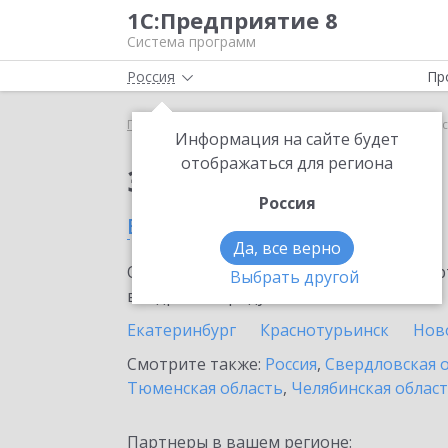
1С:Предприятие 8
Система программ
Россия
Пр
Главная
Сервисы ИТС
1С:Подпись
1С:Подпис
Информация на сайте будет
отображаться для региона
Заказать 1С:Подпись
Россия
в Лесном
Да, все верно
Ознакомьтесь с информационными карт
Выбрать другой
внедрение продукта.
Екатеринбург
Краснотурьинск
Нов
Смотрите также:
Россия
,
Свердловская 
Тюменская область
,
Челябинская облас
Партнеры в вашем регионе: