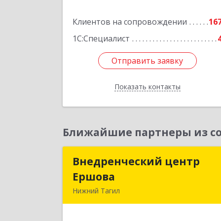
Подробне
Клиентов на сопровождении
16
1С:Специалист
Отправить заявку
Отправить заявку
Показать контакты
Назад
Ближайшие партнеры из со
Внедренческий центр
Внедренческий цент
Ершова
Ершов
Нижний Тагил
622030, Свердловская обл, Нижни
Тагил г, Черноисточинское ш, дом 