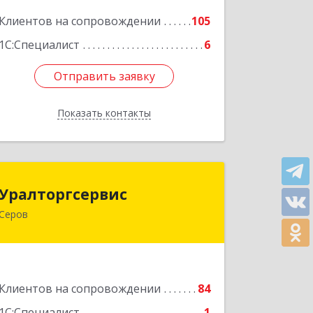
Подробнее
Клиентов на сопровождении
105
1С:Специалист
6
Отправить заявку
Отправить заявку
Показать контакты
Назад
Уралторгсервис
Уралторгсервис
Серов
624980, Свердловская обл, Серов г,
Кирова ул, дом № 2
Подробнее
Клиентов на сопровождении
84
1С:Специалист
1