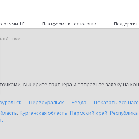
ограммы 1С
Платформа и технологии
Поддержка 
ь в Лесном
очками, выберите партнёра и отправьте заявку на ко
оуральск
Первоуральск
Ревда
Показать все нас
область
,
Курганская область
,
Пермский край
,
Республика
ть