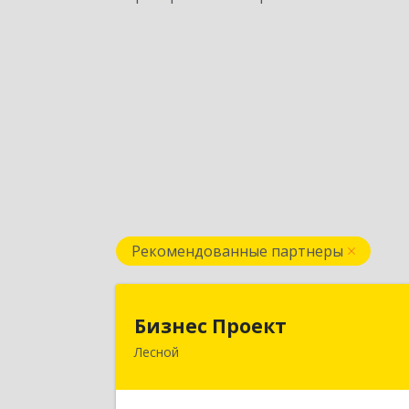
Рекомендованные партнеры
Бизнес Проек
Бизнес Проект
Лесной
624200, Свердловская обл, Лесной г
Сиротина ул, дом № 1