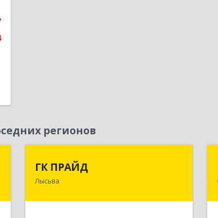
е
7
4
седних регионов
р
ГК ПРАЙД
ГК ПРАЙД
а
Лысьва
618909, Пермский край, Лысьва г,
Репина ул, дом № 41
й
№