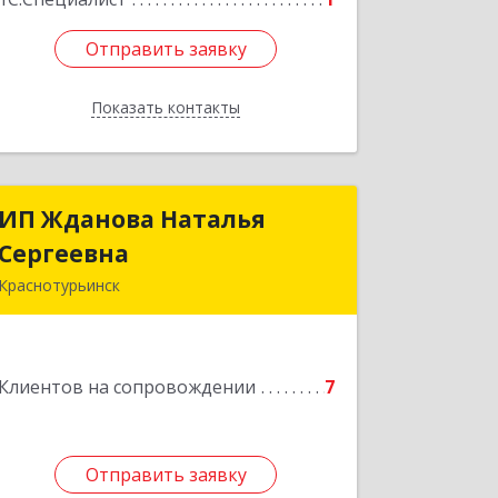
Отправить заявку
Отправить заявку
Показать контакты
Назад
ИП Жданова Наталья
ИП Жданова Наталья
Сергеевна
Сергеевна
Краснотурьинск
Подробнее
Клиентов на сопровождении
7
Отправить заявку
Отправить заявку