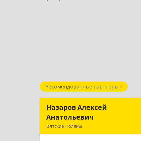
Рекомендованные партнеры
Назаров Алексей
Назаров Алексе
Анатольевич
Анатольеви
Вятские Поляны
612964,Кировская обл,город Вятски
Поляны г.о.,Вятские Поляны г,Киров