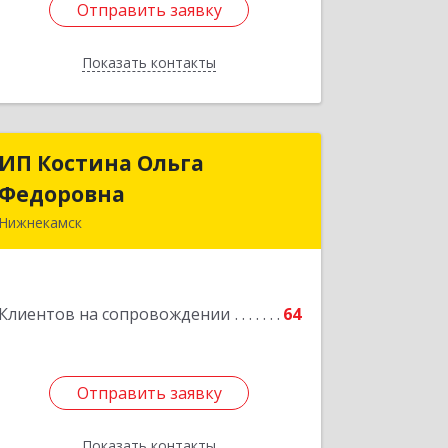
Отправить заявку
Отправить заявку
Показать контакты
Назад
ИП Костина Ольга
ИП Костина Ольга
Федоровна
Федоровна
Нижнекамск
Подробнее
Клиентов на сопровождении
64
Отправить заявку
Отправить заявку
Показать контакты
Назад