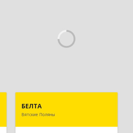
й
БЕЛТА
БЕЛТА
ч
Вятские Поляны
612960, Кировская обл, Вятские
Поляны г, Тойменка ул, дом № 8Г
е
а