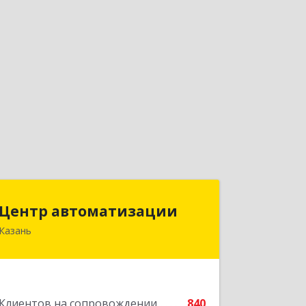
Центр автоматизации
Центр автоматизации
Казань
420133, Татарстан Респ, Казань г,
Ямашева пр-кт, дом № 92
Подробнее
Клиентов на сопровождении
840