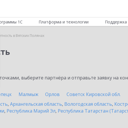
ограммы 1С
Платформа и технологии
Поддержка 
етность в Вятских Полянах
сть
очками, выберите партнёра и отправьте заявку на ко
епецк
Малмыж
Орлов
Советск Кировской обл.
асть
,
Архангельская область
,
Вологодская область
,
Костр
ми
,
Республика Марий Эл
,
Республика Татарстан (Татарс