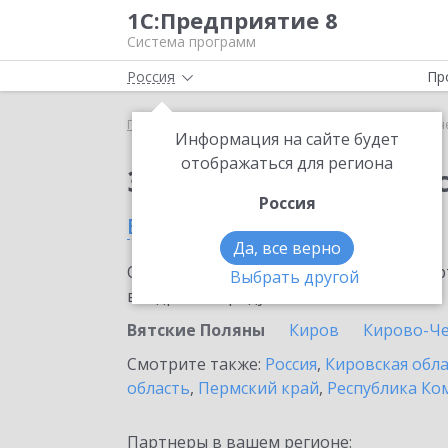
1С:Предприятие 8
Система программ
Россия
Пр
Главная
Сервисы ИТС
1С-Отчетность
1С-Отч
Информация на сайте будет
отображаться для региона
Заказать 1С-Отчетно
Россия
в Вятских Полянах
Да, все верно
Ознакомьтесь с информационными карт
Выбрать другой
внедрение продукта.
Вятские Поляны
Киров
Кирово-Ч
Смотрите также:
Россия
,
Кировская обл
область
,
Пермский край
,
Республика Ко
Партнеры в вашем регионе: