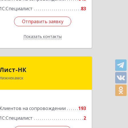
1С:Специалист
83
Отправить заявку
Отправить заявку
Показать контакты
Назад
Лист-НК
Лист-НК
Нижнекамск
423585, Татарстан Респ,
Нижнекамский р-н, Нижнекамск г,
Вокзальная ул, дом № 38 Г, оф.29
Подробнее
Клиентов на сопровождении
193
1С:Специалист
2