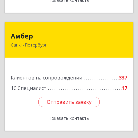
Показать контакты
Назад
Амбер
Амбер
Санкт-Петербург
191119, Санкт-Петербург г, Правды ул, дом №
16
Подробнее
Клиентов на сопровождении
337
1С:Специалист
17
Отправить заявку
Отправить заявку
Показать контакты
Назад