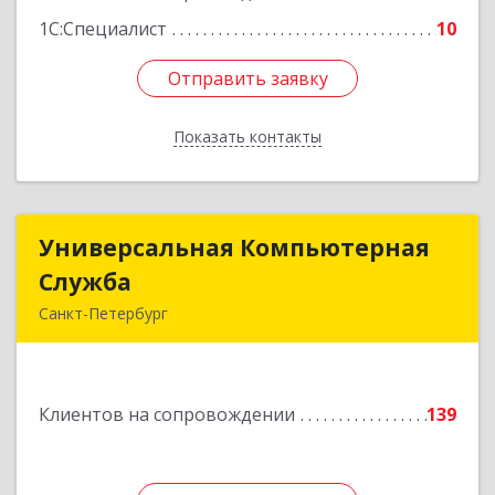
1С:Специалист
10
Отправить заявку
Отправить заявку
Показать контакты
Назад
Универсальная Компьютерная
Универсальная Компьютерная
Служба
Служба
Санкт-Петербург
192007, Санкт-Петербург г, Тамбовская ул, дом
№ 12, корпус В, кв.31
Клиентов на сопровождении
139
Подробнее