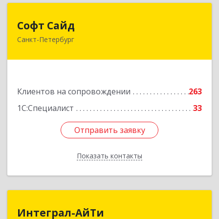
Софт Сайд
Софт Сайд
Санкт-Петербург
190020, Санкт-Петербург г, Рижский пр, дом №
58, оф.301
Подробнее
Клиентов на сопровождении
263
1С:Специалист
33
Отправить заявку
Отправить заявку
Показать контакты
Назад
Интеграл-АйТи
Интеграл-АйТи