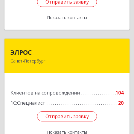
Отправить заявку
Отправить заявку
Показать контакты
Назад
ЭЛРОС
ЭЛРОС
Санкт-Петербург
191024, Санкт-Петербург г, Тележная ул, дом №
22, кв.6
Подробнее
Клиентов на сопровождении
104
1С:Специалист
20
Отправить заявку
Отправить заявку
Показать контакты
Назад