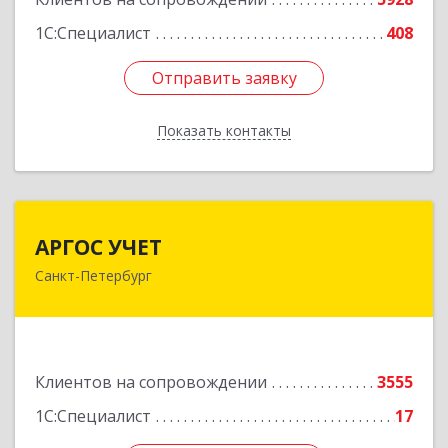
1С:Специалист
408
Отправить заявку
Отправить заявку
Показать контакты
Назад
АРГОС УЧЕТ
АРГОС УЧЕТ
Санкт-Петербург
196191, Санкт-Петербург г, Конституции пл,
дом № 7, оф.416
Подробнее
Клиентов на сопровождении
3555
1С:Специалист
17