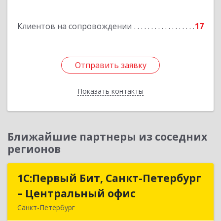
Подробнее
Клиентов на сопровождении
17
Отправить заявку
Отправить заявку
Показать контакты
Назад
Ближайшие партнеры из соседних
регионов
1С:Первый Бит, Санкт-Петербург
1С:Первый Бит, Санкт-Петербург
– Центральный офис
– Центральный офис
Санкт-Петербург
г.Санкт-Петербург, Невский проспект, 10