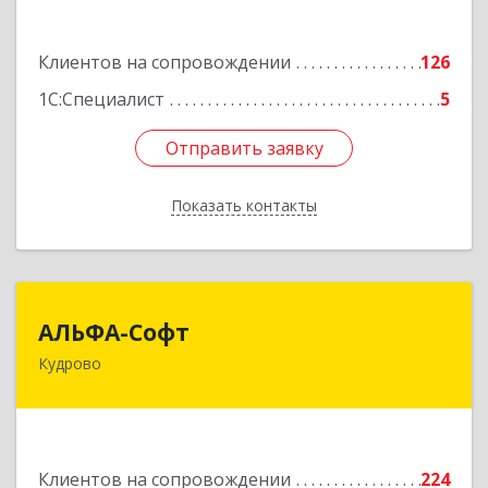
часть 3,4,5
Подробнее
Клиентов на сопровождении
126
1С:Специалист
5
Отправить заявку
Отправить заявку
Показать контакты
Назад
АЛЬФА-Софт
АЛЬФА-Софт
Кудрово
188692, Ленинградская обл, Всеволожский м.р-
н, г.п.Заневское, Кудрово г, Пражская ул, дом №
3, кв.305
Подробнее
Клиентов на сопровождении
224