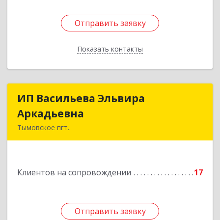
Отправить заявку
Отправить заявку
Показать контакты
Назад
ИП Васильева Эльвира
ИП Васильева Эльвира
Аркадьевна
Аркадьевна
Тымовское пгт.
694400, Сахалинская обл, Тымовский р-н,
Тымовское пгт, Красноармейская ул, дом № 34,
кв.9
Клиентов на сопровождении
17
Подробнее
Отправить заявку
Отправить заявку