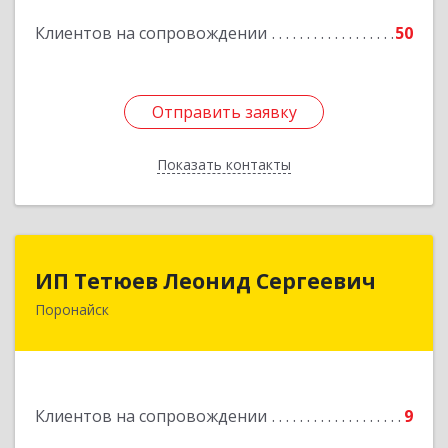
Подробнее
Клиентов на сопровождении
50
Отправить заявку
Отправить заявку
Показать контакты
Назад
ИП Тетюев Леонид Сергеевич
ИП Тетюев Леонид Сергеевич
Поронайск
694242, Сахалинская обл, Поронайск г, Фрунзе
ул, дом № 14, кв.51
Подробнее
Клиентов на сопровождении
9