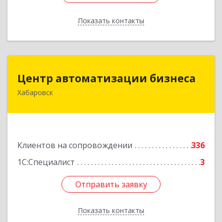
Показать контакты
Назад
Центр автоматизации бизнеса
Центр автоматизации бизнеса
Хабаровск
680030, Хабаровский край, Хабаровск г, Ленина
ул, дом № 4, оф.802
Подробнее
Клиентов на сопровождении
336
1С:Специалист
3
Отправить заявку
Отправить заявку
Показать контакты
Назад