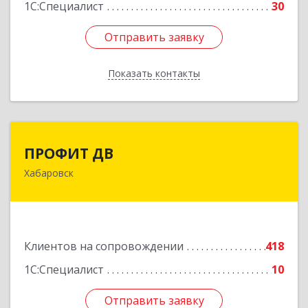
1С:Специалист
30
Отправить заявку
Отправить заявку
Показать контакты
Назад
ПРОФИТ ДВ
ПРОФИТ ДВ
Хабаровск
680000, Хабаровский край, Хабаровск г,
Муравьева-Амурского ул, дом № 25, пом.I
Подробнее
Клиентов на сопровождении
418
1С:Специалист
10
Отправить заявку
Отправить заявку