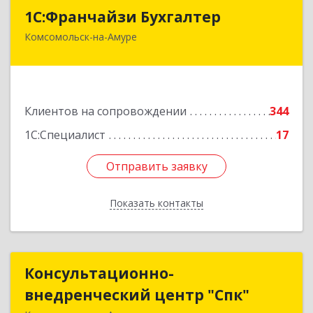
1С:Франчайзи Бухгалтер
1С:Франчайзи Бухгалтер
Комсомольск-на-Амуре
681000, Хабаровский край, Комсомольск-на-
Амуре г, Красногвардейская ул, дом № 14,
оф.202
Подробнее
Клиентов на сопровождении
344
1С:Специалист
17
Отправить заявку
Отправить заявку
Показать контакты
Назад
Консультационно-
Консультационно-
внедренческий центр "Спк"
внедренческий центр "Спк"