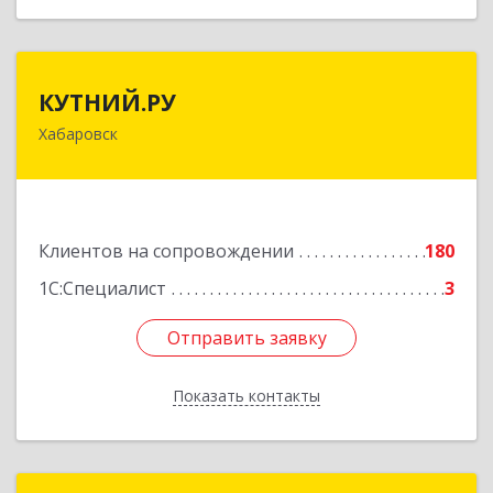
КУТНИЙ.РУ
КУТНИЙ.РУ
Хабаровск
680007, Хабаровский край, Хабаровск г,
Шевчука ул, дом № 42, оф.505
Подробнее
Клиентов на сопровождении
180
1С:Специалист
3
Отправить заявку
Отправить заявку
Показать контакты
Назад