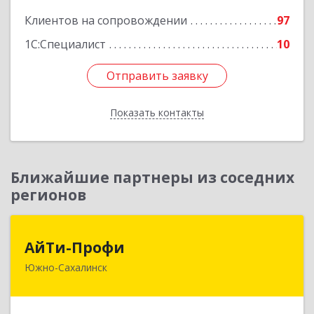
Клиентов на сопровождении
97
1С:Специалист
10
Отправить заявку
Отправить заявку
Показать контакты
Назад
Ближайшие партнеры из соседних
регионов
АйТи-Профи
АйТи-Профи
Южно-Сахалинск
693023, Сахалинская обл, город Южно-
Сахалинск г.о., Южно-Сахалинск г, Емельянова
А.О. ул, дом № 4