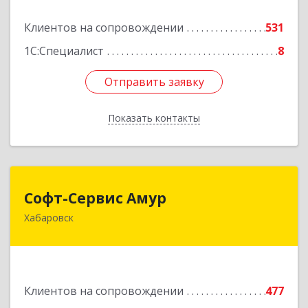
Подробнее
Клиентов на сопровождении
531
1С:Специалист
8
Отправить заявку
Отправить заявку
Показать контакты
Назад
Софт-Сервис Амур
Софт-Сервис Амур
Хабаровск
680000, Хабаровский край, Хабаровск г,
Муравьева-Амурского ул., дом № 4, оф.19
Подробнее
Клиентов на сопровождении
477