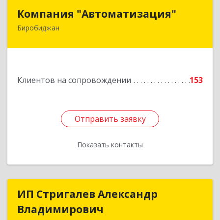
Компания "Автоматизация"
Компания "Автоматизация"
Биробиджан
679016, Еврейская Аобл, Биробиджан г,
Советская ул, дом № 59, кв.3
Подробнее
Клиентов на сопровождении
153
Отправить заявку
Отправить заявку
Показать контакты
Назад
ИП Стригалев Александр
ИП Стригалев Александр
Владимирович
Владимирович