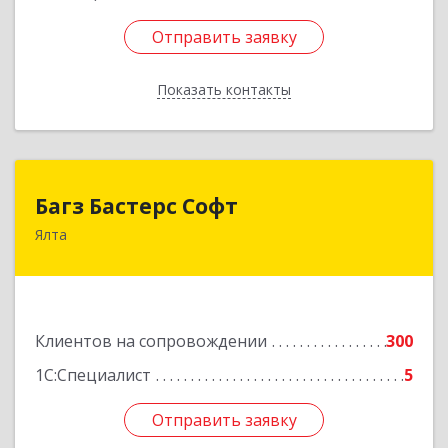
Отправить заявку
Отправить заявку
Показать контакты
Назад
Багз Бастерс Софт
Багз Бастерс Софт
Ялта
298603, Крым Респ, Ялта г, Свердлова ул, дом №
34
Подробнее
Клиентов на сопровождении
300
1С:Специалист
5
Отправить заявку
Отправить заявку