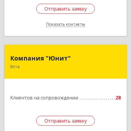
Отправить заявку
Отправить заявку
Показать контакты
Назад
Компания "Юнит"
Компания "Юнит"
Ялта
298600, Крым Респ, Ялта г, Васильева ул, дом №
16, оф.400
Подробнее
Клиентов на сопровождении
28
Отправить заявку
Отправить заявку