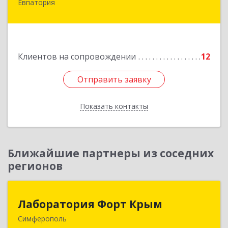
Евпатория
297407, Крым Респ, Евпатория г, Победы пр-кт,
дом № 13, кв.45
Подробнее
Клиентов на сопровождении
12
Отправить заявку
Отправить заявку
Показать контакты
Назад
Ближайшие партнеры из соседних
регионов
Лаборатория Форт Крым
Лаборатория Форт Крым
Симферополь
295034, Крым Респ, Симферополь г, Киевская