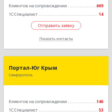
Клиентов на сопровождении
669
1С:Специалист
14
Отправить заявку
Отправить заявку
Показать контакты
Назад
Портал-Юг Крым
Портал-Юг Крым
Симферополь
295015, Крым Респ, Симферополь г, Козлова ул,
дом № 27
Подробнее
Клиентов на сопровождении
146
1С:Специалист
53