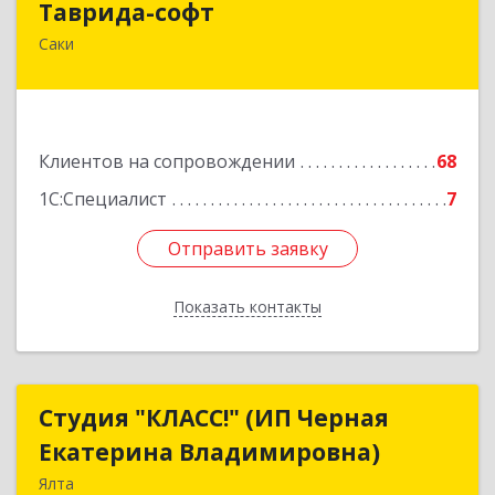
Таврида-софт
Саки
296574, Крым Респ, м.р-н Сакский с.п.
Новофедоровское, Новофедоровка пгт, 30
Авиаполка ул, дом № 10
Подробнее
Клиентов на сопровождении
68
1С:Специалист
7
Отправить заявку
Отправить заявку
Показать контакты
Назад
Студия "КЛАСС!" (ИП Черная
Студия "КЛАСС!" (ИП Черная
Екатерина Владимировна)
Екатерина Владимировна)
Ялта