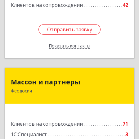
Клиентов на сопровождении
42
Отправить заявку
Отправить заявку
Показать контакты
Назад
Массон и партнеры
Массон и партнеры
Феодосия
298112, Крым Респ, Феодосия г, Крымская ул,
дом № 31
Подробнее
Клиентов на сопровождении
71
1С:Специалист
3