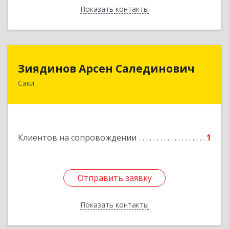
Показать контакты
Назад
Зиядинов Арсен Салединович
Зиядинов Арсен Салединович
Саки
г.Саки, Интернациональная, 5/2, кв.1
Подробнее
Клиентов на сопровождении
1
Отправить заявку
Отправить заявку
Показать контакты
Назад