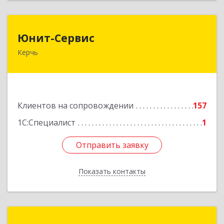
Юнит-Сервис
Юнит-Сервис
Керчь
298300, Крым Респ, Керчь г, Кооперативный
пер, дом № 26
Подробнее
Клиентов на сопровождении
157
1С:Специалист
1
Отправить заявку
Отправить заявку
Показать контакты
Назад
Таврида-софт