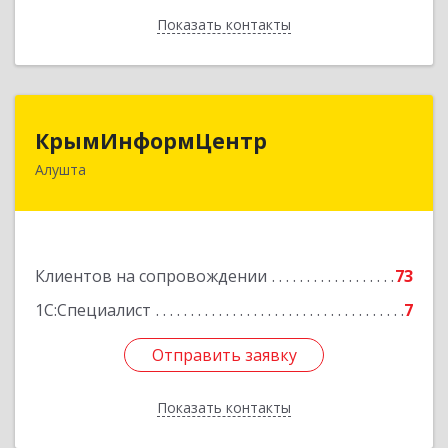
Показать контакты
Назад
КрымИнформЦентр
КрымИнформЦентр
Алушта
298500, Крым Респ, Алушта г, Горького ул, дом
№ 34А, оф.7
Подробнее
Клиентов на сопровождении
73
1С:Специалист
7
Отправить заявку
Отправить заявку
Показать контакты
Назад