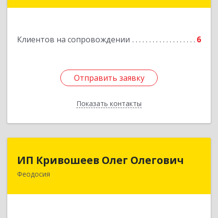
98600, г. Ялта, ул. Свердлова, 24
Подробнее
Клиентов на сопровождении
6
Отправить заявку
Отправить заявку
Показать контакты
Назад
ИП Кривошеев Олег Олегович
ИП Кривошеев Олег Олегович
Феодосия
Подробнее