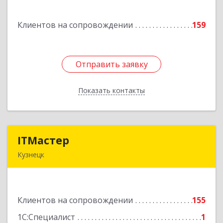
Комсомольская ул, дом № 51, кв.81
Клиентов на сопровождении
159
Подробнее
Отправить заявку
Отправить заявку
Показать контакты
Назад
ITМастер
ITМастер
Кузнецк
442537, Пензенская обл, Кузнецк г, Белинского
ул, дом № 82, ДЦ"Сфера", оф.15
Клиентов на сопровождении
155
Подробнее
1С:Специалист
1