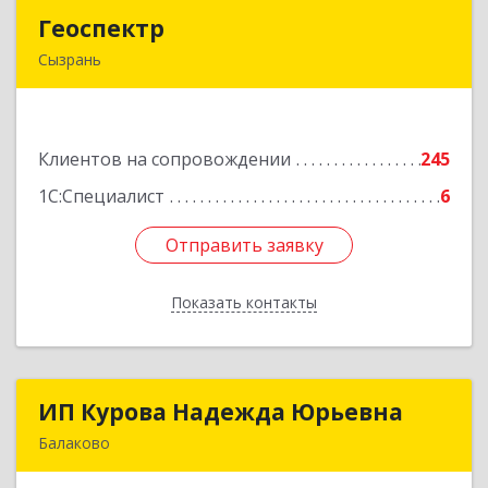
Геоспектр
Геоспектр
Сызрань
446001, Самарская обл, Сызрань г, Кирова ул,
дом № 46
Клиентов на сопровождении
245
Подробнее
1С:Специалист
6
Отправить заявку
Отправить заявку
Показать контакты
Назад
ИП Курова Надежда Юрьевна
ИП Курова Надежда Юрьевна
Балаково
413857, Саратовская обл, Балаково г,