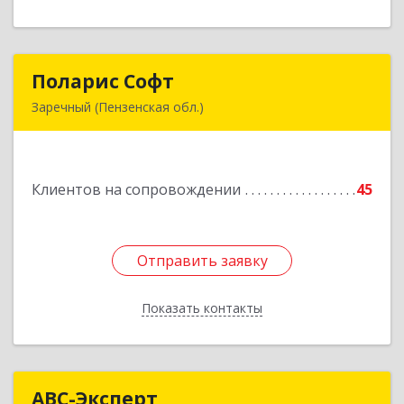
Поларис Софт
Поларис Софт
Заречный (Пензенская обл.)
442960, Пензенская обл, Заречный г,
В.В.Демакова проезд, дом № 5, кв.303
Клиентов на сопровождении
45
Подробнее
Отправить заявку
Отправить заявку
Показать контакты
Назад
АВС-Эксперт
АВС-Эксперт