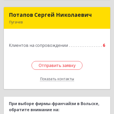
Потапов Сергей Николаевич
Потапов Сергей Николаевич
Пугачев
413 720, Пугачев, ул.Топорковская,д.153
Подробнее
Клиентов на сопровождении
6
Отправить заявку
Отправить заявку
Показать контакты
Назад
При выборе фирмы-франчайзи в Вольске,
обратите внимание на: