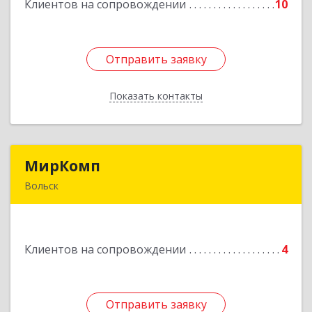
Клиентов на сопровождении
10
Подробнее
Отправить заявку
Отправить заявку
Показать контакты
Назад
МирКомп
МирКомп
Вольск
412900, Саратовская обл, Вольск г,
Володарского ул, дом № 86
Клиентов на сопровождении
4
Подробнее
Отправить заявку
Отправить заявку