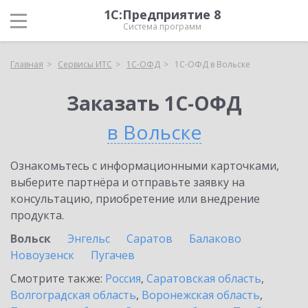
1С:Предприятие 8
Система программ
Главная
Сервисы ИТС
1С-ОФД
1С-ОФД в Вольске
Заказать 1С-ОФД
в Вольске
Ознакомьтесь с информационными карточками,
выберите партнёра и отправьте заявку на
консультацию, приобретение или внедрение
продукта.
Вольск
Энгельс
Саратов
Балаково
Новоузенск
Пугачев
Смотрите также:
Россия
,
Саратовская область
,
Волгоградская область
,
Воронежская область
,