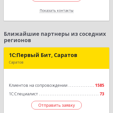
Показать контакты
Назад
Ближайшие партнеры из соседних
регионов
1С:Первый Бит, Саратов
1С:Первый Бит, Саратов
Саратов
410005, Саратовская обл, Саратов г,
Астраханская ул, дом № 87, корпус 50
Клиентов на сопровождении
1585
Подробнее
1С:Специалист
73
Отправить заявку
Отправить заявку