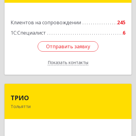
Подробнее
Клиентов на сопровождении
245
1С:Специалист
6
Отправить заявку
Отправить заявку
Показать контакты
Назад
ТРИО
ТРИО
Тольятти
445004, Самарская обл, Тольятти г,
Автозаводское ш, дом № 21, оф.200
Подробнее