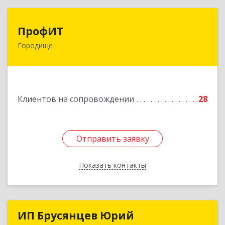
ПрофИТ
ПрофИТ
Городище
442310, Пензенская обл, Городищенский р-н,
Городище г, Комсомольская ул, дом № 29, оф.20
Подробнее
Клиентов на сопровождении
28
Отправить заявку
Отправить заявку
Показать контакты
Назад
ИП Брусянцев Юрий
ИП Брусянцев Юрий