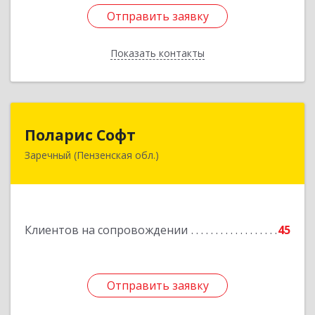
Отправить заявку
Отправить заявку
Показать контакты
Назад
Поларис Софт
Поларис Софт
Заречный (Пензенская обл.)
442960, Пензенская обл, Заречный г,
В.В.Демакова проезд, дом № 5, кв.303
Подробнее
Клиентов на сопровождении
45
Отправить заявку
Отправить заявку