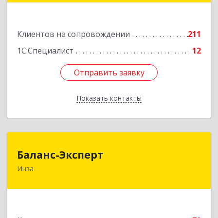
Подробнее
Клиентов на сопровождении
211
1С:Специалист
12
Отправить заявку
Отправить заявку
Показать контакты
Назад
Баланс-Эксперт
Баланс-Эксперт
Инза
433030, Ульяновская обл, Инзенский р-н, Инза
г, Красных Бойцов ул, дом № 18, кв.4
Подробнее