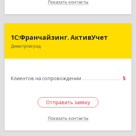
Показать контакты
Назад
1С:Франчайзинг. АктивУчет
1С:Франчайзинг. АктивУчет
Димитровград
433505, Ульяновская обл., г. Димитровград, ул.
Западная, д. 34 - 14
Подробнее
Клиентов на сопровождении
5
Отправить заявку
Отправить заявку
Показать контакты
Назад