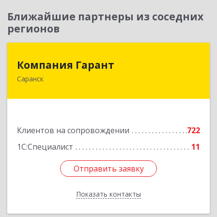
Ближайшие партнеры из соседних
регионов
Компания Гарант
Компания Гарант
Саранск
430005, Мордовия Респ, Саранск г,
Большевистская ул, дом № 60, этаж 4 оф.7
Подробнее
Клиентов на сопровождении
722
1С:Специалист
11
Отправить заявку
Отправить заявку
Показать контакты
Назад