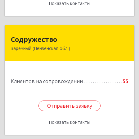
Показать контакты
Назад
Содружество
Содружество
Заречный (Пензенская обл.)
442962, Пензенская обл, Заречный г,
Промышленная ул, дом № 25
Подробнее
Клиентов на сопровождении
55
Отправить заявку
Отправить заявку
Показать контакты
Назад