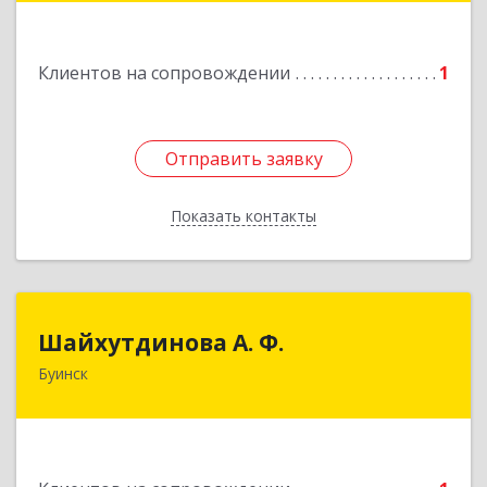
Подробнее
Клиентов на сопровождении
1
Отправить заявку
Отправить заявку
Показать контакты
Назад
Шайхутдинова А. Ф.
Шайхутдинова А. Ф.
Буинск
РТ, г.Буинск, ул.Р.Люксембург, д.144Б
Подробнее