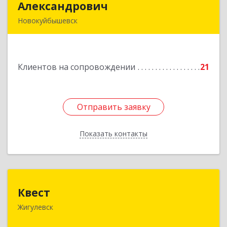
Александрович
Александрович
Новокуйбышевск
446200, Самарская обл, Новокуйбышевск г,
Гагарина 11
Клиентов на сопровождении
21
Подробнее
Отправить заявку
Отправить заявку
Показать контакты
Назад
Квест
Квест
Жигулевск
445350, Самарская обл., Жигулевск, ул.Пушкина,
21, офис 4