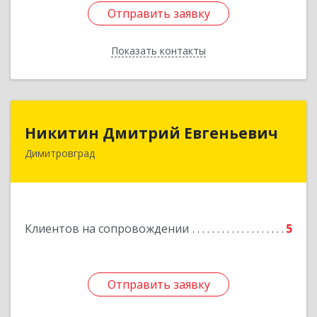
Отправить заявку
Отправить заявку
Показать контакты
Назад
Никитин Дмитрий Евгеньевич
Никитин Дмитрий Евгеньевич
Димитровград
433513, Ульяновская
область,г.Димитровград,ул.Победы, д.9, кв.52
Подробнее
Клиентов на сопровождении
5
Отправить заявку
Отправить заявку