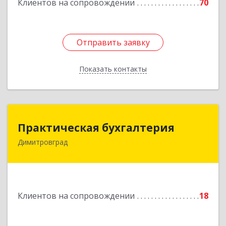
Клиентов на сопровождении
70
Отправить заявку
Отправить заявку
Показать контакты
Назад
Практическая бухгалтерия
Практическая бухгалтерия
Димитровград
433502, Ульяновская область, г.о. город
Димитровград, г Димитровград, ш
Мулловское, стр. 7/5, офис 5
Подробнее
Клиентов на сопровождении
18