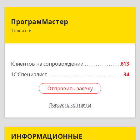
ПрограмМастер
ПрограмМастер
Тольятти
445004, Самарская обл, Тольятти г,
Автозаводское ш, дом № 51
Подробнее
Клиентов на сопровождении
613
1С:Специалист
34
Отправить заявку
Отправить заявку
Показать контакты
Назад
ИНФОРМАЦИОННЫЕ
ИНФОРМАЦИОННЫЕ