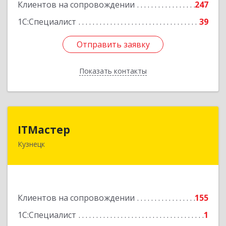
Клиентов на сопровождении
247
1С:Специалист
39
Отправить заявку
Отправить заявку
Показать контакты
Назад
ITМастер
ITМастер
Кузнецк
442537, Пензенская обл, Кузнецк г, Белинского
ул, дом № 82, ДЦ"Сфера", оф.15
Подробнее
Клиентов на сопровождении
155
1С:Специалист
1