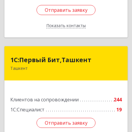
Отправить заявку
Отправить заявку
Показать контакты
Назад
1C:Первый Бит,Ташкент
1C:Первый Бит,Ташкент
Ташкент
г. Ташкент, Мирабадский район, ул. Афросиаб,
4Б, ком 205А
Подробнее
Клиентов на сопровождении
244
1С:Специалист
19
Отправить заявку
Отправить заявку