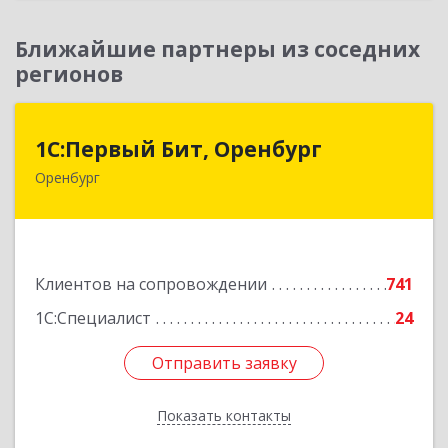
Ближайшие партнеры из соседних
регионов
1С:Первый Бит, Оренбург
1С:Первый Бит, Оренбург
Оренбург
460044, Оренбургская обл, Оренбург, Березка
ул, дом № 2/5, пом.4
Подробнее
Клиентов на сопровождении
741
1С:Специалист
24
Отправить заявку
Отправить заявку
Показать контакты
Назад