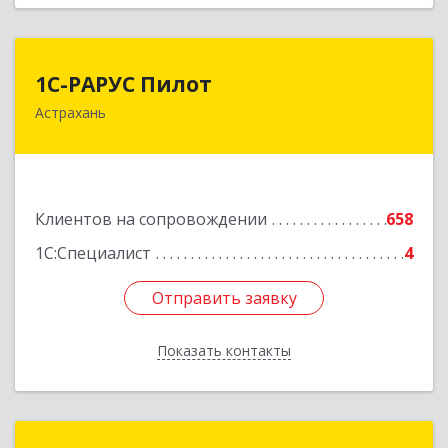
1С-РАРУС Пилот
1С-РАРУС Пилот
Астрахань
414024, Астраханская обл, Астрахань г,
Бакинская ул, корпус 78, пом.28, КОМ. 31
Подробнее
Клиентов на сопровождении
658
1С:Специалист
4
Отправить заявку
Отправить заявку
Показать контакты
Назад