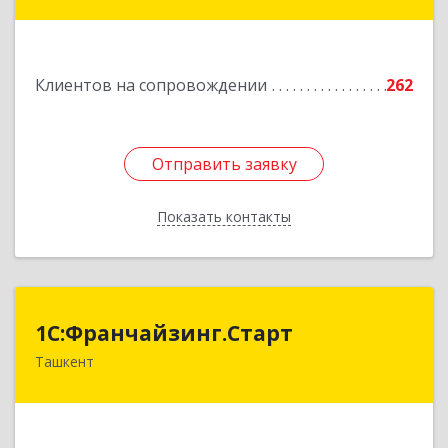
Подробнее
Клиентов на сопровождении
262
Отправить заявку
Отправить заявку
Показать контакты
Назад
1С:Франчайзинг.Старт
1С:Франчайзинг.Старт
Ташкент
Узбекистан, г.Ташкент, Шахантахурский район,
массив Хадра д.17А
Подробнее