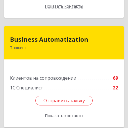
Показать контакты
Назад
Business Automatization
Business Automatization
Ташкент
Узбекистан, г. Ташкент, Мирабадский район,
ул. Афросиеб, дом 4Б
Подробнее
Клиентов на сопровождении
69
1С:Специалист
22
Отправить заявку
Отправить заявку
Показать контакты
Назад