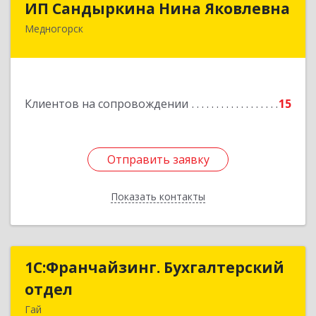
ИП Сандыркина Нина Яковлевна
Медногорск
462270, Оренбургская обл, Медногорск г,
Металлургов ул, дом № 19, кв.22
Подробнее
Клиентов на сопровождении
15
Отправить заявку
Отправить заявку
Показать контакты
Назад
1С:Франчайзинг. Бухгалтерский
1С:Франчайзинг. Бухгалтерский
отдел
отдел
Гай