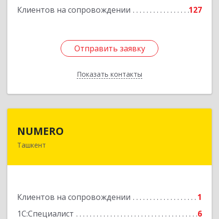
Клиентов на сопровождении
127
Отправить заявку
Отправить заявку
Показать контакты
Назад
NUMERO
NUMERO
Ташкент
УЗБЕКИСТАН , г. Ташкент, Хамзинский район,
58 в/г, д. 70/2, кв. 1
Подробнее
Клиентов на сопровождении
1
1С:Специалист
6