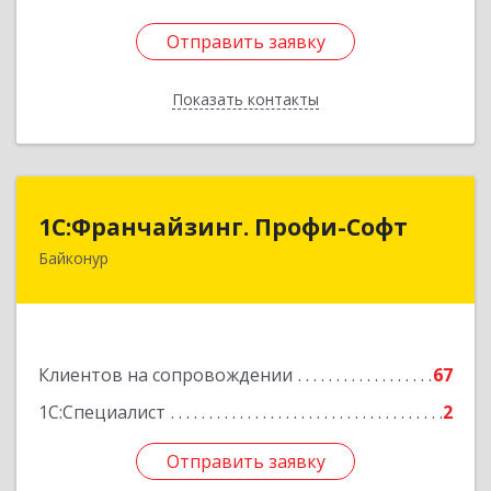
Отправить заявку
Отправить заявку
Показать контакты
Назад
1С:Франчайзинг. Профи-Софт
1С:Франчайзинг. Профи-Софт
Байконур
468320, Байконур г, Ленина ул, дом № 10,
кв.1+2+3
Подробнее
Клиентов на сопровождении
67
1С:Специалист
2
Отправить заявку
Отправить заявку