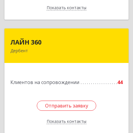
Показать контакты
Назад
ЛАЙН 360
ЛАЙН 360
Дербент
368600, Дагестан Респ, Дербент г, Ю.Гагарина
ул, домовладение № 14, пом.1
Подробнее
Клиентов на сопровождении
44
Отправить заявку
Отправить заявку
Показать контакты
Назад