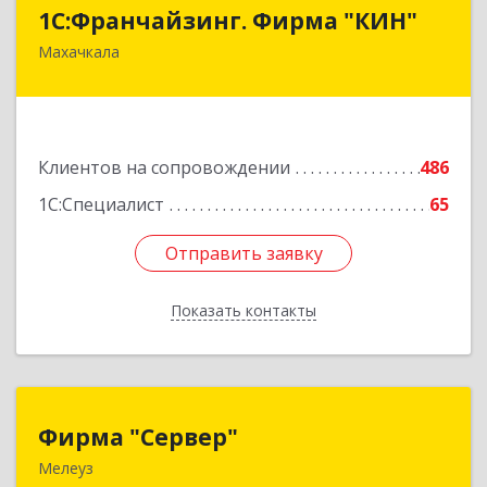
1С:Франчайзинг. Фирма "КИН"
1С:Франчайзинг. Фирма "КИН"
Махачкала
367030, Дагестан Респ, Махачкала г, И.Казака
ул, дом № 31
Подробнее
Клиентов на сопровождении
486
1С:Специалист
65
Отправить заявку
Отправить заявку
Показать контакты
Назад
Фирма "Сервер"
Фирма "Сервер"
Мелеуз
453852, Башкортостан Респ, Мелеузовский р-н,