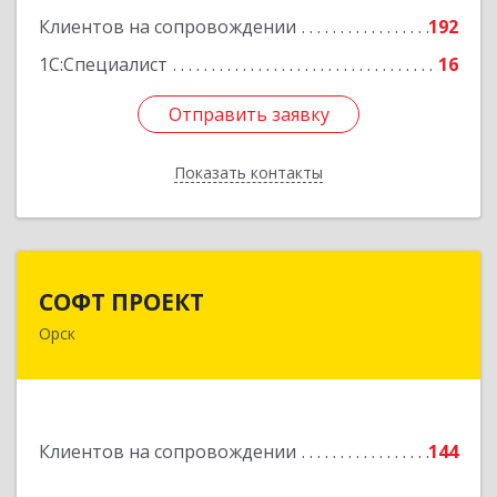
Подробнее
Клиентов на сопровождении
192
1С:Специалист
16
Отправить заявку
Отправить заявку
Показать контакты
Назад
СОФТ ПРОЕКТ
СОФТ ПРОЕКТ
Орск
462430, Оренбургская обл, Орск г,
Добровольского ул, дом № 23, кв.11
Подробнее
Клиентов на сопровождении
144