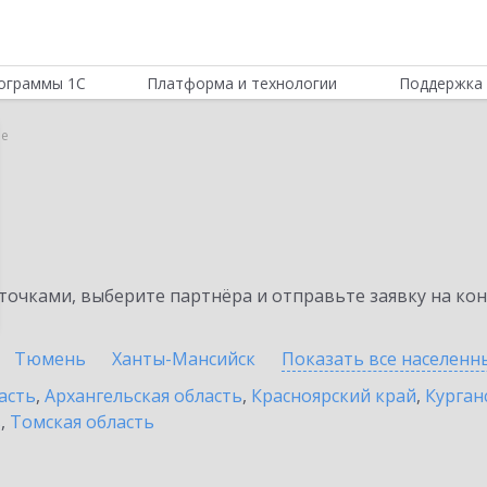
ограммы 1С
Платформа и технологии
Поддержка 
ае
очками, выберите партнёра и отправьте заявку на ко
Тюмень
Ханты-Мансийск
Показать все населен
асть
,
Архангельская область
,
Красноярский край
,
Курган
ь
,
Томская область