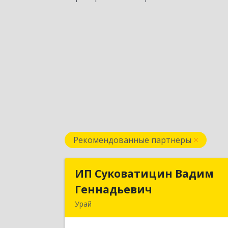
Рекомендованные партнеры
ИП Суковатицин Вадим
ИП Суковатицин Вади
Геннадьевич
Геннадьеви
Урай
628285, Ханты-Мансийски
Автономный округ - Югра АО, Урай г