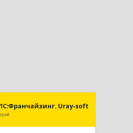
1С:Франчайзинг. Uray-soft
1С:Франчайзинг. Uray-soft
Урай
628284, Ханты-Мансийский
Автономный округ - Югра АО, Урай г,
2-й мкр, дом № 89а, кв.2