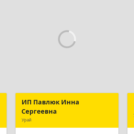
м
ИП Павлюк Инна
ИП Павлюк Инна
ч
Сергеевна
Сергеевна
Урай
й
628284, Ханты-Мансийский
,
Автономный округ - Югра АО, Урай г,