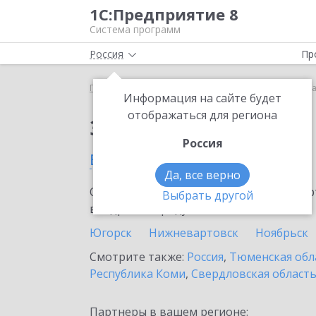
1С:Предприятие 8
Система программ
Россия
Пр
Главная
Сервисы ИТС
1С-ОФД
1С-ОФД в Ур
Информация на сайте будет
отображаться для региона
Заказать 1С-ОФД
Россия
в Урае
Да, все верно
Ознакомьтесь с информационными карт
Выбрать другой
внедрение продукта.
Югорск
Нижневартовск
Ноябрьск
Смотрите также:
Россия
,
Тюменская обл
Республика Коми
,
Свердловская област
Партнеры в вашем регионе: