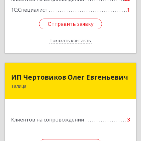
1С:Специалист
1
Отправить заявку
Отправить заявку
Показать контакты
Назад
ИП Чертовиков Олег Евгеньевич
ИП Чертовиков Олег Евгеньевич
Талица
623640, Свердловская обл, Талица г, Ленина ул,
дом № 73, кв.31
Подробнее
Клиентов на сопровождении
3