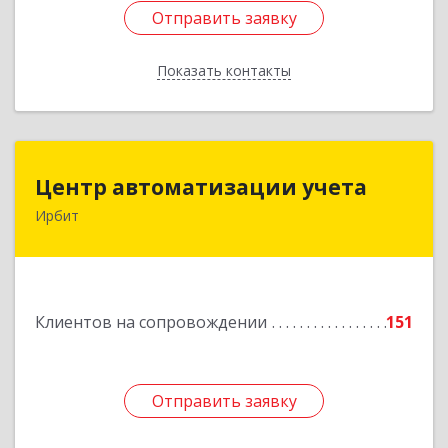
Отправить заявку
Отправить заявку
Показать контакты
Назад
Центр автоматизации учета
Центр автоматизации учета
Ирбит
623854, Свердловская обл, Ирбит г, Маршала
Жукова ул, дом № 3, кв.28
Подробнее
Клиентов на сопровождении
151
Отправить заявку
Отправить заявку