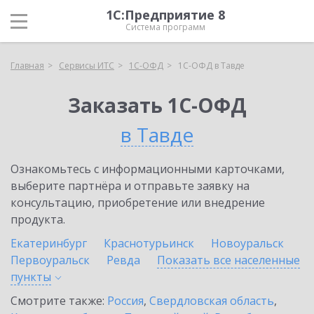
1С:Предприятие 8
Система программ
Главная
Сервисы ИТС
1С-ОФД
1С-ОФД в Тавде
Заказать 1С-ОФД
в Тавде
Ознакомьтесь с информационными карточками,
выберите партнёра и отправьте заявку на
консультацию, приобретение или внедрение
продукта.
Екатеринбург
Краснотурьинск
Новоуральск
Первоуральск
Ревда
Показать все населенные
пункты
Смотрите также:
Россия
,
Свердловская область
,