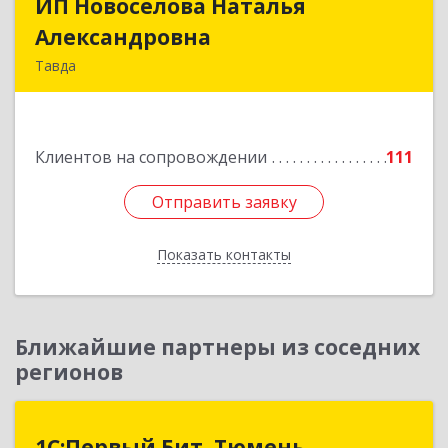
ИП Новоселова Наталья
ИП Новоселова Наталья
Александровна
Александровна
Тавда
623950, Свердловская обл, Тавда г, 9 Мая ул,
дом № 4
Клиентов на сопровождении
111
Подробнее
Отправить заявку
Отправить заявку
Показать контакты
Назад
Ближайшие партнеры из соседних
регионов
1С:Первый Бит, Тюмень
1С:Первый Бит, Тюмень