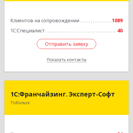
Щедрина ул, дом № 44/4
Клиентов на сопровождении
1089
Подробнее
1С:Специалист
40
Отправить заявку
Отправить заявку
Показать контакты
Назад
1С:Франчайзинг. Эксперт-Софт
1С:Франчайзинг. Эксперт-Софт
Тобольск
626150, Тюменская обл, Тобольск г, 7-й мкр,
дом № 39, пом.8
Подробнее