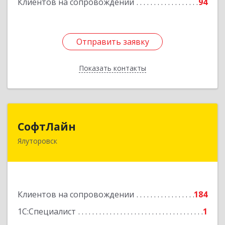
Клиентов на сопровождении
94
Отправить заявку
Отправить заявку
Показать контакты
Назад
СофтЛайн
СофтЛайн
Ялуторовск
627010, Тюменская обл, Ялуторовский р-н,
Ялуторовск г, Ленина ул, дом № 28
Подробнее
Клиентов на сопровождении
184
1С:Специалист
1