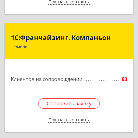
Показать контакты
Назад
1С:Франчайзинг. Компаньон
1С:Франчайзинг. Компаньон
Тюмень
625049, Тюменская обл, Тюмень г,
Магнитогорская ул, дом № 11, корпус 1, оф.19
Подробнее
Клиентов на сопровождении
83
Отправить заявку
Отправить заявку
Показать контакты
Назад