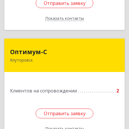
Отправить заявку
Отправить заявку
Показать контакты
Назад
Оптимум-С
Оптимум-С
Ялуторовск
Подробнее
Клиентов на сопровождении
2
Отправить заявку
Отправить заявку
Показать контакты
Назад