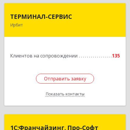
ТЕРМИНАЛ-СЕРВИС
ТЕРМИНАЛ-СЕРВИС
Ирбит
623850, Свердловская обл, Ирбит г,
Пролетарская ул, дом № 7
Подробнее
Клиентов на сопровождении
135
Отправить заявку
Отправить заявку
Показать контакты
Назад
1С:Франчайзинг. Про-Софт
1С:Франчайзинг. Про-Софт