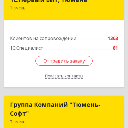
Тюмень
625000, Тюменская обл, Тюмень г, Республики
ул, дом № 61, оф.712
Подробнее
Клиентов на сопровождении
1363
1С:Специалист
81
Отправить заявку
Отправить заявку
Показать контакты
Назад
Группа Компаний "Тюмень-
Группа Компаний "Тюмень-
Софт"
Софт"
Тюмень
625048, Тюменская обл, Тюмень г, Салтыкова-