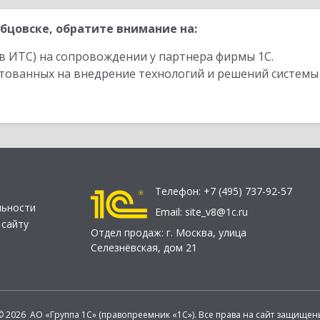
бцовске, обратите внимание на:
в ИТС) на сопровождении у партнера фирмы 1С.
стованных на внедрение технологий и решений системы
Телефон:
+7 (495) 737-92-57
льности
Email:
site_v8@1c.ru
 сайту
Отдел продаж:
г. Москва
,
улица
Селезнёвская, дом 21
© 2026 АО «Группа 1С» (правопреемник «1С»). Все права на сайт защищен