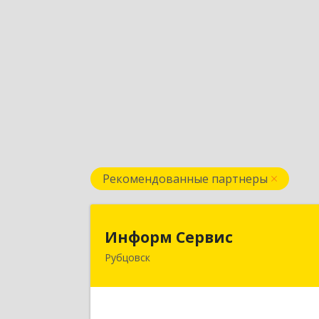
Рекомендованные партнеры
Информ Серви
Информ Сервис
Рубцовск
658204, Алтайский край, Рубцовск г
Алтайская ул, дом № 
Подробне