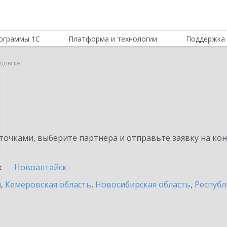
ограммы 1С
Платформа и технологии
Поддержка 
цовске
очками, выберите партнёра и отправьте заявку на ко
к
Новоалтайск
й
,
Кемеровская область
,
Новосибирская область
,
Республ