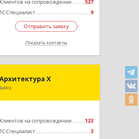
Клиентов на сопровождении
527
1С:Специалист
9
Отправить заявку
Отправить заявку
Показать контакты
Назад
Архитектура Х
Архитектура Х
Бийск
659300, Алтайский край, Бийск г,
Турусова ул, дом № 3
Подробнее
Клиентов на сопровождении
123
1С:Специалист
3