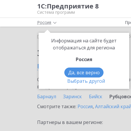
1С:Предприятие 8
Система программ
Россия
Пр
Главная
Сервисы ИТС
1С-ОФД
1С-ОФД в Руб
Информация на сайте будет
отображаться для региона
Заказать 1С-ОФД
Россия
в Рубцовске
Да, все верно
Ознакомьтесь с информационными карт
Выбрать другой
внедрение продукта.
Барнаул
Заринск
Бийск
Рубцовс
Смотрите также:
Россия
,
Алтайский кра
Партнеры в вашем регионе: