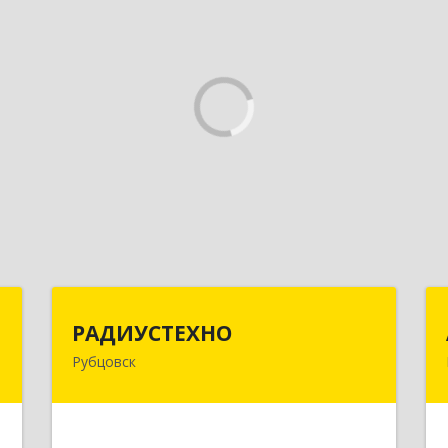
с
РАДИУСТЕХНО
РАДИУСТЕХНО
Рубцовск
,
658225, Алтайский край, Рубцовск г,
7
Ленина пр-кт, дом № 206, оф.427
е
Подробнее