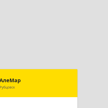
АлеМар
АлеМар
Рубцовск
658210, Алтайский край, Рубцовск г,
Комсомольская ул, дом № 80
Подробнее