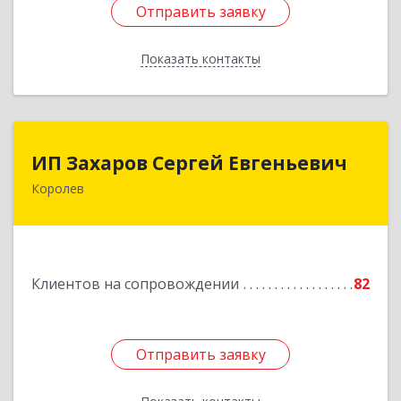
Отправить заявку
Отправить заявку
Показать контакты
Назад
ИП Захаров Сергей Евгеньевич
ИП Захаров Сергей Евгеньевич
Королев
141092, Московская обл, Королев г,
Юбилейный мкр, Пушкинская ул, дом № 13,
кв.115
Подробнее
Клиентов на сопровождении
82
Отправить заявку
Отправить заявку