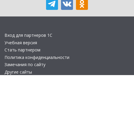
Вход для партнеров 1С
Учебная версия
Стать партнером
Политика конфиденциальности
Замечания по сайту
Другие сайты
Телефон:
+7 (495) 737-92-57
Email:
site_v8@1c.ru
Отдел продаж:
г. Москва
,
улица Селезнёвская, дом 21