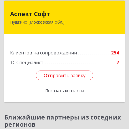
Аспект Софт
Аспект Софт
Пушкино (Московская обл.)
141205, Московская обл, Пушкинский р-н,
Пушкино г, Московский пр-кт, дом № 44, пом.4
Подробнее
Клиентов на сопровождении
254
1С:Специалист
2
Отправить заявку
Отправить заявку
Показать контакты
Назад
Ближайшие партнеры из соседних
регионов