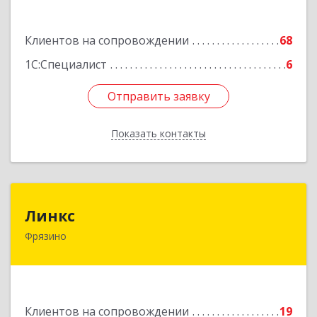
Подробнее
Клиентов на сопровождении
68
1С:Специалист
6
Отправить заявку
Отправить заявку
Показать контакты
Назад
Линкс
Линкс
Фрязино
141190, Московская обл, Фрязино г, Заводской
проезд, дом № 3, кв.133
Подробнее
Клиентов на сопровождении
19