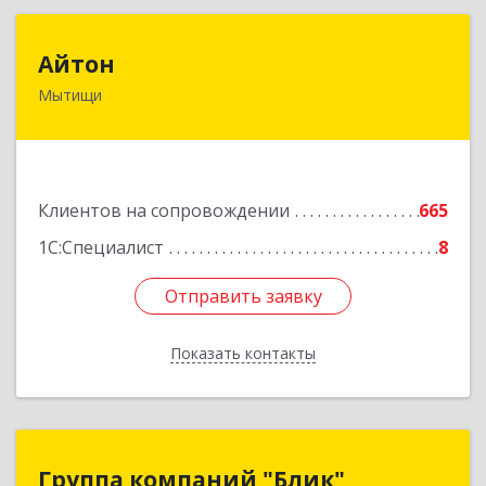
Айтон
Айтон
Мытищи
141006, Московская обл, Мытищи г,
Олимпийский пр-кт, строение 10, пом.1А,8
Подробнее
Клиентов на сопровождении
665
1С:Специалист
8
Отправить заявку
Отправить заявку
Показать контакты
Назад
Группа компаний "Блик"
Группа компаний "Блик"