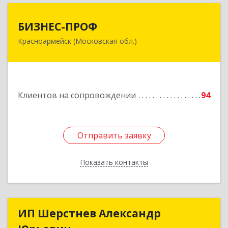
БИЗНЕС-ПРОФ
БИЗНЕС-ПРОФ
Красноармейск (Московская обл.)
141290, Московская обл, Красноармейск г,
Чкалова ул, дом № 8, оф.7
Подробнее
Клиентов на сопровождении
94
Отправить заявку
Отправить заявку
Показать контакты
Назад
ИП Шерстнев Александр
ИП Шерстнев Александр