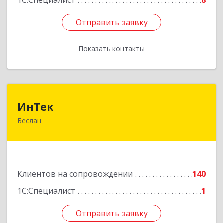
1С:Специалист
8
Отправить заявку
Отправить заявку
Показать контакты
Назад
ИнТек
ИнТек
Беслан
363000, Северная Осетия - Алания Респ,
Правобережный, Беслан г, Комсомольская ул,
дом № 69
Подробнее
Клиентов на сопровождении
140
1С:Специалист
1
Отправить заявку
Отправить заявку