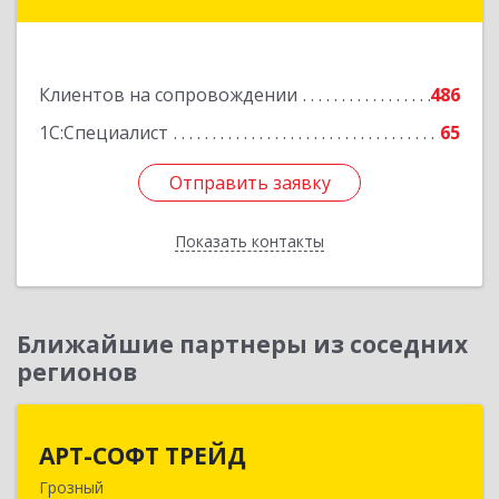
ул, дом № 31
Подробнее
Клиентов на сопровождении
486
1С:Специалист
65
Отправить заявку
Отправить заявку
Показать контакты
Назад
Ближайшие партнеры из соседних
регионов
АРТ-СОФТ ТРЕЙД
АРТ-СОФТ ТРЕЙД
Грозный
364013, Чеченская Респ, Грозный г, Полярников