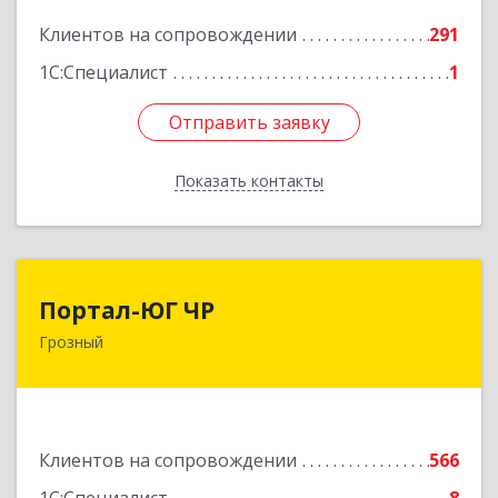
Подробнее
Клиентов на сопровождении
291
1С:Специалист
1
Отправить заявку
Отправить заявку
Показать контакты
Назад
Портал-ЮГ ЧР
Портал-ЮГ ЧР
Грозный
364906, Чеченская Респ, Грозный г, Путина пр-
кт, дом № 30
Подробнее
Клиентов на сопровождении
566