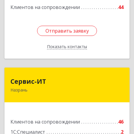
Клиентов на сопровождении
44
Отправить заявку
Отправить заявку
Показать контакты
Назад
Сервис-ИТ
Сервис-ИТ
Назрань
386102, Ингушетия Респ, Назрань г,
Центральный округ тер, Московская ул, дом №
7, этаж 2, офис 1
Подробнее
Клиентов на сопровождении
46
1С:Специалист
2