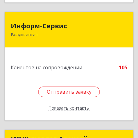
Информ-Сервис
Информ-Сервис
Владикавказ
362020, Северная Осетия - Алания Респ,
Владикавказ г, Островского ул, дом № 12, пом.3
Подробнее
Клиентов на сопровождении
105
Отправить заявку
Отправить заявку
Показать контакты
Назад