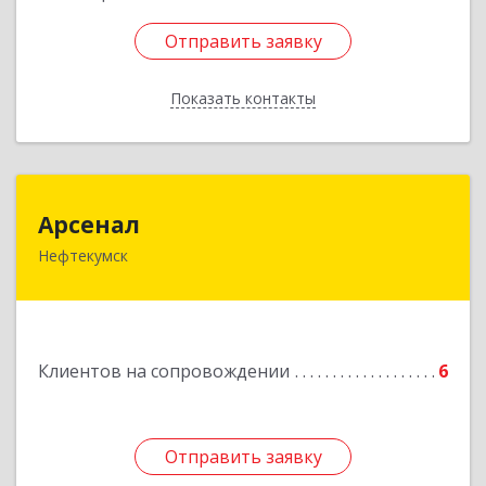
Отправить заявку
Отправить заявку
Показать контакты
Назад
Арсенал
Арсенал
Нефтекумск
Ставропольский край, Нефтекумск г,
Дзержинского ул, дом № 11А
Подробнее
Клиентов на сопровождении
6
Отправить заявку
Отправить заявку