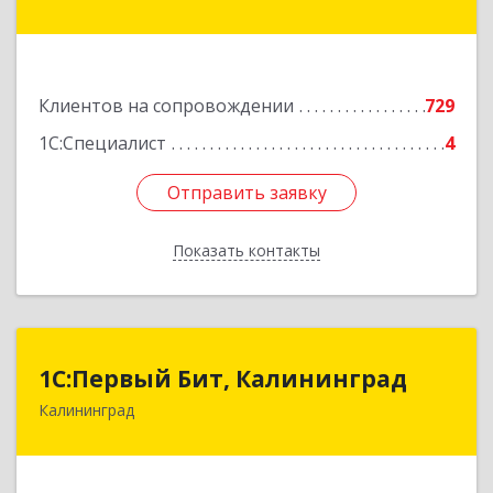
дом № 42г
Подробнее
Клиентов на сопровождении
729
1С:Специалист
4
Отправить заявку
Отправить заявку
Показать контакты
Назад
1С:Первый Бит, Калининград
1С:Первый Бит, Калининград
Калининград
236006, Калининградская обл, Калининград г,
Ленинский пр-кт, дом № 30