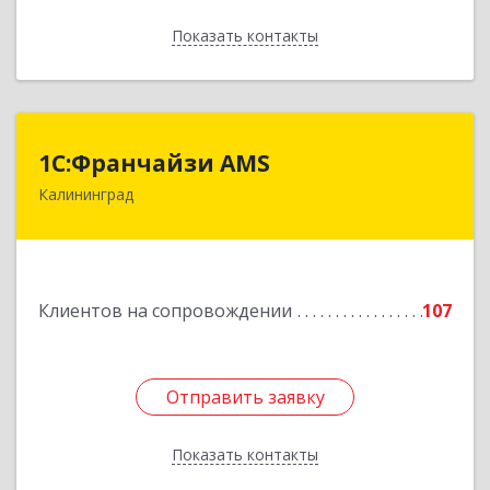
Показать контакты
Назад
1С:Франчайзи AMS
1С:Франчайзи AMS
Калининград
238325, Калининградская обл, Гурьевский р-н,
Луговое п, Центральная ул, дом № 17
Подробнее
Клиентов на сопровождении
107
Отправить заявку
Отправить заявку
Показать контакты
Назад