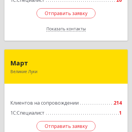
1С:Специалист
20
Отправить заявку
Отправить заявку
Показать контакты
Назад
Март
Март
Великие Луки
182113, Псковская обл, Великие Луки г,
Ботвина ул, дом № 17 А, пом.1003
Подробнее
Клиентов на сопровождении
214
1С:Специалист
1
Отправить заявку
Отправить заявку