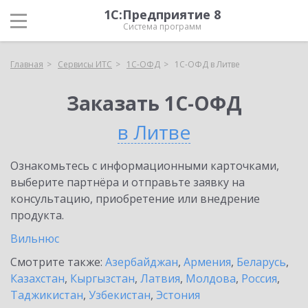
1С:Предприятие 8
Система программ
Главная
Сервисы ИТС
1С-ОФД
1С-ОФД в Литве
Заказать 1С-ОФД
в Литве
Ознакомьтесь с информационными карточками,
выберите партнёра и отправьте заявку на
консультацию, приобретение или внедрение
продукта.
Вильнюс
Смотрите также:
Азербайджан
,
Армения
,
Беларусь
,
Казахстан
,
Кыргызстан
,
Латвия
,
Молдова
,
Россия
,
Таджикистан
,
Узбекистан
,
Эстония