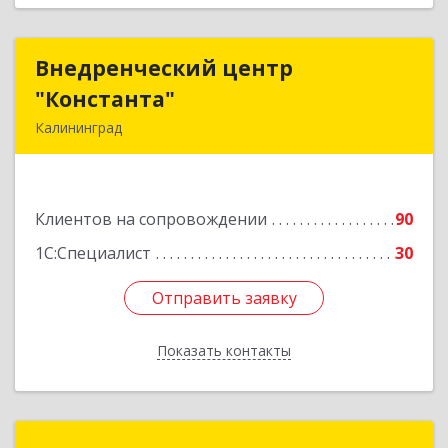
Внедренческий центр
Внедренческий центр
"Константа"
"Константа"
Калининград
236006, Калининградская обл, Калининград г,
К.Маркса ул, дом № 18, оф.701
Клиентов на сопровождении
90
Подробнее
1С:Специалист
30
Отправить заявку
Отправить заявку
Показать контакты
Назад