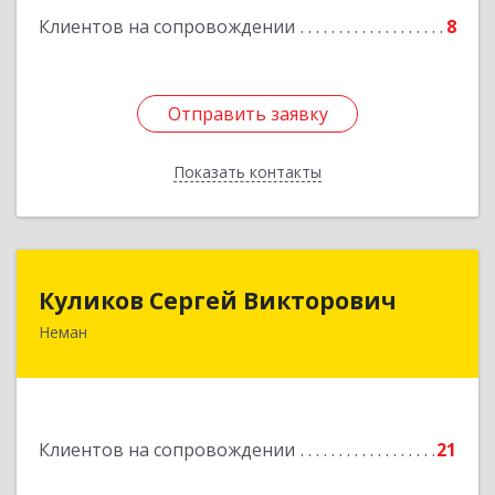
Клиентов на сопровождении
8
Отправить заявку
Отправить заявку
Показать контакты
Назад
Куликов Сергей Викторович
Куликов Сергей Викторович
Неман
238710, Калининградская обл, Неман г,
Красноармейская ул, дом № 8, кв.60
Подробнее
Клиентов на сопровождении
21