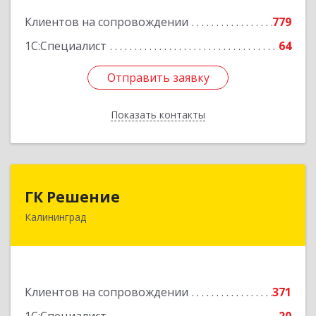
Подробнее
Клиентов на сопровождении
779
1С:Специалист
64
Отправить заявку
Отправить заявку
Показать контакты
Назад
ГК Решение
ГК Решение
Калининград
236038, Калининградская обл, Калининград г,
Липовая аллея ул, дом № 2
Подробнее
Клиентов на сопровождении
371