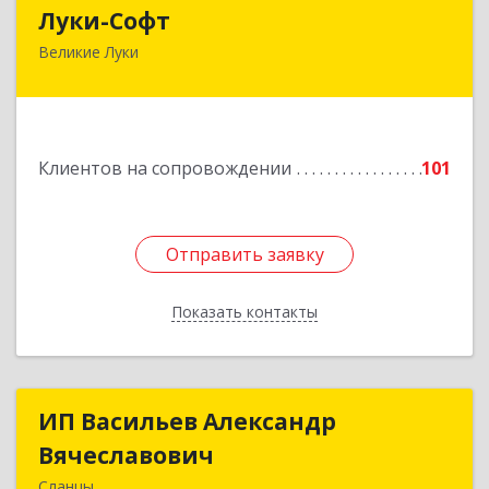
Луки-Софт
Луки-Софт
Великие Луки
182113, Псковская обл, Великие Луки г,
Октябрьский пр-кт, дом № 56А, оф.2
Подробнее
Клиентов на сопровождении
101
Отправить заявку
Отправить заявку
Показать контакты
Назад
ИП Васильев Александр
ИП Васильев Александр
Вячеславович
Вячеславович
Сланцы