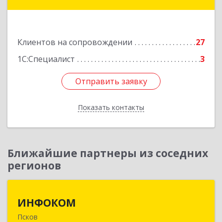
Подробнее
Клиентов на сопровождении
27
1С:Специалист
3
Отправить заявку
Отправить заявку
Показать контакты
Назад
Ближайшие партнеры из соседних
регионов
ИНФОКОМ
ИНФОКОМ
Псков
180000, Псковская обл, Псков г, Советская ул,