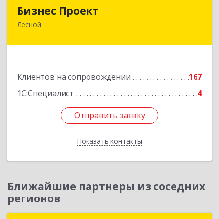
Бизнес Проект
Бизнес Проект
Лесной
624200, Свердловская обл, Лесной г, Сиротина
ул, дом № 11
Подробнее
Клиентов на сопровождении
167
1С:Специалист
4
Отправить заявку
Отправить заявку
Показать контакты
Назад
Ближайшие партнеры из соседних
регионов