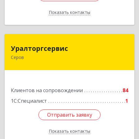
Показать контакты
Назад
Уралторгсервис
Уралторгсервис
Серов
624980, Свердловская обл, Серов г, Кирова ул,
дом № 2
Подробнее
Клиентов на сопровождении
84
1С:Специалист
1
Отправить заявку
Отправить заявку
Показать контакты
Назад