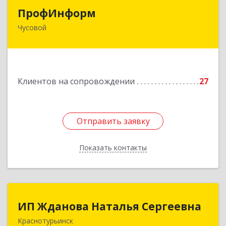
ПрофИнформ
ПрофИнформ
Чусовой
618204, Пермский край, г.о. Чусовской, Чусовой
г, Коммунистическая ул, дом № 8, оф.24
Подробнее
Клиентов на сопровождении
27
Отправить заявку
Отправить заявку
Показать контакты
Назад
ИП Жданова Наталья Сергеевна
ИП Жданова Наталья Сергеевна
Краснотурьинск