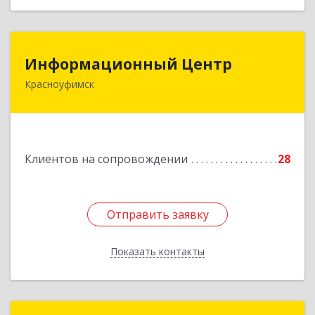
Информационный Центр
Информационный Центр
Красноуфимск
623300, Свердловская обл, Красноуфимск г,
Мизерова ул, дом № 112А
Подробнее
Клиентов на сопровождении
28
Отправить заявку
Отправить заявку
Показать контакты
Назад