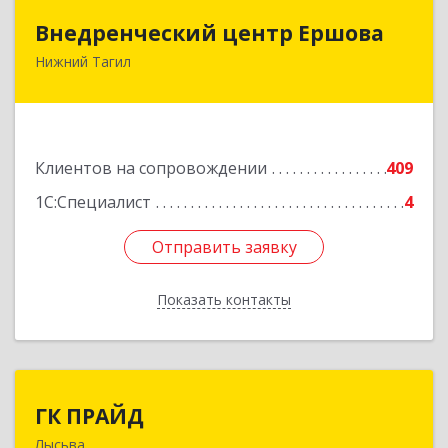
Внедренческий центр Ершова
Внедренческий центр Ершова
Нижний Тагил
622030, Свердловская обл, Нижний Тагил г,
Черноисточинское ш, дом № 58А, оф.6
Подробнее
Клиентов на сопровождении
409
1С:Специалист
4
Отправить заявку
Отправить заявку
Показать контакты
Назад
ГК ПРАЙД
ГК ПРАЙД
Лысьва