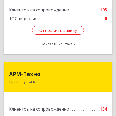
Подробнее
Клиентов на сопровождении
105
1С:Специалист
6
Отправить заявку
Отправить заявку
Показать контакты
Назад
АРМ-Техно
АРМ-Техно
Краснотурьинск
624447, Свердловская обл, Краснотурьинск г,
Чкалова ул, дом № 4, оф.119
Подробнее
Клиентов на сопровождении
134