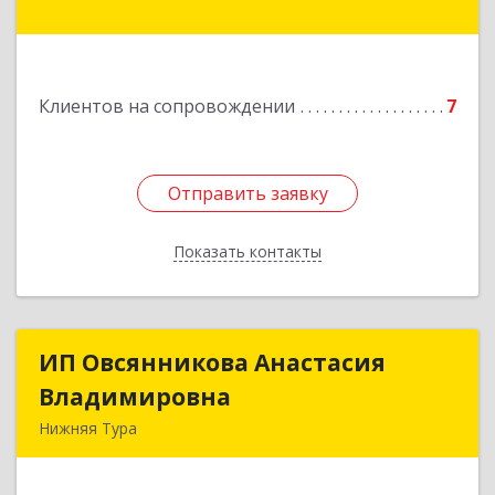
Подробнее
Клиентов на сопровождении
7
Отправить заявку
Отправить заявку
Показать контакты
Назад
ИП Овсянникова Анастасия
ИП Овсянникова Анастасия
Владимировна
Владимировна
Нижняя Тура
624222, Свердловская обл, Нижняя Тура г,
Машиностроителей ул, дом № 7, кв.30