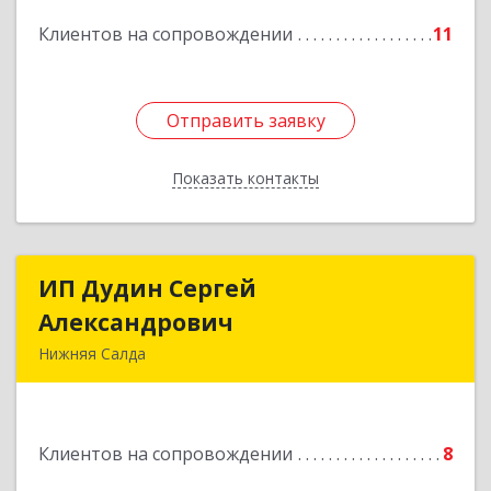
Клиентов на сопровождении
11
Подробнее
Отправить заявку
Отправить заявку
Показать контакты
Назад
ИП Дудин Сергей
ИП Дудин Сергей
Александрович
Александрович
Нижняя Салда
624740, Свердловская обл, Нижняя Салда г,
Энгельса ул, дом № 98
Клиентов на сопровождении
8
Подробнее