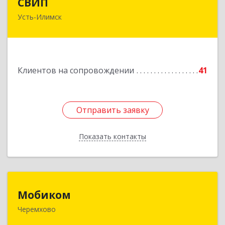
СВИП
Усть-Илимск
666685, Иркутская обл, Усть-Илимск г,
Энтузиастов ул, дом № 5, оф.1
Подробнее
Клиентов на сопровождении
41
Отправить заявку
Отправить заявку
Показать контакты
Назад
Мобиком
Мобиком
Черемхово
Подробнее