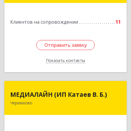
Клиентов на сопровождении
11
Отправить заявку
Отправить заявку
Показать контакты
Назад
МЕДИАЛАЙН (ИП Катаев В. Б.)
МЕДИАЛАЙН (ИП Катаев В. Б.)
Черемхово
665413, Иркутская обл, Черемхово г, Ленина ул,
дом № 5, оф.328
Подробнее