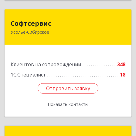
Софтсервис
Софтсервис
Усолье-Сибирское
665451, Иркутская обл, Усолье-Сибирское г,
Интернациональная ул, дом № 87
Подробнее
Клиентов на сопровождении
348
1С:Специалист
18
Отправить заявку
Отправить заявку
Показать контакты
Назад
Основа