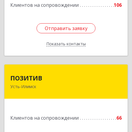
Клиентов на сопровождении
106
Отправить заявку
Отправить заявку
Показать контакты
Назад
ПОЗИТИВ
ПОЗИТИВ
Усть-Илимск
666679, Иркутская обл, Усть-Илимск г, Дружбы
Народов пр-кт, дом № 12, кв.60
Подробнее
Клиентов на сопровождении
66