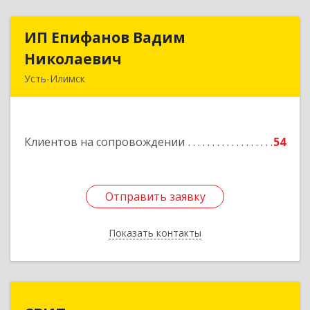
ИП Епифанов Вадим
ИП Епифанов Вадим
Николаевич
Николаевич
Усть-Илимск
666682, Иркутская обл, Усть-Илимск г,
Белградская ул, дом № 11, кв.22
Клиентов на сопровождении
54
Подробнее
Отправить заявку
Отправить заявку
Показать контакты
Назад
СВИП