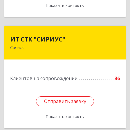
Показать контакты
Назад
ИТ СТК "СИРИУС"
ИТ СТК "СИРИУС"
Саянск
666303, Иркутская обл, Саянск г, Юбилейный
мкр, дом № 38
Подробнее
Клиентов на сопровождении
36
Отправить заявку
Отправить заявку
Показать контакты
Назад