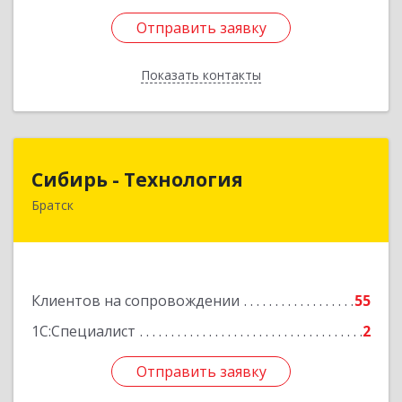
Отправить заявку
Отправить заявку
Показать контакты
Назад
Сибирь - Технология
Сибирь - Технология
Братск
665710, Иркутская обл, Братск г, Снежная
(Центральный ж/р) ул, дом № 13
Подробнее
Клиентов на сопровождении
55
1С:Специалист
2
Отправить заявку
Отправить заявку