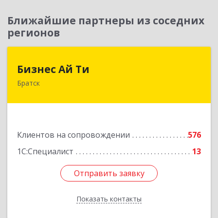
Ближайшие партнеры из соседних
регионов
Бизнес Ай Ти
Бизнес Ай Ти
Братск
665717, Иркутская обл, Братск г, Центральный
жилрайон, Мира ул, дом № 27B, оф.14
Подробнее
Клиентов на сопровождении
576
1С:Специалист
13
Отправить заявку
Отправить заявку
Показать контакты
Назад