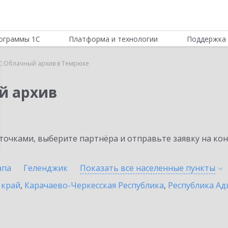
ограммы 1С
Платформа и технологии
Поддержка 
С:Облачный архив в Темрюке
й архив
очками, выберите партнёра и отправьте заявку на ко
апа
Геленджик
Показать все населенные
пункты
 край
,
Карачаево-Черкесская Республика
,
Республика Ад