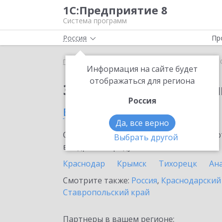
1С:Предприятие 8
Система программ
Россия
Пр
Главная
Сервисы ИТС
1С:Облачный архив
1
Информация на сайте будет
отображаться для региона
Заказать 1С:Облачны
Россия
в Темрюке
Да, все верно
Ознакомьтесь с информационными карт
Выбрать другой
внедрение продукта.
Краснодар
Крымск
Тихорецк
Ан
Смотрите также:
Россия
,
Краснодарский
Ставропольский край
Партнеры в вашем регионе: