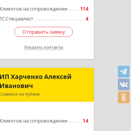
Подробнее
Клиентов на сопровождении
114
1С:Специалист
4
Отправить заявку
Отправить заявку
Показать контакты
Назад
ИП Харченко Алексей
ИП Харченко Алексей
Иванович
Иванович
Славянск-на-Кубани
353 579, Краснодарский край,
ст.Петровская, ул.Кирпичная д.32
Клиентов на сопровождении
14
Подробнее