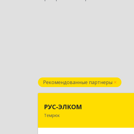
Рекомендованные партнеры
РУС-ЭЛКО
РУС-ЭЛКОМ
Темрюк
353500, Краснодарский край
Темрюкский р-н, Темрюк г, Ленин
ул, дом № 10