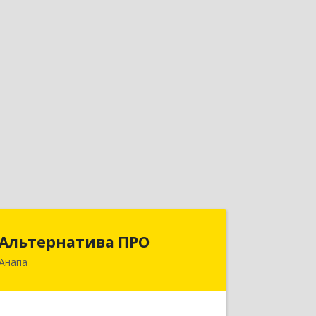
Альтернатива ПРО
Альтернатива ПРО
Анапа
353450, Краснодарский край,
Анапский р-н, Анапа г,
Новороссийская ул, дом № 259, кв.18