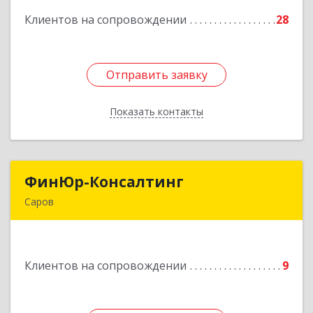
Клиентов на сопровождении
28
Подробнее
Отправить заявку
Отправить заявку
Показать контакты
Назад
ФинЮр-Консалтинг
ФинЮр-Консалтинг
Саров
607190, Нижегородская обл, Саров г,
Куйбышева ул, дом № 11
Клиентов на сопровождении
9
Подробнее