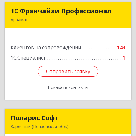
1С:Франчайзи Профессионал
1С:Франчайзи Профессионал
Арзамас
607227, Нижегородская обл, Арзамас г, Кирова
ул, дом № 56, кв.6
Клиентов на сопровождении
143
Подробнее
1С:Специалист
1
Отправить заявку
Отправить заявку
Показать контакты
Назад
Поларис Софт
Поларис Софт
Заречный (Пензенская обл.)
442960, Пензенская обл, Заречный г,