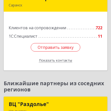
Саранск
430005, Мордовия Респ, Саранск г,
Большевистская ул, дом № 60, этаж 4 оф.7
Клиентов на сопровождении
722
Подробнее
1С:Специалист
11
Отправить заявку
Отправить заявку
Показать контакты
Назад
Ближайшие партнеры из соседних
регионов
ВЦ "Раздолье"
ВЦ "Раздолье"