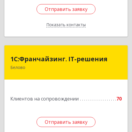
Отправить заявку
Отправить заявку
Показать контакты
Назад
1С:Франчайзинг. IT-решения
1С:Франчайзинг. IT-решения
Белово
652600, Кемеровская обл, Белово г,
Железнодорожный пер, дом № 27
Подробнее
Клиентов на сопровождении
70
Отправить заявку
Отправить заявку