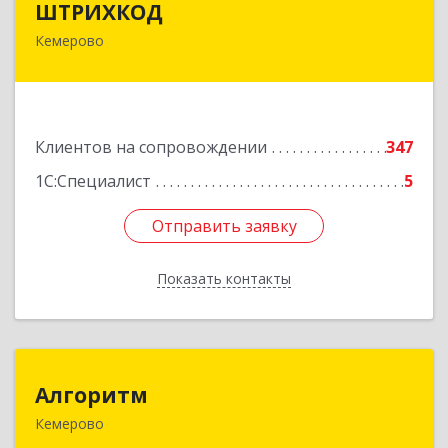
ШТРИХКОД
Кемерово
650043, Кемеровская область - Кузбасс обл,
Кемерово г, Красноармейская ул, дом № 121
Подробнее
Клиентов на сопровождении
347
1С:Специалист
5
Отправить заявку
Отправить заявку
Показать контакты
Назад
Алгоритм
Алгоритм
Кемерово
650043, Кемеровская обл, Кемерово г,