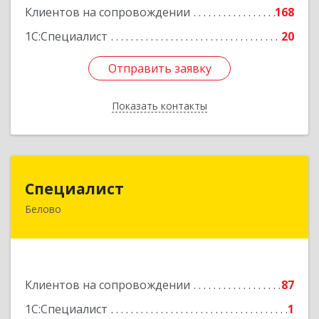
Подробнее
Клиентов на сопровождении
168
1С:Специалист
20
Отправить заявку
Отправить заявку
Показать контакты
Назад
Специалист
Специалист
Белово
Кемеровская обл, Белово г, Ленина ул, дом №
31-2
Подробнее
Клиентов на сопровождении
87
1С:Специалист
1