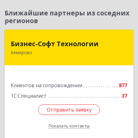
Ближайшие партнеры из соседних
регионов
Бизнес-Софт Технологии
Бизнес-Софт Технологии
Кемерово
650992, Кемеровская область - Кузбасс обл,
Кемерово г, Советский пр-кт, дом № 2/8, оф.401
Подробнее
Клиентов на сопровождении
877
1С:Специалист
37
Отправить заявку
Отправить заявку
Показать контакты
Назад