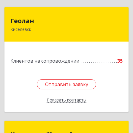
Геолан
Геолан
Киселевск
652700, Кемеровская обл, Киселевск г,
Транспортная ул, дом № 54
Подробнее
Клиентов на сопровождении
35
Отправить заявку
Отправить заявку
Показать контакты
Назад
Компания "Энтер"