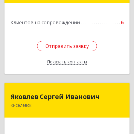
Подробнее
Клиентов на сопровождении
6
Отправить заявку
Отправить заявку
Показать контакты
Назад
Яковлев Сергей Иванович
Яковлев Сергей Иванович
Киселевск
650002, Кемеровская обл, г.Кемерово, пр-т
Шахтеров, дом № 90, кв.104
Подробнее