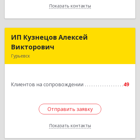
Показать контакты
Назад
ИП Кузнецов Алексей
ИП Кузнецов Алексей
Викторович
Викторович
Гурьевск
652780, Кемеровская обл, Гурьевский р-н,
Гурьевск г, Суворова ул, дом № 32
Клиентов на сопровождении
49
Подробнее
Отправить заявку
Отправить заявку
Показать контакты
Назад