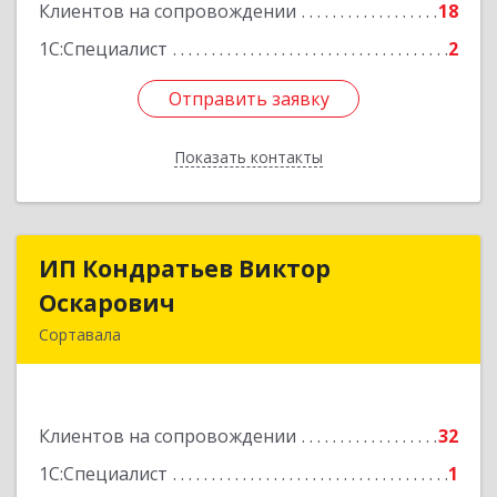
Подробнее
Клиентов на сопровождении
18
1С:Специалист
2
Отправить заявку
Отправить заявку
Показать контакты
Назад
ИП Кондратьев Виктор
ИП Кондратьев Виктор
Оскарович
Оскарович
Сортавала
186790, Карелия Респ, Сортавала г, Кирова ул,
дом № 6, кв.9
Клиентов на сопровождении
32
Подробнее
1С:Специалист
1