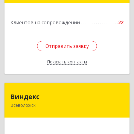
Подробнее
Клиентов на сопровождении
22
Отправить заявку
Отправить заявку
Показать контакты
Назад
Виндекс
Виндекс
Всеволожск
188643, Ленинградская обл, Всеволожский р-н,
Всеволожск г, Шинников ул, дом № 2, корпус 5,
оф.47