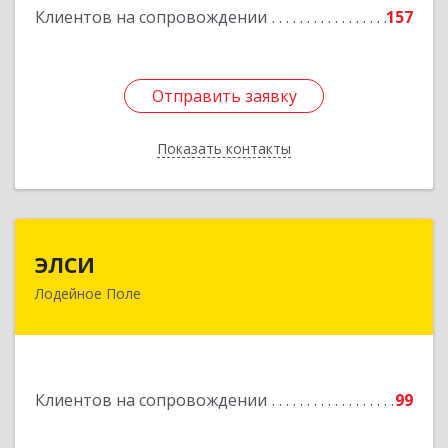
Подробнее
Клиентов на сопровождении
157
Отправить заявку
Отправить заявку
Показать контакты
Назад
ЭЛСИ
ЭЛСИ
Лодейное Поле
187700, Ленинградская обл, Лодейное Поле г,
Коммунаров ул, дом № 7
Подробнее
Клиентов на сопровождении
99