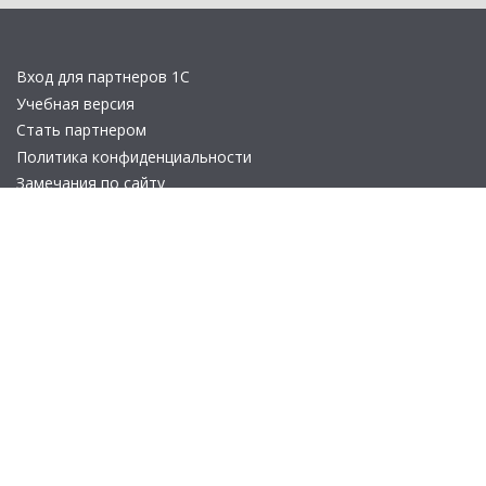
Вход для партнеров 1С
Учебная версия
Стать партнером
Политика конфиденциальности
Замечания по сайту
Другие сайты
Телефон:
+7 (495) 737-92-57
Email:
site_v8@1c.ru
Отдел продаж:
г. Москва
,
улица Селезнёвская, дом 21
© 2026 АО «Группа 1С» (правопреемник «1С»). Все права на сайт
защищены