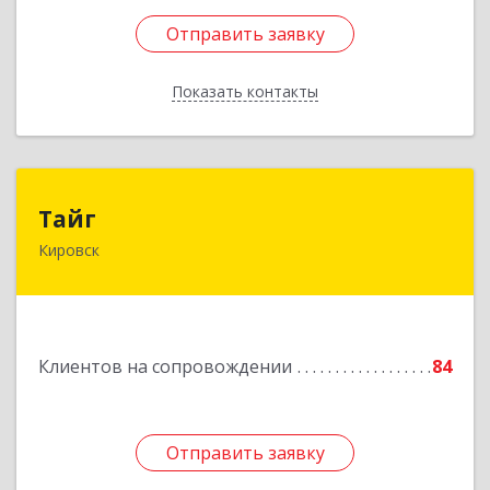
Отправить заявку
Отправить заявку
Показать контакты
Назад
Тайг
Тайг
Кировск
187340, Ленинградская обл, Кировский р-н,
Кировск г, Новая ул, дом № 13, корпус 3, кв.3
Подробнее
Клиентов на сопровождении
84
Отправить заявку
Отправить заявку