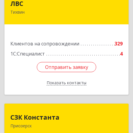
ЛВС
Тихвин
187553, Ленинградская обл, Тихвинский р-н,
Тихвин г, Ярослава Иванова ул, дом № 1,
пом.582
Подробнее
Клиентов на сопровождении
329
1С:Специалист
4
Отправить заявку
Отправить заявку
Показать контакты
Назад
СЗК Константа
СЗК Константа
Приозерск
188760, Ленинградская обл, Приозерск г,