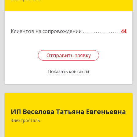
Ленина пр-кт, дом № 04, корпус 2, кв.39
Подробнее
Клиентов на сопровождении
44
Отправить заявку
Отправить заявку
Показать контакты
Назад
ИП Веселова Татьяна Евгеньевна
ИП Веселова Татьяна Евгеньевна
144000, Московская обл, Электросталь г,
Электросталь
Николаева ул, дом № 6, кв.6