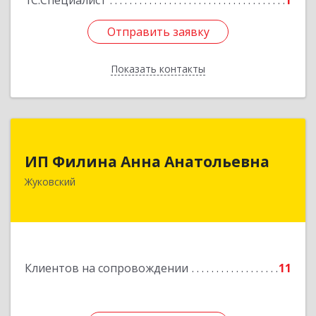
1С:Специалист
1
Отправить заявку
Отправить заявку
Показать контакты
Назад
ИП Филина Анна Анатольевна
ИП Филина Анна Анатольевна
140180, Московская обл, Жуковский г,
Жуковский
Баженова ул, дом № 19, кв.20
Подробнее
Клиентов на сопровождении
11