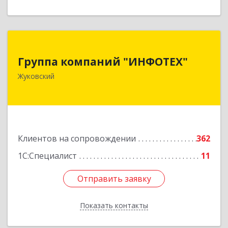
Группа компаний "ИНФОТЕХ"
Группа компаний "ИНФОТЕХ"
140180, Московская обл, Жуковский г, Чкалова
Жуковский
ул, дом № 37
Подробнее
Клиентов на сопровождении
362
1С:Специалист
11
Отправить заявку
Отправить заявку
Показать контакты
Назад