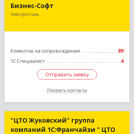
Бизнес-Софт
144000, Московская обл, Электросталь г, Карла
Электросталь
Маркса ул, дом № 26
Подробнее
Клиентов на сопровождении
89
1С:Специалист
4
Отправить заявку
Отправить заявку
Показать контакты
Назад
"ЦТО Жуковский" группа
"ЦТО Жуковский" группа
компаний 1С:Франчайзи " ЦТО
компаний 1С:Франчайзи " ЦТО