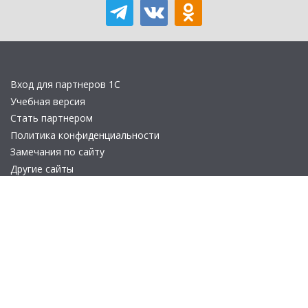
Вход для партнеров 1С
Учебная версия
Стать партнером
Политика конфиденциальности
Замечания по сайту
Другие сайты
Телефон:
+7 (495) 737-92-57
Email:
site_v8@1c.ru
Отдел продаж:
г. Москва
,
улица Селезнёвская, дом 21