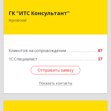
ГК "ИТС Консультант"
ГК "ИТС Консультант"
140181, Московская обл, Жуковский г,
Жуковский
Ломоносова ул, дом № 29А, этаж 2, пом.3
Подробнее
Клиентов на сопровождении
87
1С:Специалист
37
Отправить заявку
Отправить заявку
Показать контакты
Назад
Бизнес-Софт