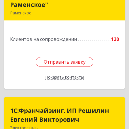
Раменское"
Раменское"
Раменское
140100, Московская обл, Раменское г, Дергаево
д, Центральная ул, дом № 58А
Клиентов на сопровождении
120
Подробнее
Отправить заявку
Отправить заявку
Показать контакты
Назад
1С:Франчайзинг. ИП Решилин
1С:Франчайзинг. ИП Решилин
Евгений Викторович
Евгений Викторович
Электросталь
144006, Московская обл, Электросталь г,