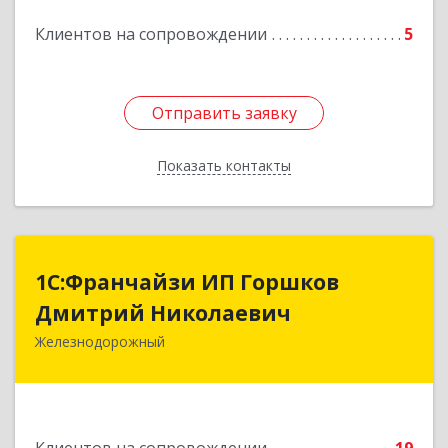
Клиентов на сопровождении
5
Отправить заявку
Отправить заявку
Показать контакты
Назад
1С:Франчайзи ИП Горшков
1С:Франчайзи ИП Горшков
Дмитрий Николаевич
Дмитрий Николаевич
Железнодорожный
143980, Московская обл, Железнодорожный г,
Пролетарская ул, дом № 10, кв.25
Подробнее