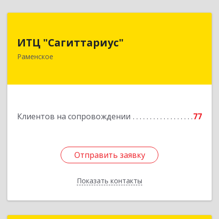
ИТЦ "Сагиттариус"
ИТЦ "Сагиттариус"
140103, Московская обл, Раменское г,
Раменское
Приборостроителей ул, дом № 16А, кв.16
Подробнее
Клиентов на сопровождении
77
Отправить заявку
Отправить заявку
Показать контакты
Назад