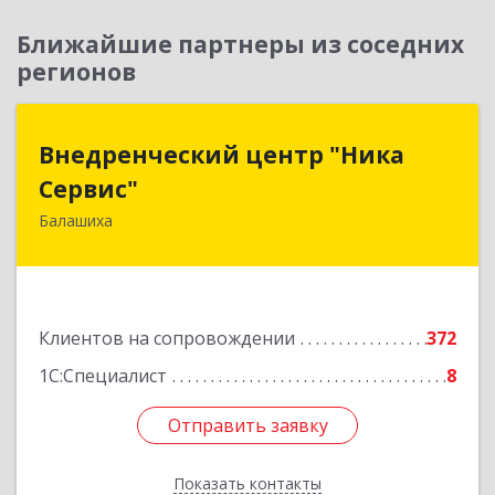
Ближайшие партнеры из соседних
регионов
Внедренческий центр "Ника
Внедренческий центр "Ника
Сервис"
Сервис"
Балашиха
143912, Московская обл, Балашиха г, Полевая
ул, дом № 3
Подробнее
Клиентов на сопровождении
372
1С:Специалист
8
Отправить заявку
Отправить заявку
Показать контакты
Назад