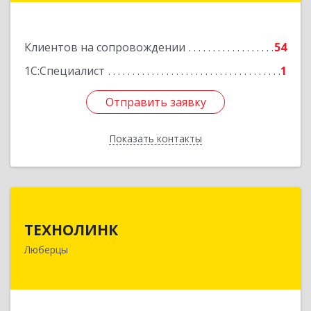
Подробнее
Клиентов на сопровождении
54
1С:Специалист
1
Отправить заявку
Отправить заявку
Показать контакты
Назад
ТЕХНОЛИНК
ТЕХНОЛИНК
140014, г.Люберцы, Октябрьский просп., д.373
Люберцы
Подробнее