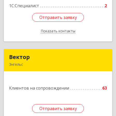
1С:Специалист
2
Отправить заявку
Отправить заявку
Показать контакты
Назад
Вектор
Вектор
Энгельс
413107, Саратовская обл, Энгельс г, Трудовая
ул, дом № 12/1, квартира №216
Клиентов на сопровождении
63
Подробнее
Отправить заявку
Отправить заявку