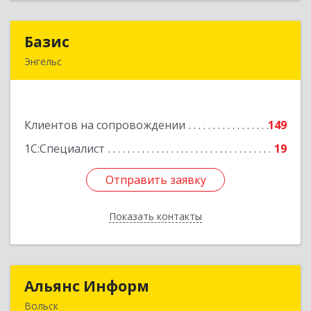
Базис
Базис
Энгельс
413100, Саратовская обл, м.р-н Энгельсский, г.п.
город Энгельс, Энгельс г, Тихая ул, дом № 55
Клиентов на сопровождении
149
Подробнее
1С:Специалист
19
Отправить заявку
Отправить заявку
Показать контакты
Назад
Альянс Информ
Альянс Информ
Вольск