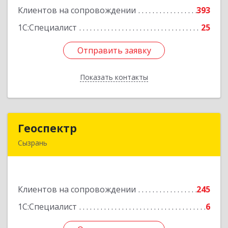
Клиентов на сопровождении
393
Подробнее
1С:Специалист
25
Отправить заявку
Отправить заявку
Показать контакты
Назад
Геоспектр
Геоспектр
Сызрань
446001, Самарская обл, Сызрань г, Кирова ул,
дом № 46
Клиентов на сопровождении
245
Подробнее
1С:Специалист
6