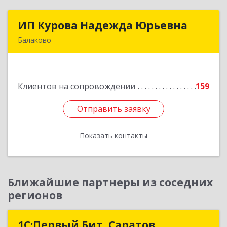
ИП Курова Надежда Юрьевна
ИП Курова Надежда Юрьевна
Балаково
413857, Саратовская обл, Балаково г,
Комсомольская ул, дом № 51, кв.81
Клиентов на сопровождении
159
Подробнее
Отправить заявку
Отправить заявку
Показать контакты
Назад
Ближайшие партнеры из соседних
регионов
1С:Первый Бит, Саратов
1С:Первый Бит, Саратов