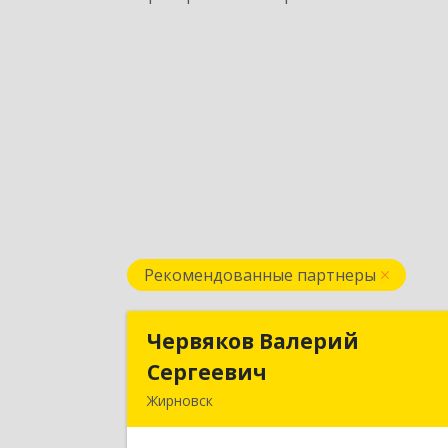
Рекомендованные партнеры
Червяков Валерий
Червяков Валери
Сергеевич
Сергееви
Жирновск
403 791, 403791, Волгоградская обл
Жирновский р-н, Жирновск г