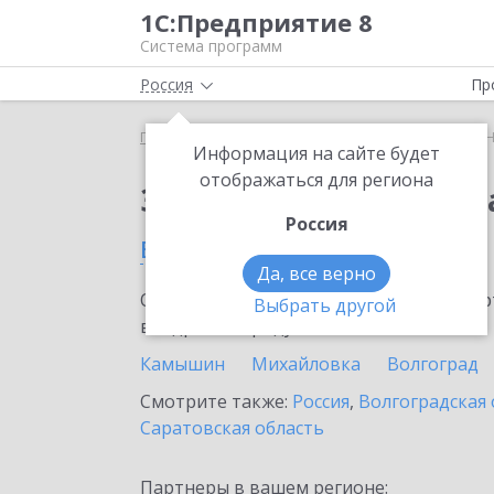
1С:Предприятие 8
Система программ
Россия
Пр
Главная
Сервисы ИТС
1С:Номенклатура
1С:
Информация на сайте будет
отображаться для региона
Заказать 1С:Номенкл
Россия
в Жирновске
Да, все верно
Ознакомьтесь с информационными карт
Выбрать другой
внедрение продукта.
Камышин
Михайловка
Волгоград
Смотрите также:
Россия
,
Волгоградская 
Саратовская область
Партнеры в вашем регионе: