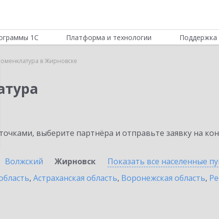
ограммы 1С
Платформа и технологии
Поддержка 
Номенклатура в Жирновске
атура
очками, выберите партнёра и отправьте заявку на ко
Волжский
Жирновск
Показать все населенные
пу
область
,
Астраханская область
,
Воронежская область
,
Ре