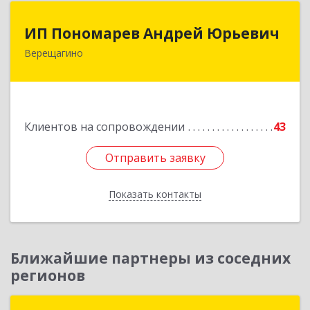
ИП Пономарев Андрей Юрьевич
ИП Пономарев Андрей Юрьевич
Верещагино
617120, Пермский край, Верещагинский р-н,
Верещагино г, Октябрьская ул, дом № 68, оф.1
Подробнее
Клиентов на сопровождении
43
Отправить заявку
Отправить заявку
Показать контакты
Назад
Ближайшие партнеры из соседних
регионов