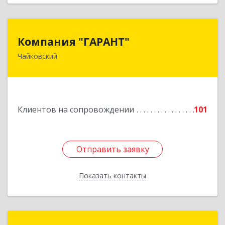
Компания "ГАРАНТ"
Компания "ГАРАНТ"
Чайковский
617760, Пермский край, Чайковский г, Карла
Маркса ул, дом № 31, оф.3
Подробнее
Клиентов на сопровождении
101
Отправить заявку
Отправить заявку
Показать контакты
Назад