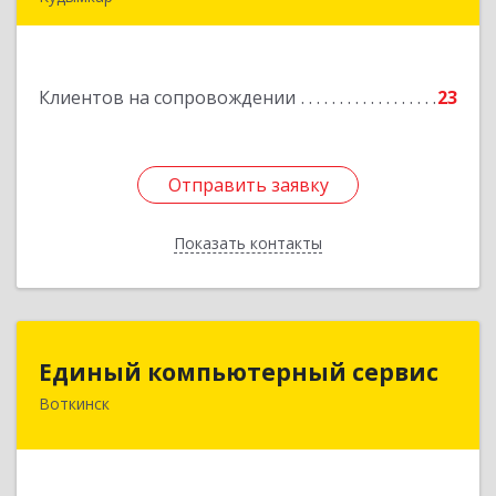
619000, Пермский край, Кудымкар г, Герцена
ул, дом № 52
Клиентов на сопровождении
23
Подробнее
Отправить заявку
Отправить заявку
Показать контакты
Назад
Единый компьютерный сервис
Единый компьютерный сервис
Воткинск
Подробнее