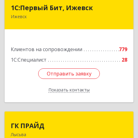
1С:Первый Бит, Ижевск
1С:Первый Бит, Ижевск
Ижевск
426008, Удмуртская Респ, Ижевск г,
Коммунаров ул, дом № 234
Подробнее
Клиентов на сопровождении
779
1С:Специалист
28
Отправить заявку
Отправить заявку
Показать контакты
Назад
ГК ПРАЙД
ГК ПРАЙД
Лысьва
618909, Пермский край, Лысьва г, Репина ул,