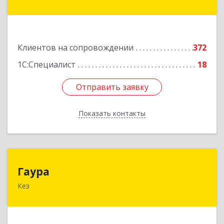
дом № 41
Подробнее
Клиентов на сопровождении
372
1С:Специалист
18
Отправить заявку
Отправить заявку
Показать контакты
Назад
Гаура
Гаура
Кез
427580, Удмуртская Респ, Кезский р-н, Кез п,
Кооперативная ул, дом № 12