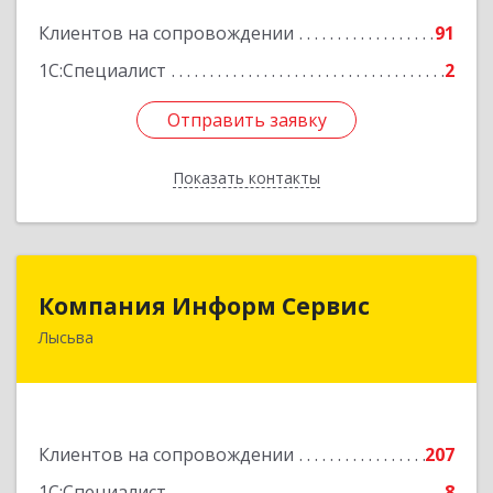
Подробнее
Клиентов на сопровождении
91
1С:Специалист
2
Отправить заявку
Отправить заявку
Показать контакты
Назад
Компания Информ Сервис
Компания Информ Сервис
Лысьва
618909, Пермский край, Лысьва г, Металлистов
ул, дом № 3, оф.535
Подробнее
Клиентов на сопровождении
207
1С:Специалист
8