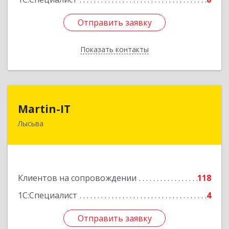
Отправить заявку
Отправить заявку
Показать контакты
Назад
Martin-IT
Martin-IT
Лысьва
618900, Пермский край, Лысьва г, Смышляева
ул, дом № 36, этаж 3, оф.7
Подробнее
Клиентов на сопровождении
118
1С:Специалист
4
Отправить заявку
Отправить заявку