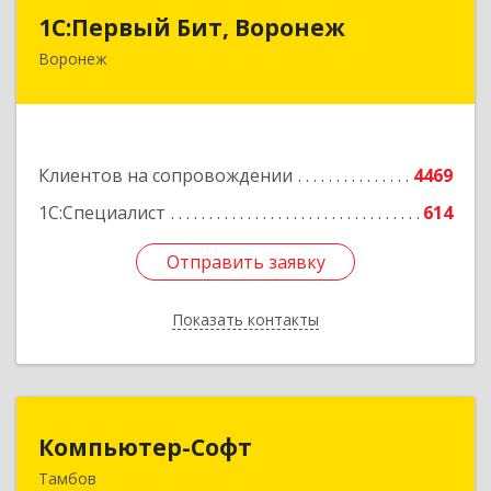
1С:Первый Бит, Воронеж
1С:Первый Бит, Воронеж
Воронеж
394006, Воронежская обл, Воронеж г, 20-летия
Октября ул, дом № 119, оф.711
Подробнее
Клиентов на сопровождении
4469
1С:Специалист
614
Отправить заявку
Отправить заявку
Показать контакты
Назад
Компьютер-Софт
Компьютер-Софт
Тамбов
392000, Тамбовская обл, Тамбов г, Советская