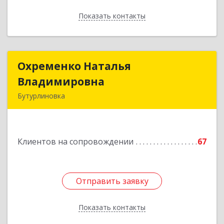
Показать контакты
Назад
Охременко Наталья
Охременко Наталья
Владимировна
Владимировна
Бутурлиновка
Подробнее
Клиентов на сопровождении
67
Отправить заявку
Отправить заявку
Показать контакты
Назад