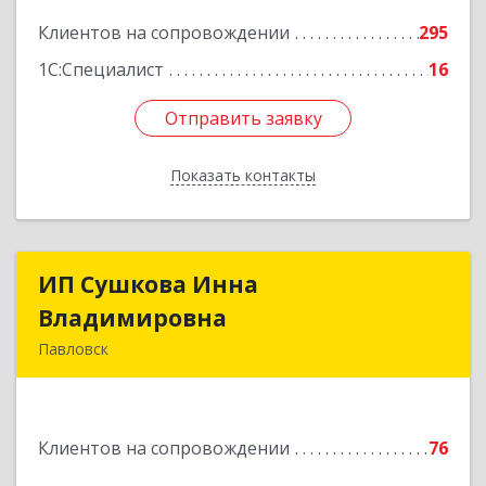
Подробнее
Клиентов на сопровождении
295
1С:Специалист
16
Отправить заявку
Отправить заявку
Показать контакты
Назад
ИП Сушкова Инна
ИП Сушкова Инна
Владимировна
Владимировна
Павловск
396420, Воронежская обл, Павловский р-н,
Павловск г, Цветочная ул, дом № 4/2
Клиентов на сопровождении
76
Подробнее