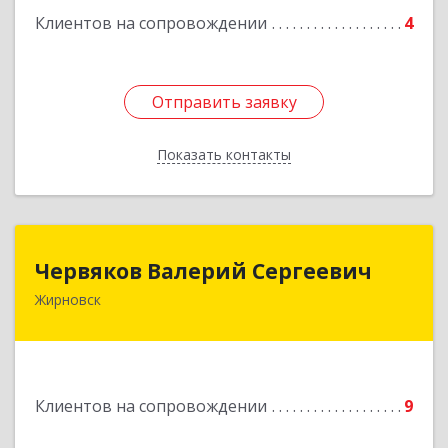
Клиентов на сопровождении
4
Отправить заявку
Отправить заявку
Показать контакты
Назад
Червяков Валерий Сергеевич
Червяков Валерий Сергеевич
Жирновск
403 791, 403791, Волгоградская обл,
Жирновский р-н, Жирновск г, Коммунальная ул,
дом № 4, кв.21
Подробнее
Клиентов на сопровождении
9