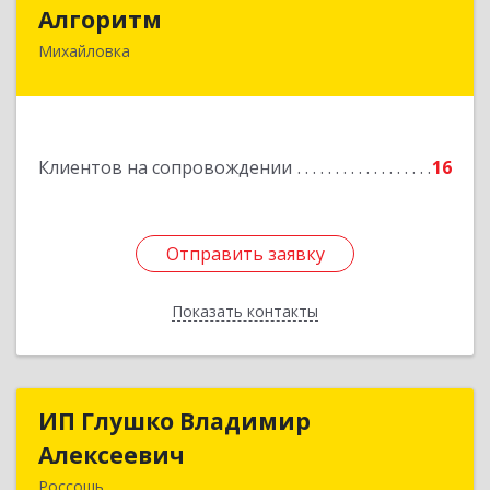
Алгоритм
Алгоритм
Михайловка
Подробнее
Клиентов на сопровождении
16
Отправить заявку
Отправить заявку
Показать контакты
Назад
ИП Глушко Владимир
ИП Глушко Владимир
Алексеевич
Алексеевич
Россошь