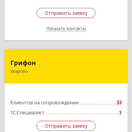
Отправить заявку
Отправить заявку
Показать контакты
Назад
Грифон
Грифон
Уварово
393461, Тамбовская обл, Уварово г, Южная ул,
дом № 40А
Подробнее
Клиентов на сопровождении
33
1С:Специалист
1
Отправить заявку
Отправить заявку