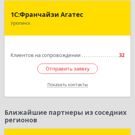
1С:Франчайзи Агатес
1С:Франчайзи Агатес
Урюпинск
403113, Волгоградская обл, Урюпинск г, Ленина
пр-кт, дом № 90а
Подробнее
Клиентов на сопровождении
32
Отправить заявку
Отправить заявку
Показать контакты
Назад
Ближайшие партнеры из соседних
регионов