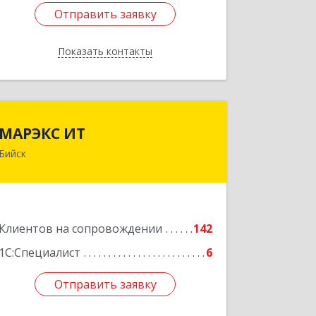
Отправить заявку
Отправить заявку
Показать контакты
Назад
МАРЭКС ИТ
МАРЭКС ИТ
Бийск
Алтайский край, Бийск г, Разина, дом
№ 94
Подробнее
Клиентов на сопровождении
142
1С:Специалист
6
Отправить заявку
Отправить заявку