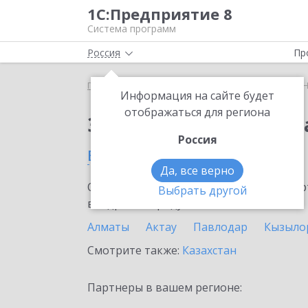
1С:Предприятие 8
Система программ
Россия
Пр
Главная
Сервисы ИТС
1С:Номенклатура
1С:
Информация на сайте будет
отображаться для региона
Заказать 1С:Номенкл
Россия
в Семее
Да, все верно
Ознакомьтесь с информационными карт
Выбрать другой
внедрение продукта.
Алматы
Актау
Павлодар
Кызыло
Смотрите также:
Казахстан
Партнеры в вашем регионе: