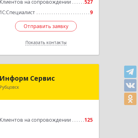
Клиентов на сопровождении
527
1С:Специалист
9
Отправить заявку
Отправить заявку
Показать контакты
Назад
Информ Сервис
Информ Сервис
Рубцовск
658204, Алтайский край, Рубцовск г,
Алтайская ул, дом № 7
Подробнее
Клиентов на сопровождении
125