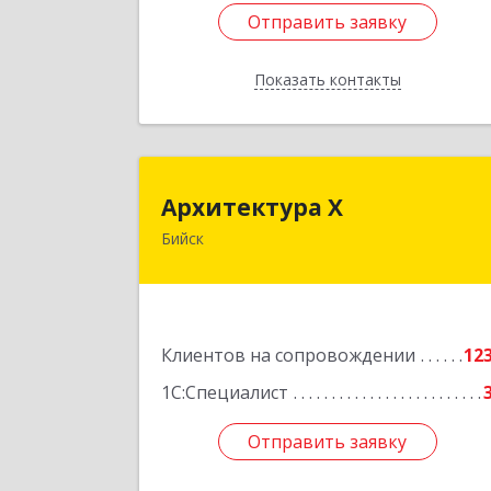
Отправить заявку
Отправить заявку
Показать контакты
Назад
Архитектура 
Архитектура Х
Бийск
659300, Алтайский край, Бийск г
Турусова ул, дом № 
Подробне
Клиентов на сопровождении
12
1С:Специалист
Отправить заявку
Отправить заявку