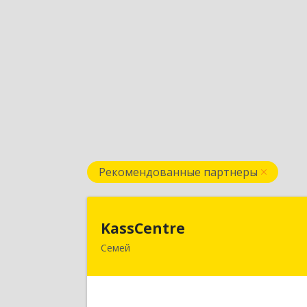
Рекомендованные партнеры
KassCentr
KassCentre
Семей
Республика Казахстан, Восточно
Казахстанская область, г. Семей, ул
Шугаева 4, оф.10