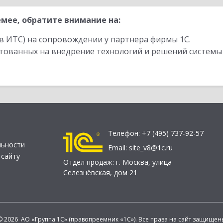
мее, обратите внимание на:
в ИТС) на сопровождении у партнера фирмы 1С.
стованных на внедрение технологий и решений системы
Телефон:
+7 (495) 737-92-57
льности
Email:
site_v8@1c.ru
 сайту
Отдел продаж:
г. Москва
,
улица
Селезнёвская, дом 21
© 2026 АО «Группа 1С» (правопреемник «1С»). Все права на сайт защищен