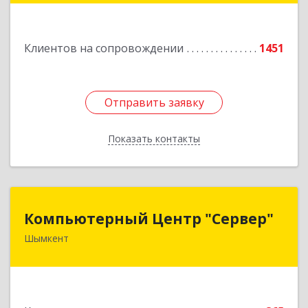
Подробнее
Клиентов на сопровождении
1451
Отправить заявку
Отправить заявку
Показать контакты
Назад
Компьютерный Центр "Сервер"
Компьютерный Центр "Сервер"
Шымкент
Казахстан, 160000, г. Шымкент, ул. Казыбек-Би,
д.5
Подробнее