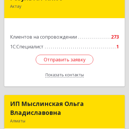
Актау
Республика Казахстан, Мангистауская область,
г. Актау, 2 микрорайон, 47Б, БЦ "Сункар"
Подробнее
Клиентов на сопровождении
273
1С:Специалист
1
Отправить заявку
Отправить заявку
Показать контакты
Назад
ИП Мыслинская Ольга
ИП Мыслинская Ольга
Владиславовна
Владиславовна
Алматы
КАЗАХСТАН, 050000, Алматы, мкр. Орбита 3,