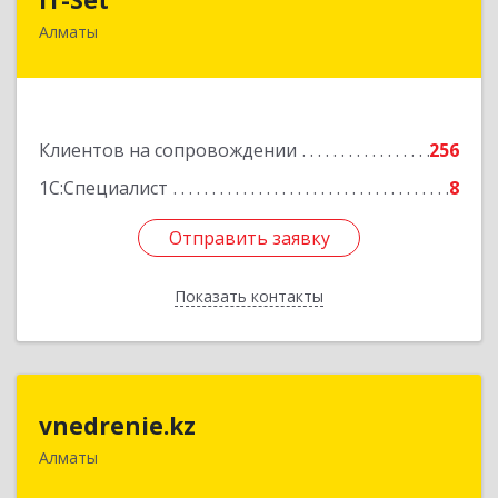
Алматы
050009, РК, г.Алматы, ул. Шевченко/уг. ул.
Радостовца, 165б/72г, к.508
Подробнее
Клиентов на сопровождении
256
1С:Специалист
8
Отправить заявку
Отправить заявку
Показать контакты
Назад
vnedrenie.kz
vnedrenie.kz
Алматы
Казахстан, г.Алматы, ул.Прокофьева 45-56