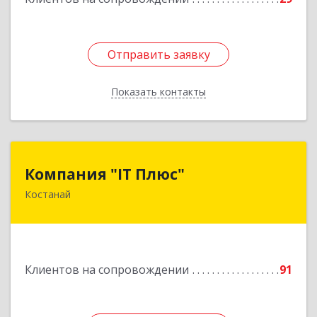
Отправить заявку
Отправить заявку
Показать контакты
Назад
Компания "IT Плюс"
Компания "IT Плюс"
Костанай
Казахстан, г. Костанай, ул. Темирбаева 60
Подробнее
Клиентов на сопровождении
91