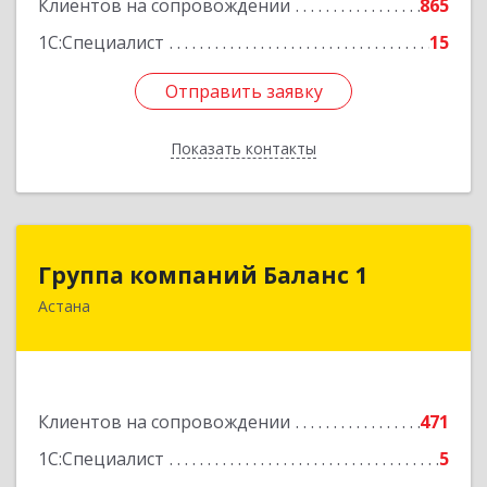
Клиентов на сопровождении
865
1С:Специалист
15
Отправить заявку
Отправить заявку
Показать контакты
Назад
Группа компаний Баланс 1
Группа компаний Баланс 1
Астана
010000 Республика Казахстан, г. Нур-Султан,
район Байконыр, пр. Богенбай Батыр, 56 А, н.п.
75
Подробнее
Клиентов на сопровождении
471
1С:Специалист
5