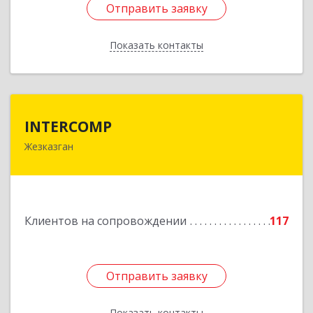
Отправить заявку
Отправить заявку
Показать контакты
Назад
INTERCOMP
INTERCOMP
Жезказган
100600, Республика Казахстан, Карагандинская
область, г.Жезказган, Шевченко, дом № 38
Подробнее
Клиентов на сопровождении
117
Отправить заявку
Отправить заявку
Показать контакты
Назад