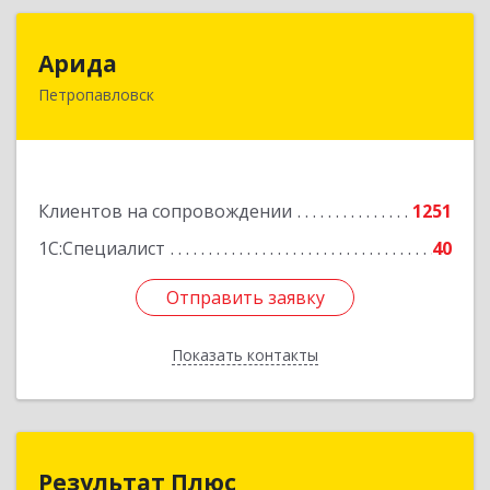
Арида
Арида
Петропавловск
150013, Казахстан, СКО, г.Петропавловск,
ул.Назарбаева, дом 215
Подробнее
Клиентов на сопровождении
1251
1С:Специалист
40
Отправить заявку
Отправить заявку
Показать контакты
Назад
Результат Плюс
Результат Плюс