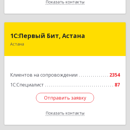
Показать контакты
Назад
1С:Первый Бит, Астана
1С:Первый Бит, Астана
Астана
Республика Казахстан, г. Астана, район
"Байконыр", улица Иманбаева, дом 8/2, офис 7
Подробнее
Клиентов на сопровождении
2354
1С:Специалист
87
Отправить заявку
Отправить заявку
Показать контакты
Назад