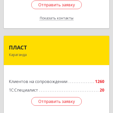
Отправить заявку
Отправить заявку
Показать контакты
Назад
ПЛАСТ
ПЛАСТ
Караганда
100009,Казахстан,г.Караганда, ул.Кривогуза,
д.33/1
Подробнее
Клиентов на сопровождении
1260
1С:Специалист
20
Отправить заявку
Отправить заявку