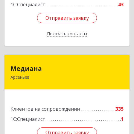
1С:Специалист
43
Отправить заявку
Отправить заявку
Показать контакты
Назад
Медиана
Медиана
Арсеньев
692330, Приморский край, Арсеньев г,
Ломоносова ул, дом № 24, кв.1
Подробнее
Клиентов на сопровождении
335
1С:Специалист
1
Отправить заявку
Отправить заявку