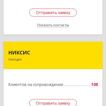
Отправить заявку
Отправить заявку
Показать контакты
Назад
НИКСИС
НИКСИС
Находка
692903, Приморский край, Находка г,
Находкинский пр-кт, дом № 84, кв.73А
Подробнее
Клиентов на сопровождении
108
Отправить заявку
Отправить заявку