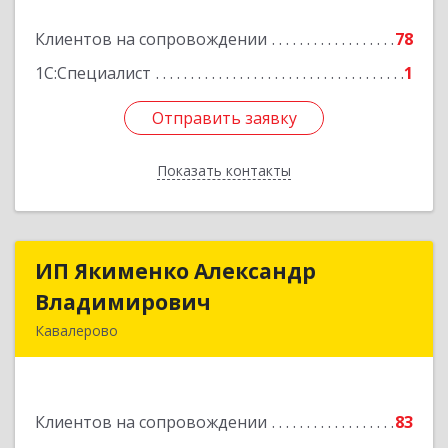
Клиентов на сопровождении
78
Подробнее
1С:Специалист
1
Отправить заявку
Отправить заявку
Показать контакты
Назад
ИП Якименко Александр
ИП Якименко Александр
Владимирович
Владимирович
Кавалерово
692400, Приморский край, Кавалеровский р-н,
Горнореченский пгт, Октябрьская ул, дом № 5
Клиентов на сопровождении
83
Подробнее