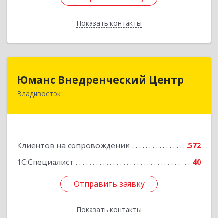
Показать контакты
Назад
Юманс Внедренческий Центр
Юманс Внедренческий Центр
Владивосток
690014, Приморский край, Владивосток г,
Некрасовская ул, дом № 48а
Подробнее
Клиентов на сопровождении
572
1С:Специалист
40
Отправить заявку
Отправить заявку
Показать контакты
Назад