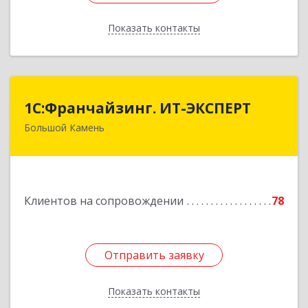
Показать контакты
Назад
1С:Франчайзинг. ИТ-ЭКСПЕРТ
1С:Франчайзинг. ИТ-ЭКСПЕРТ
Большой Камень
692806, Приморский край, Большой Камень г,
Карла Маркса ул, дом № 57, этаж 3
Подробнее
Клиентов на сопровождении
78
Отправить заявку
Отправить заявку
Показать контакты
Назад