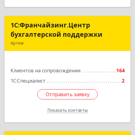
1С:Франчайзинг.Центр
1С:Франчайзинг.Центр
бухгалтерской поддержки
бухгалтерской поддержки
Артем
692760, Приморский край, Артем г, Фрунзе ул,
дом № 54А, каб.21
Клиентов на сопровождении
164
Подробнее
1С:Специалист
2
Отправить заявку
Отправить заявку
Показать контакты
Назад