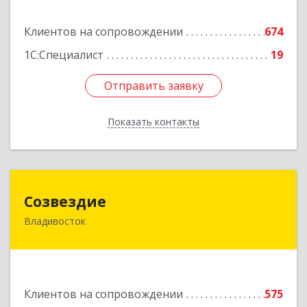
Подробнее
Клиентов на сопровождении
674
1С:Специалист
19
Отправить заявку
Отправить заявку
Показать контакты
Назад
Созвездие
Созвездие
Владивосток
690069, Приморский край, Владивосток г,
Тухачевского ул, дом № 62, кв.94
Подробнее
Клиентов на сопровождении
575