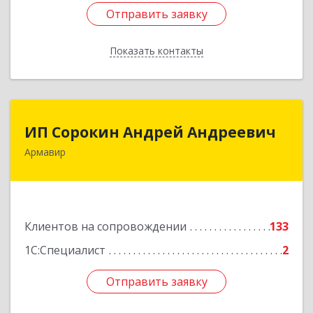
Отправить заявку
Отправить заявку
Показать контакты
Назад
ИП Сорокин Андрей Андреевич
ИП Сорокин Андрей Андреевич
Армавир
352900, Краснодарский край, Армавир г,
Ф.Энгельса ул, дом № 25, кв.309
Подробнее
Клиентов на сопровождении
133
1С:Специалист
2
Отправить заявку
Отправить заявку