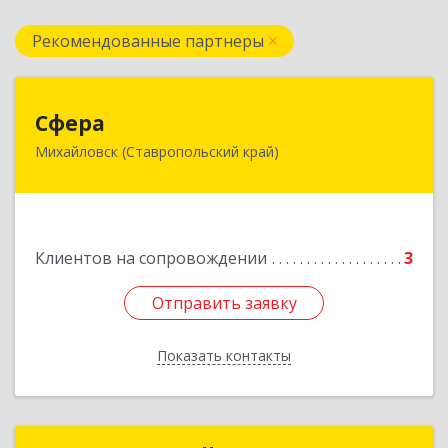
Рекомендованные партнеры
Сфера
Сфера
Михайловск (Ставропольский край)
356240, Ставропольский край, Шпаковский р-
н, Михайловск г, Ленина ул, дом № 156/2,
пом.111
Подробнее
Клиентов на сопровождении
3
Отправить заявку
Отправить заявку
Показать контакты
Назад