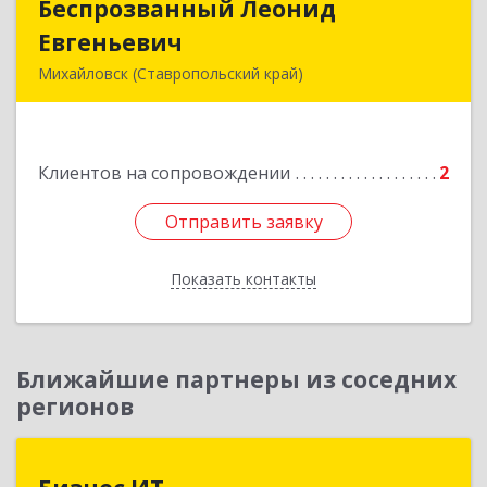
Беспрозванный Леонид
Беспрозванный Леонид
Евгеньевич
Евгеньевич
Михайловск (Ставропольский край)
Подробнее
Клиентов на сопровождении
2
Отправить заявку
Отправить заявку
Показать контакты
Назад
Ближайшие партнеры из соседних
регионов
Бизнес ИТ