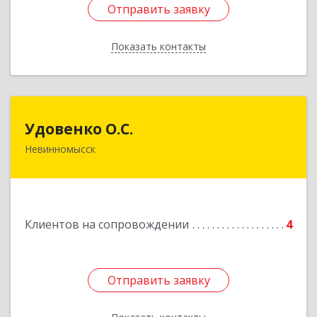
Отправить заявку
Отправить заявку
Показать контакты
Назад
Удовенко О.С.
Удовенко О.С.
Невинномысск
357 100, г.Невинномысск, ул.Революцеонная,
дом № 30, кв.54
Подробнее
Клиентов на сопровождении
4
Отправить заявку
Отправить заявку