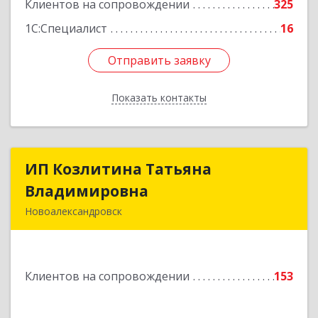
Клиентов на сопровождении
325
1С:Специалист
16
Отправить заявку
Отправить заявку
Показать контакты
Назад
ИП Козлитина Татьяна
ИП Козлитина Татьяна
Владимировна
Владимировна
Новоалександровск
356000, Ставропольский край,
Новоалександровск г, Гайдара пер, дом № 25
Клиентов на сопровождении
153
Подробнее