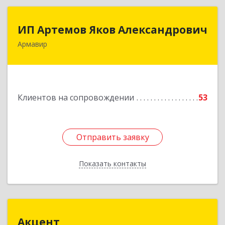
ИП Артемов Яков Александрович
ИП Артемов Яков Александрович
Армавир
Подробнее
Клиентов на сопровождении
53
Отправить заявку
Отправить заявку
Показать контакты
Назад
Акцент
Акцент