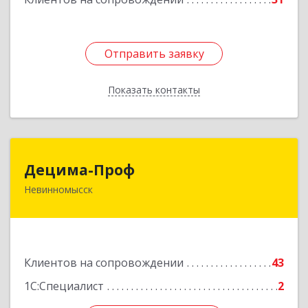
Отправить заявку
Отправить заявку
Показать контакты
Назад
Децима-Проф
Децима-Проф
Невинномысск
357100, Ставропольский край, Невинномысск г,
Гагарина ул, дом № 63
Подробнее
Клиентов на сопровождении
43
1С:Специалист
2