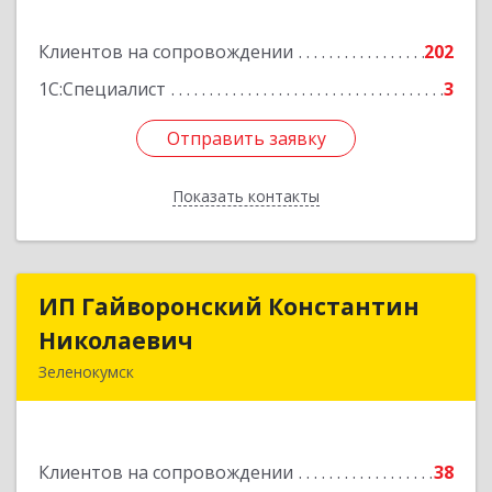
Подробнее
Клиентов на сопровождении
202
1С:Специалист
3
Отправить заявку
Отправить заявку
Показать контакты
Назад
ИП Гайворонский Константин
ИП Гайворонский Константин
Николаевич
Николаевич
Зеленокумск
357910, Ставропольский край, Советский р-н,
Зеленокумск г, Ленина пл, дом № 6, оф.4
Клиентов на сопровождении
38
Подробнее