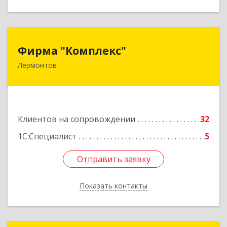
Фирма "Комплекс"
Фирма "Комплекс"
Лермонтов
357348, Ставропольский край, Лермонтов г,
Острогорка с, Степная ул, дом № 46, а
Подробнее
Клиентов на сопровождении
32
1С:Специалист
5
Отправить заявку
Отправить заявку
Показать контакты
Назад