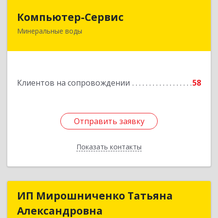
Компьютер-Сервис
Компьютер-Сервис
Минеральные воды
357202, Ставропольский край, Минеральные
Воды г, Гагарина ул, дом № 48
Подробнее
Клиентов на сопровождении
58
Отправить заявку
Отправить заявку
Показать контакты
Назад
ИП Мирошниченко Татьяна
ИП Мирошниченко Татьяна
Александровна
Александровна