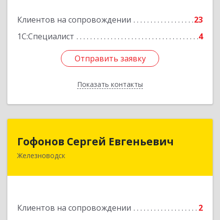
Подробнее
Клиентов на сопровождении
23
1С:Специалист
4
Отправить заявку
Отправить заявку
Показать контакты
Назад
Гофонов Сергей Евгеньевич
Гофонов Сергей Евгеньевич
Железноводск
Подробнее
Клиентов на сопровождении
2