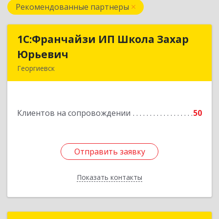
Рекомендованные партнеры
1С:Франчайзи ИП Школа Захар
1С:Франчайзи ИП Школа Захар
Юрьевич
Юрьевич
Георгиевск
357840, Ставропольский край, Георгиевский р-
н, Александрийская ст-ца, Курдюмовский пер,
дом № 10
Клиентов на сопровождении
50
Подробнее
Отправить заявку
Отправить заявку
Показать контакты
Назад