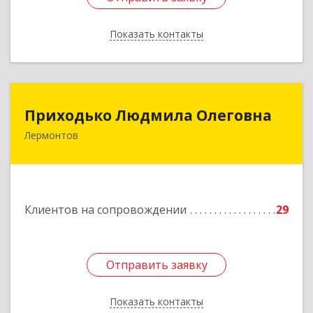
Показать контакты
Назад
Приходько Людмила Олеговна
Приходько Людмила Олеговна
Лермонтов
357341, Лермонтов г, П.Лумумбы ул, дом №
43/2, кв.44
Подробнее
Клиентов на сопровождении
29
Отправить заявку
Отправить заявку
Показать контакты
Назад