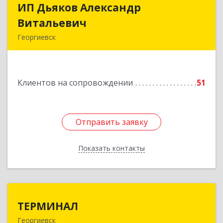
ИП Дьяков Александр
ИП Дьяков Александр
Витальевич
Витальевич
Георгиевск
Подробнее
Клиентов на сопровождении
51
Отправить заявку
Отправить заявку
Показать контакты
Назад
ТЕРМИНАЛ
ТЕРМИНАЛ
Георгиевск
357820, Ставропольский край, Георгиевск г,