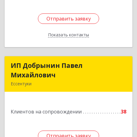
Отправить заявку
Отправить заявку
Показать контакты
Назад
ИП Добрынин Павел
ИП Добрынин Павел
Михайлович
Михайлович
Ессентуки
Подробнее
Клиентов на сопровождении
38
Отправить заявку
Отправить заявку