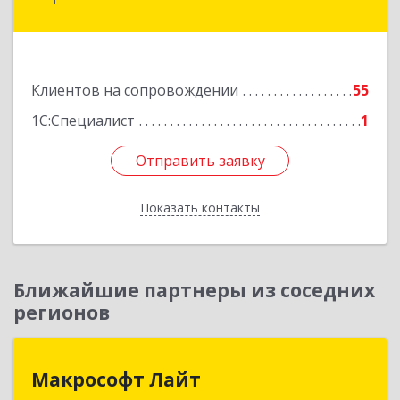
Калинина ул, дом № 109
Подробнее
Клиентов на сопровождении
55
1С:Специалист
1
Отправить заявку
Отправить заявку
Показать контакты
Назад
Ближайшие партнеры из соседних
регионов
Макрософт Лайт
Макрософт Лайт