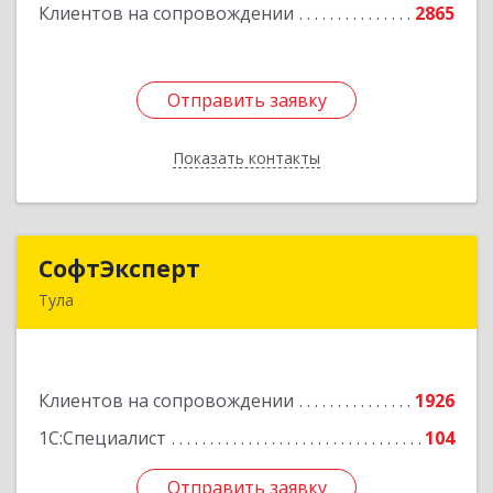
Клиентов на сопровождении
2865
Подробнее
Отправить заявку
Отправить заявку
Показать контакты
Назад
СофтЭксперт
СофтЭксперт
Тула
300013, Тульская обл, Тула г, Болдина ул, дом №
41А, пом.47, оф.1-4
Клиентов на сопровождении
1926
Подробнее
1С:Специалист
104
Отправить заявку
Отправить заявку