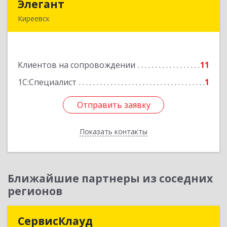
Элегант
Элегант
Киреевск
301262, Тульская обл, Киреевск г, Чехова ул,
дом № 1
Клиентов на сопровождении
11
Подробнее
1С:Специалист
1
Отправить заявку
Отправить заявку
Показать контакты
Назад
Ближайшие партнеры из соседних
регионов
СервисКлауд
СервисКлауд