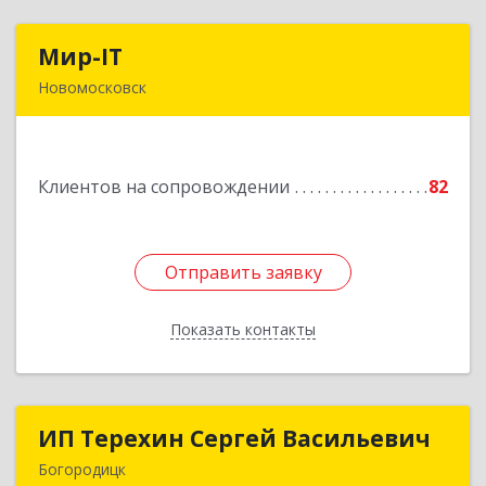
Мир-IT
Мир-IT
Новомосковск
301650, Тульская обл, Новомосковск г,
Садовского ул, дом № 28, оф.2
Клиентов на сопровождении
82
Подробнее
Отправить заявку
Отправить заявку
Показать контакты
Назад
ИП Терехин Сергей Васильевич
ИП Терехин Сергей Васильевич
Богородицк