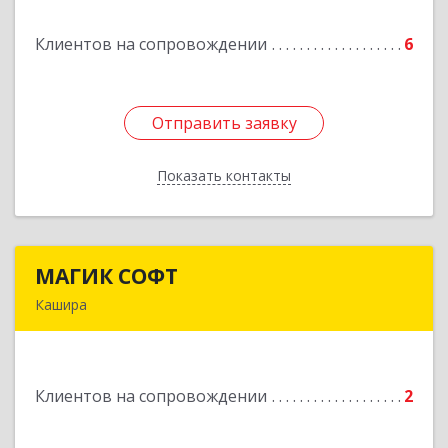
Клиентов на сопровождении
6
Подробнее
Отправить заявку
Отправить заявку
Показать контакты
Назад
МАГИК СОФТ
МАГИК СОФТ
Кашира
Подробнее
Клиентов на сопровождении
2