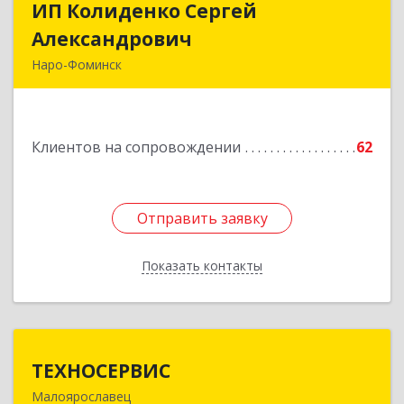
ИП Колиденко Сергей
ИП Колиденко Сергей
Александрович
Александрович
Наро-Фоминск
143300, Московская обл, Наро-Фоминский р-н,
Наро-Фоминск г, Маршала Жукова Г.К. ул, дом
№ 14-92
Клиентов на сопровождении
62
Подробнее
Отправить заявку
Отправить заявку
Показать контакты
Назад
ТЕХНОСЕРВИС
ТЕХНОСЕРВИС
Малоярославец
249094, Калужская обл, Малоярославецкий р-н,