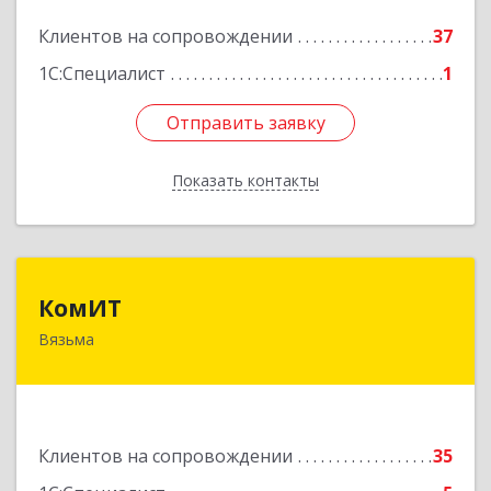
Клиентов на сопровождении
37
Подробнее
1С:Специалист
1
Отправить заявку
Отправить заявку
Показать контакты
Назад
КомИТ
КомИТ
Вязьма
215110, Смоленская обл, Вяземский м. р-н,
Вязьма г, Вяземское г.п., Восстания ул, дом № 1,
пом.22
Подробнее
Клиентов на сопровождении
35