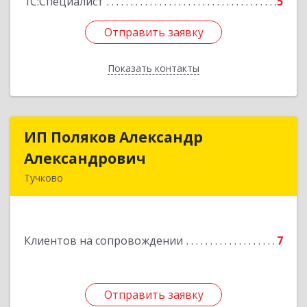
1С:Специалист
5
Отправить заявку
Отправить заявку
Показать контакты
Назад
ИП Поляков Александр
ИП Поляков Александр
Александрович
Александрович
Тучково
143160, Московская обл., Рузский р-н,
Дорохово п., Московская ул., д.9
Клиентов на сопровождении
7
Подробнее
Отправить заявку
Отправить заявку