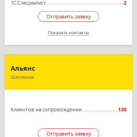
1С:Специалист
2
Отправить заявку
Отправить заявку
Показать контакты
Назад
Альянс
Альянс
Шаховская
143700, Московская обл, Шаховской р-н,
рп.Шаховская, ул.1-я Советская, дом № 44
Подробнее
Клиентов на сопровождении
130
Отправить заявку
Отправить заявку