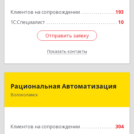
Подробнее
Клиентов на сопровождении
193
1С:Специалист
10
Отправить заявку
Отправить заявку
Показать контакты
Назад
Рациональная Автоматизация
Рациональная Автоматизация
Волоколамск
143600, Московская обл, Волоколамский р-н,
Волоколамск г, Октябрьская пл, дом № 10,
оф.12
Подробнее
Клиентов на сопровождении
304