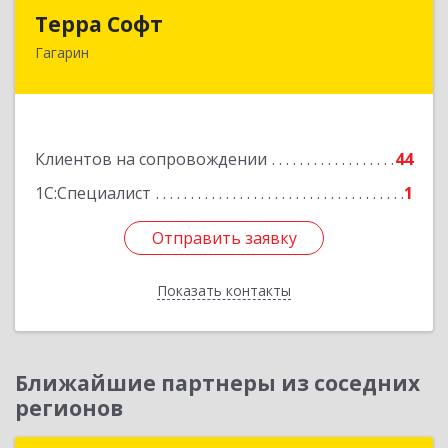
Терра Софт
Терра Софт
Гагарин
215010, Смоленская обл, Гагарин г, Ленина ул,
дом № 12
Подробнее
Клиентов на сопровождении
44
1С:Специалист
1
Отправить заявку
Отправить заявку
Показать контакты
Назад
Ближайшие партнеры из соседних
регионов