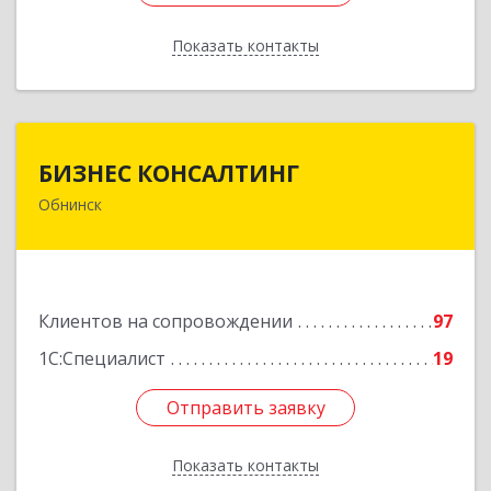
Показать контакты
Назад
БИЗНЕС КОНСАЛТИНГ
БИЗНЕС КОНСАЛТИНГ
Обнинск
249032, Калужская обл, Обнинск г, Курчатова ул,
дом № 27/2, пом.281
Подробнее
Клиентов на сопровождении
97
1С:Специалист
19
Отправить заявку
Отправить заявку
Показать контакты
Назад