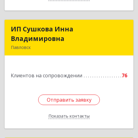
ИП Сушкова Инна
ИП Сушкова Инна
Владимировна
Владимировна
Павловск
396420, Воронежская обл, Павловский р-н,
Павловск г, Цветочная ул, дом № 4/2
Клиентов на сопровождении
76
Подробнее
Отправить заявку
Отправить заявку
Показать контакты
Назад