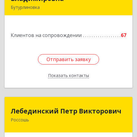
Бутурлиновка
Подробнее
Клиентов на сопровождении
67
Отправить заявку
Отправить заявку
Показать контакты
Назад
Лебединский Петр Викторович
Лебединский Петр Викторович
Россошь
396650, Воронежская обл., г. Россошь, пер.
Крамского 11