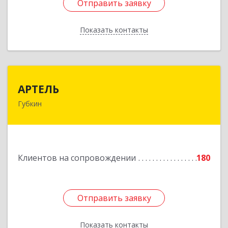
Отправить заявку
Отправить заявку
Показать контакты
Назад
АРТЕЛЬ
АРТЕЛЬ
Губкин
309181, Белгородская обл, Губкинский р-н,
Губкин г, Мира ул, дом № 20, оф.506
Подробнее
Клиентов на сопровождении
180
Отправить заявку
Отправить заявку
Показать контакты
Назад