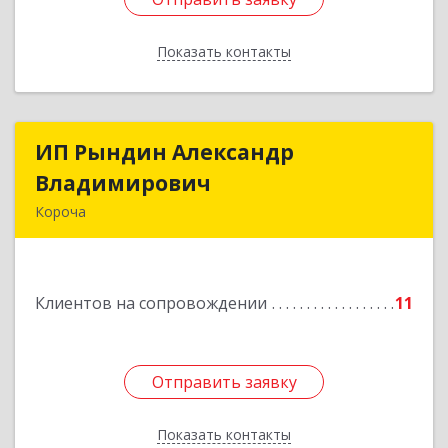
Показать контакты
Назад
ИП Рындин Александр
ИП Рындин Александр
Владимирович
Владимирович
Короча
309 201, Белгородская обл, Корочанский р-н,
Дальняя Игуменка с, Кураковка ул, дом № 76
Клиентов на сопровождении
11
Подробнее
Отправить заявку
Отправить заявку
Показать контакты
Назад