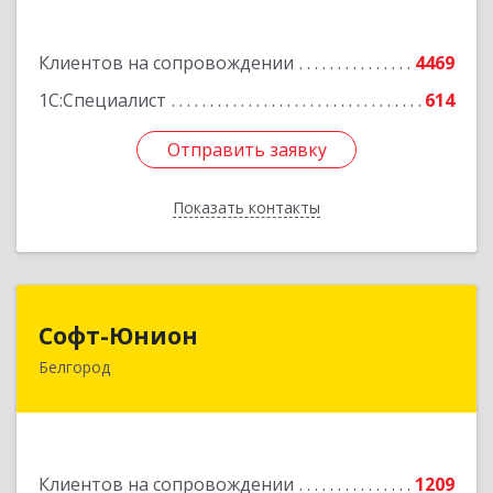
Подробнее
Клиентов на сопровождении
4469
1С:Специалист
614
Отправить заявку
Отправить заявку
Показать контакты
Назад
Софт-Юнион
Софт-Юнион
Белгород
308014, Белгородская обл, Белгород г, Садовая
ул, дом № 3а, оф.4/1
Подробнее
Клиентов на сопровождении
1209