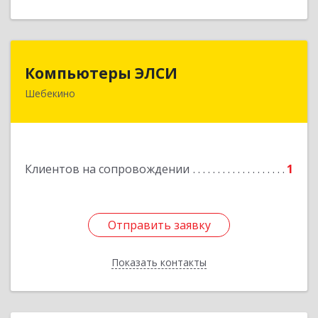
Компьютеры ЭЛСИ
Компьютеры ЭЛСИ
Шебекино
309290, Белгородская обл, Шебекино,
ул.Ленина , д.12
Подробнее
Клиентов на сопровождении
1
Отправить заявку
Отправить заявку
Показать контакты
Назад