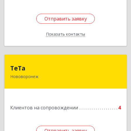
Отправить заявку
Отправить заявку
Показать контакты
Назад
ТеТа
ТеТа
Нововоронеж
396 073, Нововоронеж г, а/я, дом № 30
Подробнее
Клиентов на сопровождении
4
Отправить заявку
Отправить заявку