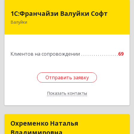
1С:Франчайзи Валуйки Софт
1С:Франчайзи Валуйки Софт
Валуйки
309996, Белгородская обл, Валуйки г, Горького,
дом № 21, кв.21
Подробнее
Клиентов на сопровождении
69
Отправить заявку
Отправить заявку
Показать контакты
Назад
Охременко Наталья
Охременко Наталья
Владимировна
Владимировна