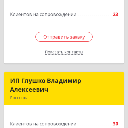
Подробнее
Клиентов на сопровождении
23
Отправить заявку
Отправить заявку
Показать контакты
Назад
ИП Глушко Владимир
ИП Глушко Владимир
Алексеевич
Алексеевич
Россошь
396650, Воронежская обл, Россошанский р-н,
Россошь г,ул Октябрьская 76 Г
Клиентов на сопровождении
30
Подробнее