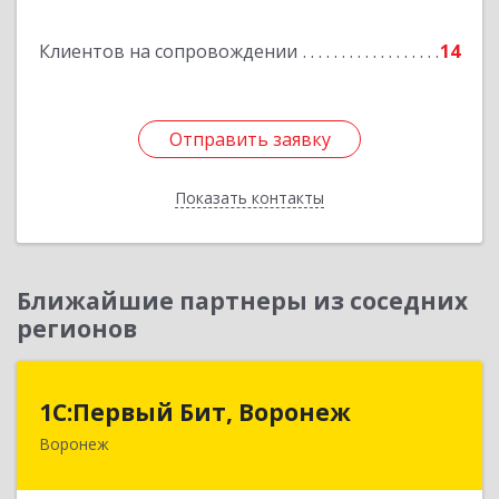
Подробнее
Клиентов на сопровождении
14
Отправить заявку
Отправить заявку
Показать контакты
Назад
Ближайшие партнеры из соседних
регионов
1С:Первый Бит, Воронеж
1С:Первый Бит, Воронеж
Воронеж
394006, Воронежская обл, Воронеж г, 20-летия
Октября ул, дом № 119, оф.711