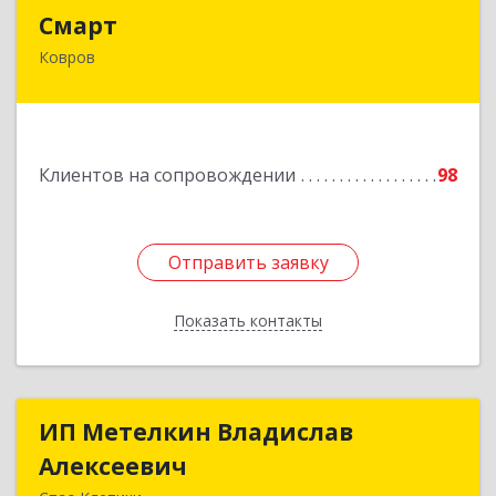
Смарт
Смарт
Ковров
601900, Владимирская обл, Ковров г, Труда ул,
дом № 4, строение 99, оф.42
Подробнее
Клиентов на сопровождении
98
Отправить заявку
Отправить заявку
Показать контакты
Назад
ИП Метелкин Владислав
ИП Метелкин Владислав
Алексеевич
Алексеевич