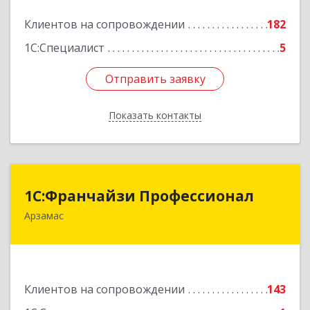
Подробнее
Клиентов на сопровождении
182
1С:Специалист
5
Отправить заявку
Отправить заявку
Показать контакты
Назад
1С:Франчайзи Профессионал
1С:Франчайзи Профессионал
Арзамас
607227, Нижегородская обл, Арзамас г, Кирова
ул, дом № 56, кв.6
Подробнее
Клиентов на сопровождении
143