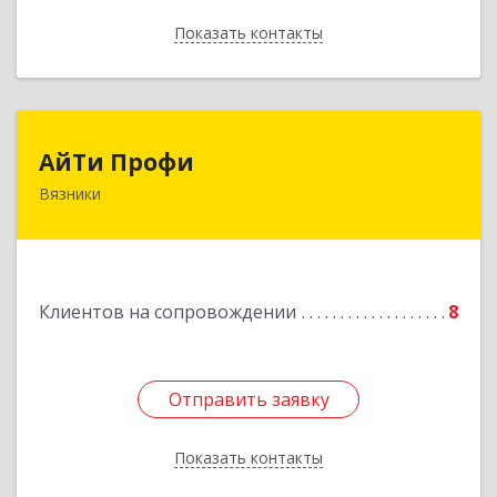
Показать контакты
Назад
АйТи Профи
АйТи Профи
Вязники
Подробнее
Клиентов на сопровождении
8
Отправить заявку
Отправить заявку
Показать контакты
Назад