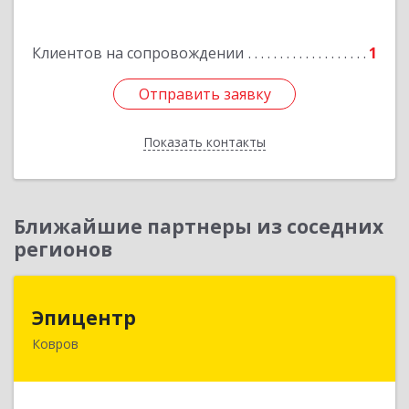
Клиентов на сопровождении
1
Отправить заявку
Отправить заявку
Показать контакты
Назад
Ближайшие партнеры из соседних
регионов
Эпицентр
Эпицентр
Ковров
601900, Владимирская обл, Ковров г, Барсукова
ул, дом № 17