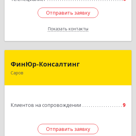
Отправить заявку
Отправить заявку
Показать контакты
Назад
ФинЮр-Консалтинг
ФинЮр-Консалтинг
Саров
607190, Нижегородская обл, Саров г,
Куйбышева ул, дом № 11
Подробнее
Клиентов на сопровождении
9
Отправить заявку
Отправить заявку