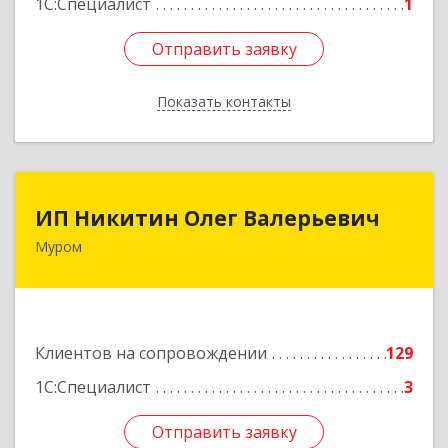
1С:Специалист
1
Отправить заявку
Отправить заявку
Показать контакты
Назад
ИП Никитин Олег Валерьевич
ИП Никитин Олег Валерьевич
Муром
602267, Владимирская обл, Муром г,
Коммунистическая ул., дом № 36
Подробнее
Клиентов на сопровождении
129
1С:Специалист
3
Отправить заявку
Отправить заявку