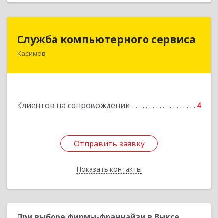
Служба компьютерного сервиса
Служба компьютерного сервиса
Касимов
391300, Рязанская обл., г.Касимов, ул.Советская
136
Подробнее
Клиентов на сопровождении
4
Отправить заявку
Отправить заявку
Показать контакты
Назад
При выборе фирмы-франчайзи в Выксе,