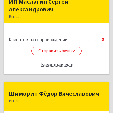
ИП Маслагин Сергей
ИП Маслагин Сергей
Александрович
Александрович
Выкса
607060, Нижегородская обл, , Выкса г, Красная
пл., 16/61
Клиентов на сопровождении
8
Подробнее
Отправить заявку
Отправить заявку
Показать контакты
Назад
Шиморин Фёдор Вячеславович
Шиморин Фёдор Вячеславович
Выкса
Подробнее