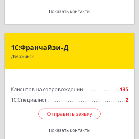
Показать контакты
Назад
1С:Франчайзи-Д
1С:Франчайзи-Д
Дзержинск
606025, Нижегородская обл, Дзержинск г,
Циолковского пр-кт, дом № 15
Подробнее
Клиентов на сопровождении
135
1С:Специалист
2
Отправить заявку
Отправить заявку
Показать контакты
Назад