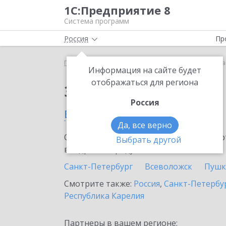
1С:Предприятие 8
Система программ
Россия
Пр
Главная
Сервисы ИТС
1С:Линк
1С:Линк в Сл
Информация на сайте будет
отображаться для региона
Заказать 1С:Линк
Россия
в Сланцах
Да, все верно
Ознакомьтесь с информационными карт
Выбрать другой
внедрение продукта.
Санкт-Петербург
Всеволожск
Пушк
Смотрите также:
Россия
,
Санкт-Петербур
Республика Карелия
Партнеры в вашем регионе: