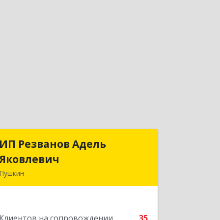
ИП Резванов Адель
ИП Резванов Адель
Яковлевич
Яковлевич
Пушкин
196602, Санкт-Петербург г, Пушкин г,
Красной Звезды ул, дом № 17/9,
литера А, кв.2
Клиентов на сопровождении
35