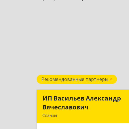
Рекомендованные партнеры
ИП Васильев Александр
ИП Васильев Александ
Вячеславович
Вячеславови
Сланцы
Ленинградская обл, Сланцы г
Спортивная ул, дом № 