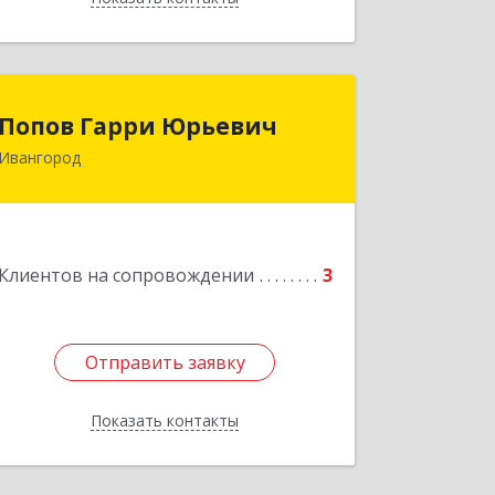
Попов Гарри Юрьевич
Попов Гарри Юрьевич
Ивангород
Подробнее
Клиентов на сопровождении
3
Отправить заявку
Отправить заявку
Показать контакты
Назад