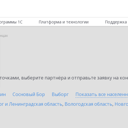
ограммы 1С
Платформа и технологии
Поддержка 
анцах
очками, выберите партнёра и отправьте заявку на ко
ин
Сосновый Бор
Выборг
Показать все населен
г и Ленинградская область
,
Вологодская область
,
Новго