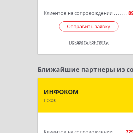
Клиентов на сопровождении
8
Подробне
Отправить заявку
Отправить заявку
Показать контакты
Назад
Ближайшие партнеры из со
ИНФОКО
ИНФОКОМ
Псков
180000, Псковская обл, Псков г
Советская ул, дом № 42
Подробне
Клиентов на сопровождении
72