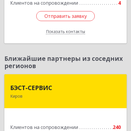
Клиентов на сопровождении
4
Отправить заявку
Отправить заявку
Показать контакты
Назад
Ближайшие партнеры из соседних
регионов
БЭСТ-СЕРВИС
БЭСТ-СЕРВИС
Киров
610045, Кировская обл, Киров г, Дмитрия
Козулева ул, дом № 2, корпус 1
Подробнее
Клиентов на сопровождении
240