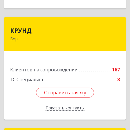
КРУНД
КРУНД
Бор
606440, Нижегородская обл, Бор г,
Профсоюзная ул, дом № 6
Подробнее
Клиентов на сопровождении
167
1С:Специалист
8
Отправить заявку
Отправить заявку
Показать контакты
Назад