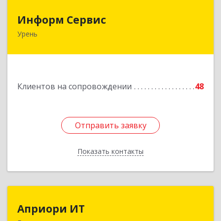
Информ Сервис
Информ Сервис
Урень
606800, Нижегородская обл, Уренский р-н,
Урень г, Ленина ул, дом № 95 А
Подробнее
Клиентов на сопровождении
48
Отправить заявку
Отправить заявку
Показать контакты
Назад
Априори ИТ
Априори ИТ