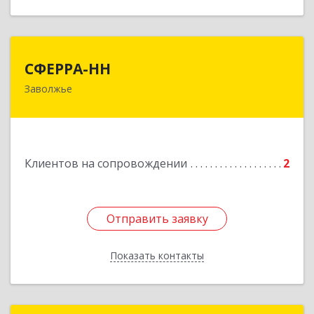
СФЕРРА-НН
СФЕРРА-НН
Заволжье
Подробнее
Клиентов на сопровождении
2
Отправить заявку
Отправить заявку
Показать контакты
Назад