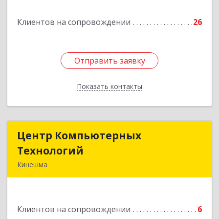
Подробнее
Клиентов на сопровождении
26
Отправить заявку
Отправить заявку
Показать контакты
Назад
Центр Компьютерных
Центр Компьютерных
Технологий
Технологий
Кинешма
155800, Ивановская обл, Кинешма г, Вичугская
ул, дом № 106
Клиентов на сопровождении
6
Подробнее