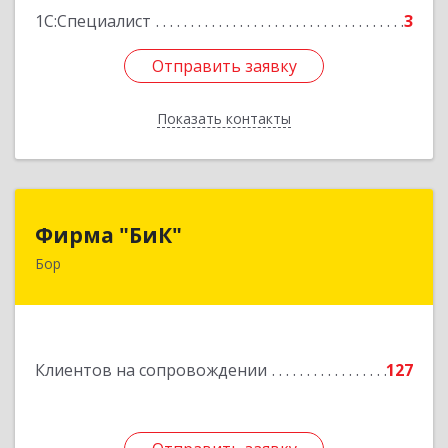
1С:Специалист
3
Отправить заявку
Отправить заявку
Показать контакты
Назад
Фирма "БиК"
Фирма "БиК"
Бор
606440, Нижегородская обл, Бор г, Советская
ул, дом № 11
Подробнее
Клиентов на сопровождении
127