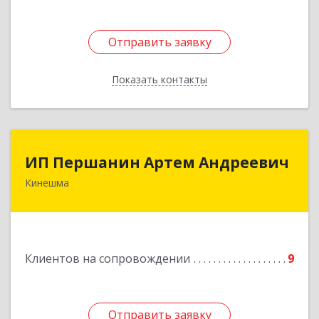
Отправить заявку
Отправить заявку
Показать контакты
Назад
ИП Першанин Артем Андреевич
ИП Першанин Артем Андреевич
Кинешма
Подробнее
Клиентов на сопровождении
9
Отправить заявку
Отправить заявку