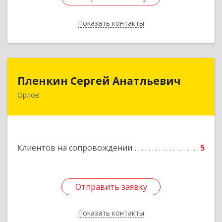
Показать контакты
Назад
Пленкин Сергей Анатльевич
Пленкин Сергей Анатльевич
Орлов
612 270, 612270, Кировская обл, , Орлов г,
Ленина ул, дом. 128
Подробнее
Клиентов на сопровождении
5
Отправить заявку
Отправить заявку
Показать контакты
Назад