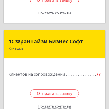
Отправить заявку
Отправить заявку
Показать контакты
Назад
1С:Франчайзи Бизнес Софт
1С:Франчайзи Бизнес Софт
Кинешма
155800, Ивановская обл, Кинешма г, Жуковская
ул, дом № 10
Подробнее
Клиентов на сопровождении
77
Отправить заявку
Отправить заявку
Показать контакты
Назад