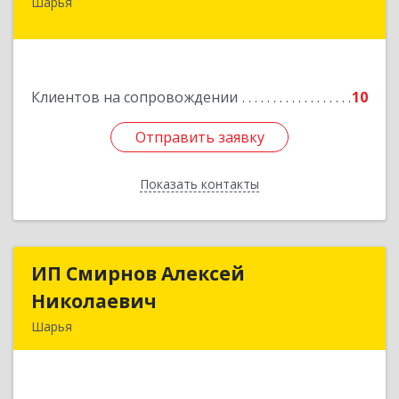
Шарья
157505, Костромская область, город Шарья,
улица Краснухина, дом 6.
Подробнее
Клиентов на сопровождении
10
Отправить заявку
Отправить заявку
Показать контакты
Назад
ИП Смирнов Алексей
ИП Смирнов Алексей
Николаевич
Николаевич
Шарья
Подробнее