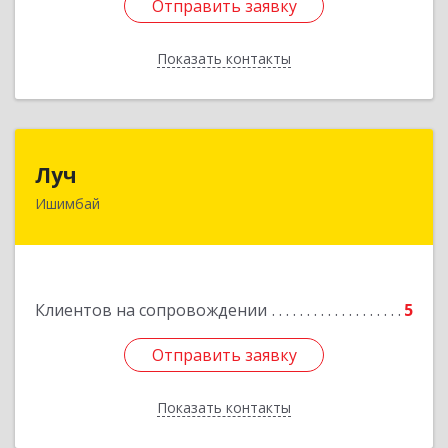
Отправить заявку
Отправить заявку
Показать контакты
Назад
Луч
Луч
Ишимбай
453215, Башкортостан Респ, Ишимбайский р-н,
Ишимбай г, Ленина пр-кт, дом № 29, кв.29
Подробнее
Клиентов на сопровождении
5
Отправить заявку
Отправить заявку
Показать контакты
Назад