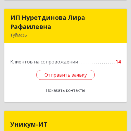
ИП Нуретдинова Лира
ИП Нуретдинова Лира
Рафаилевна
Рафаилевна
Туймазы
452755, Башкортостан Респ, Туймазинский р-н,
Туймазы г, Островского ул, дом № 9, оф.6
Клиентов на сопровождении
14
Подробнее
Отправить заявку
Отправить заявку
Показать контакты
Назад
Уникум-ИТ
Уникум-ИТ