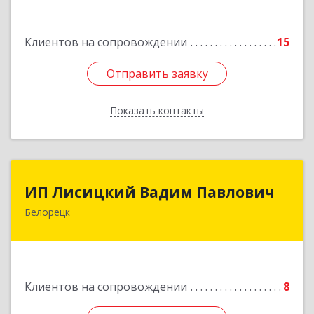
Подробнее
Клиентов на сопровождении
15
Отправить заявку
Отправить заявку
Показать контакты
Назад
ИП Лисицкий Вадим Павлович
ИП Лисицкий Вадим Павлович
Белорецк
453501, Башкортостан Респ, Белорецк г,
Кооперативная ул, дом № 4, корпус А, кв.32
Подробнее
Клиентов на сопровождении
8