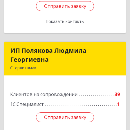
Отправить заявку
Отправить заявку
Показать контакты
Назад
ИП Полякова Людмила
ИП Полякова Людмила
Георгиевна
Георгиевна
Стерлитамак
453120, Башкортостан Респ, Стерлитамак г,
Имая Насыри ул, дом № 1, кв.74
Клиентов на сопровождении
39
Подробнее
1С:Специалист
1
Отправить заявку
Отправить заявку