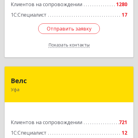
Клиентов на сопровождении
1280
1С:Специалист
17
Отправить заявку
Отправить заявку
Показать контакты
Назад
Велс
Велс
Уфа
450071, Башкортостан Респ, Уфа г, 50 лет СССР
ул, дом № 48/1, этаж 5
Подробнее
Клиентов на сопровождении
721
1С:Специалист
12