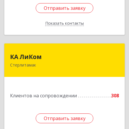
Отправить заявку
Отправить заявку
Показать контакты
Назад
КА ЛиКом
КА ЛиКом
Стерлитамак
453115, Башкортостан Респ, г.о. город
Стерлитамак, Стерлитамак г, Республиканская
ул, дом № 9в
Подробнее
Клиентов на сопровождении
308
Отправить заявку
Отправить заявку