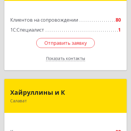
Подробнее
Клиентов на сопровождении
80
1С:Специалист
1
Отправить заявку
Отправить заявку
Показать контакты
Назад
Хайруллины и К
Хайруллины и К
Салават
453251, Башкортостан Респ, Салават г,
Островского ул, дом № 61
Подробнее