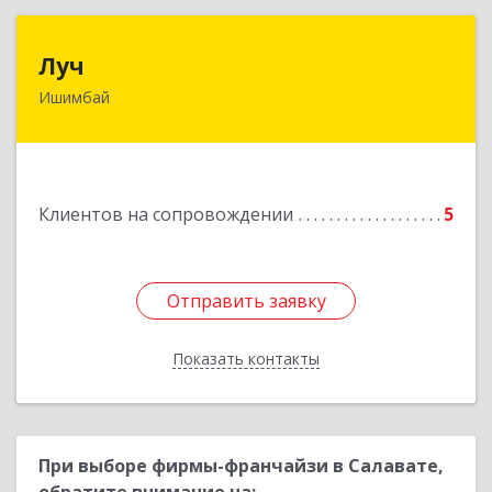
Луч
Луч
Ишимбай
453215, Башкортостан Респ, Ишимбайский р-н,
Ишимбай г, Ленина пр-кт, дом № 29, кв.29
Подробнее
Клиентов на сопровождении
5
Отправить заявку
Отправить заявку
Показать контакты
Назад
При выборе фирмы-франчайзи в Салавате,