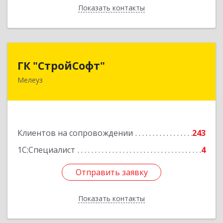
Показать контакты
Назад
ГК "СтройСофт"
ГК "СтройСофт"
Мелеуз
453852, Башкортостан Респ, Мелеуз г, Ленина
ул, дом № 160а, кв.4
Подробнее
Клиентов на сопровождении
243
1С:Специалист
4
Отправить заявку
Отправить заявку
Показать контакты
Назад