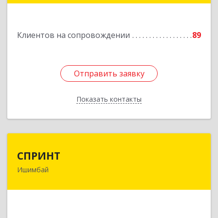
Подробнее
Клиентов на сопровождении
89
Отправить заявку
Отправить заявку
Показать контакты
Назад
СПРИНТ
СПРИНТ
Ишимбай
453201, Башкортостан Респ, Ишимбайский р-н,
Ишимбай г, Якупа Кулмыя ул, дом № 25
Подробнее