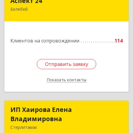
Аспект 24
Белебей
452000, Башкортостан Респ, Белебей г, им
В.И.Ленина ул, дом № 23/1
Подробнее
Клиентов на сопровождении
114
Отправить заявку
Отправить заявку
Показать контакты
Назад
ИП Хаирова Елена
ИП Хаирова Елена
Владимировна
Владимировна
Стерлитамак