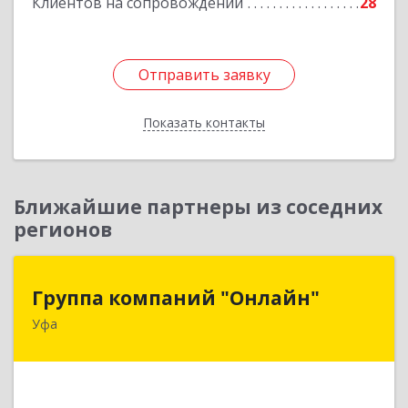
Клиентов на сопровождении
28
Отправить заявку
Отправить заявку
Показать контакты
Назад
Ближайшие партнеры из соседних
регионов
Группа компаний "Онлайн"
Группа компаний "Онлайн"
Уфа
450006, Башкортостан Респ, г.о. город Уфа, Уфа
г, Цюрупы ул, дом № 130, этаж 1
Подробнее