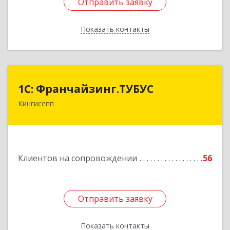
Отправить заявку
Отправить заявку
Показать контакты
Назад
1С: Франчайзинг.ТУБУС
1С: Франчайзинг.ТУБУС
Кингисепп
Подробнее
Клиентов на сопровождении
56
Отправить заявку
Отправить заявку
Показать контакты
Назад