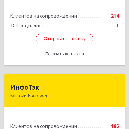
Подробнее
Клиентов на сопровождении
214
1С:Специалист
1
Отправить заявку
Отправить заявку
Показать контакты
Назад
ИнфоТэк
ИнфоТэк
Великий Новгород
173003, Новгородская обл, Великий Новгород
г, Великая ул, дом № 22
Подробнее
Клиентов на сопровождении
185