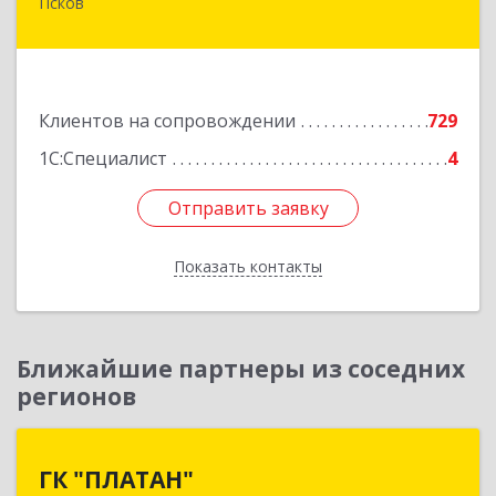
Псков
180000, Псковская обл, Псков г, Советская ул,
дом № 42г
Подробнее
Клиентов на сопровождении
729
1С:Специалист
4
Отправить заявку
Отправить заявку
Показать контакты
Назад
Ближайшие партнеры из соседних
регионов
ГК "ПЛАТАН"
ГК "ПЛАТАН"