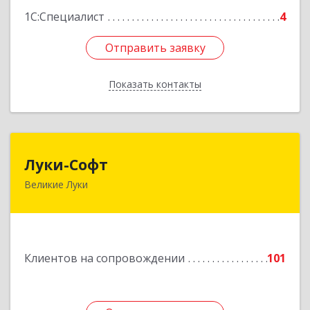
1С:Специалист
4
Отправить заявку
Отправить заявку
Показать контакты
Назад
Луки-Софт
Луки-Софт
Великие Луки
182113, Псковская обл, Великие Луки г,
Октябрьский пр-кт, дом № 56А, оф.2
Подробнее
Клиентов на сопровождении
101