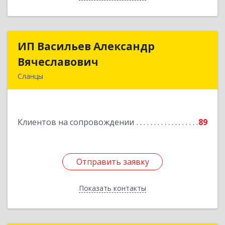
ИП Васильев Александр
ИП Васильев Александр
Вячеславович
Вячеславович
Сланцы
Ленинградская обл, Сланцы г, Спортивная ул,
дом № 2
Клиентов на сопровождении
89
Подробнее
Отправить заявку
Отправить заявку
Показать контакты
Назад