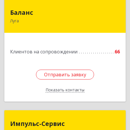
Баланс
Баланс
Луга
188230, Ленинградская обл, Луга г, Урицкого
пр-кт, дом № 77а
Подробнее
Клиентов на сопровождении
66
Отправить заявку
Отправить заявку
Показать контакты
Назад
Импульс-Сервис
Импульс-Сервис