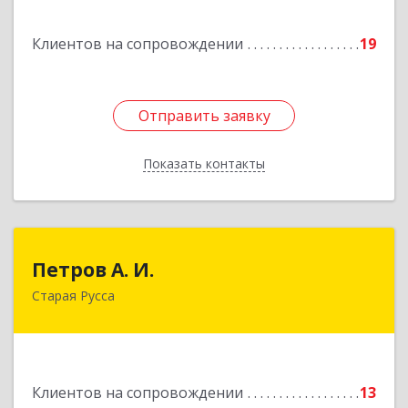
Подробнее
Клиентов на сопровождении
19
Отправить заявку
Отправить заявку
Показать контакты
Назад
Петров А. И.
Петров А. И.
Старая Русса
Старая Русса, пер.Волотовский, д.23
Подробнее
Клиентов на сопровождении
13