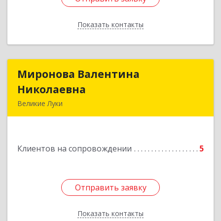
Показать контакты
Назад
Миронова Валентина
Миронова Валентина
Николаевна
Николаевна
Великие Луки
Подробнее
Клиентов на сопровождении
5
Отправить заявку
Отправить заявку
Показать контакты
Назад