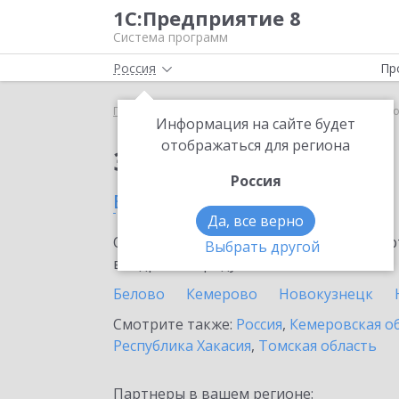
1С:Предприятие 8
Система программ
Россия
Пр
Главная
Сервисы ИТС
1С:Линк
1С:Линк в Пр
Информация на сайте будет
отображаться для региона
Заказать 1С:Линк
Россия
в Прокопьевске
Да, все верно
Ознакомьтесь с информационными карт
Выбрать другой
внедрение продукта.
Белово
Кемерово
Новокузнецк
Смотрите также:
Россия
,
Кемеровская о
Республика Хакасия
,
Томская область
Партнеры в вашем регионе: