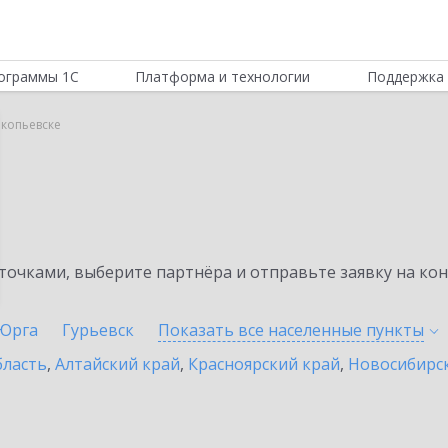
ограммы 1С
Платформа и технологии
Поддержка 
окопьевске
очками, выберите партнёра и отправьте заявку на ко
Юрга
Гурьевск
Показать все населенные
пункты
бласть
,
Алтайский край
,
Красноярский край
,
Новосибирск