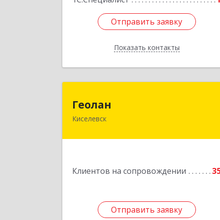
Отправить заявку
Отправить заявку
Показать контакты
Назад
Геола
Геолан
Киселевск
652700, Кемеровская обл, Киселевск г
Транспортная ул, дом № 5
Подробне
Клиентов на сопровождении
3
Отправить заявку
Отправить заявку