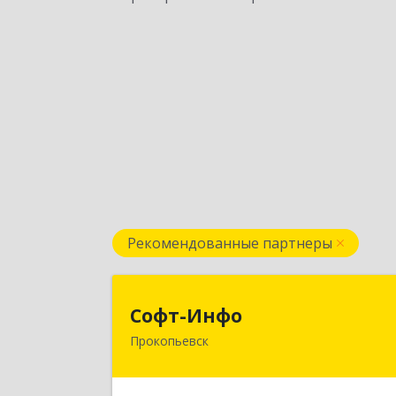
Рекомендованные партнеры
Софт-Инф
Софт-Инфо
Прокопьевск
653039, Кемеровская область 
Кузбасс, Прокопьевск г, Институтска
ул, дом № 9а, оф.1