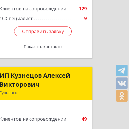
Подробнее
Клиентов на сопровождении
129
1С:Специалист
9
Отправить заявку
Отправить заявку
Показать контакты
Назад
ИП Кузнецов Алексей
ИП Кузнецов Алексей
Викторович
Викторович
Гурьевск
652780, Кемеровская обл, Гурьевский
р-н, Гурьевск г, Суворова ул, дом №
32
Клиентов на сопровождении
49
Подробнее