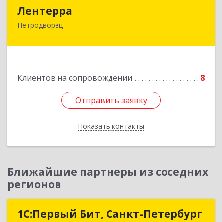
Лентерра
Лентерра
Петродворец
198517, Санкт-Петербург, Петергоф г,
Ропшинское шоссе, дом № 3, корпус 2, кв.99
Подробнее
Клиентов на сопровождении
8
Отправить заявку
Отправить заявку
Показать контакты
Назад
Ближайшие партнеры из соседних
регионов
1С:Первый Бит, Санкт-Петербург
1С:Первый Бит, Санкт-Петербург