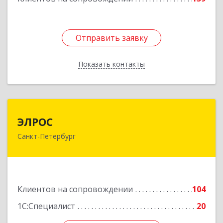
Отправить заявку
Отправить заявку
Показать контакты
Назад
ЭЛРОС
ЭЛРОС
Санкт-Петербург
191024, Санкт-Петербург г, Тележная ул, дом №
22, кв.6
Подробнее
Клиентов на сопровождении
104
1С:Специалист
20