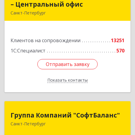
– Центральный офис
– Центральный офис
Санкт-Петербург
г.Санкт-Петербург, Невский проспект, 10
Подробнее
Клиентов на сопровождении
13251
1С:Специалист
570
Отправить заявку
Отправить заявку
Показать контакты
Назад
Группа Компаний "СофтБаланс"
Группа Компаний "СофтБаланс"
Санкт-Петербург
195112, Санкт-Петербург г, Заневский пр-кт,
дом № 30, корпус 2, литера А