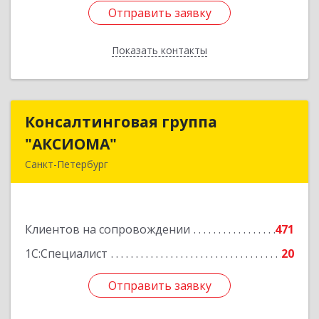
Отправить заявку
Отправить заявку
Показать контакты
Назад
Консалтинговая группа
Консалтинговая группа
"АКСИОМА"
"АКСИОМА"
Санкт-Петербург
197374, Санкт-Петербург г, Мебельная ул, дом
№ 12, корпус 1, литер А, пом.20Н, оф. 145
Клиентов на сопровождении
471
Подробнее
1С:Специалист
20
Отправить заявку
Отправить заявку