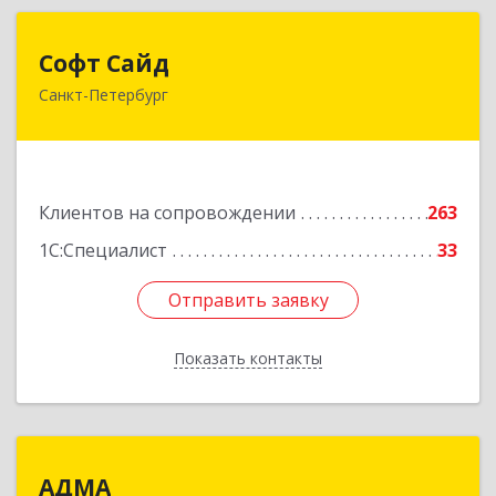
Софт Сайд
Софт Сайд
Санкт-Петербург
190020, Санкт-Петербург г, Рижский пр, дом №
58, оф.301
Подробнее
Клиентов на сопровождении
263
1С:Специалист
33
Отправить заявку
Отправить заявку
Показать контакты
Назад
АДМА
АДМА