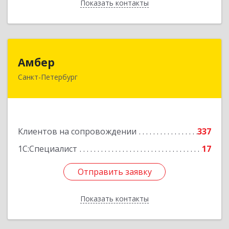
Показать контакты
Назад
Амбер
Амбер
Санкт-Петербург
191119, Санкт-Петербург г, Правды ул, дом №
16
Подробнее
Клиентов на сопровождении
337
1С:Специалист
17
Отправить заявку
Отправить заявку
Показать контакты
Назад