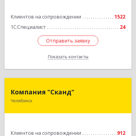
Подробнее
Клиентов на сопровождении
1522
1С:Специалист
24
Отправить заявку
Отправить заявку
Показать контакты
Назад
Компания "Сканд"
Компания "Сканд"
Челябинск
454091, Челябинская обл, Челябинск г,
Революции пл, дом № 7, оф.1.16
Подробнее
Клиентов на сопровождении
912