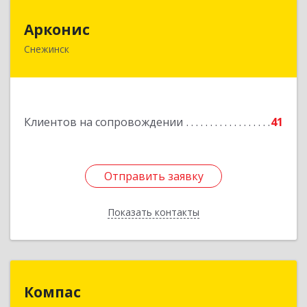
Арконис
Арконис
Снежинск
456773, Челябинская обл, Снежинск г,
Захаренкова ул, дом № 1
Подробнее
Клиентов на сопровождении
41
Отправить заявку
Отправить заявку
Показать контакты
Назад
Компас
Компас