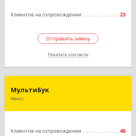
Подробнее
Клиентов на сопровождении
23
Отправить заявку
Отправить заявку
Показать контакты
Назад
МультиБук
МультиБук
Миасс
456318, Челябинская обл, Миасс г, Жуковского
ул, дом № 8, кв.61
Подробнее
Клиентов на сопровождении
46