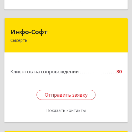
Инфо-Софт
Инфо-Софт
Сысерть
624021, Свердловская обл, Сысерть г, Коммуны
ул, дом № 39, кв.13
Подробнее
Клиентов на сопровождении
30
Отправить заявку
Отправить заявку
Показать контакты
Назад