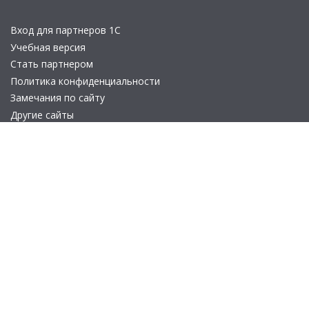
Вход для партнеров 1С
Учебная версия
Стать партнером
Политика конфиденциальности
Замечания по сайту
Другие сайты
Телефон:
+7 (495) 737-92-57
Email:
site_v8@1c.ru
Отдел продаж:
г. Москва
,
улица Селезнёвская, дом 21
© 2026 АО «Группа 1С» (правопреемник «1С»). Все права на сайт
защищены
© 2011- 2026 ООО «1С-Софт» (
о компании
).