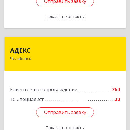
Отправить заявку
Отправить заявку
Показать контакты
Назад
АДЕКС
АДЕКС
Челябинск
454080, Челябинская обл, Челябинск г, Смирных
ул, дом № 15А, пом.51
Подробнее
Клиентов на сопровождении
260
1С:Специалист
20
Отправить заявку
Отправить заявку
Показать контакты
Назад