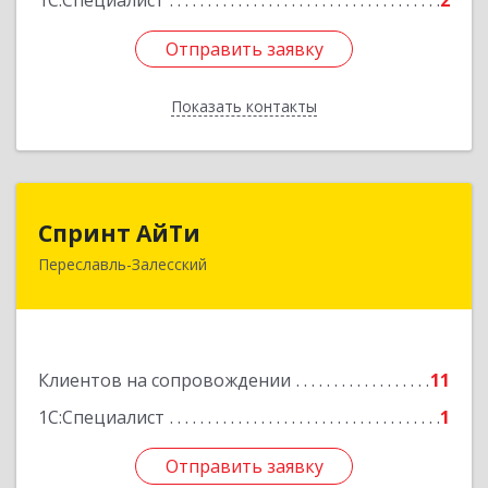
1С:Специалист
2
Отправить заявку
Отправить заявку
Показать контакты
Назад
Спринт АйТи
Спринт АйТи
Переславль-Залесский
152025, Ярославская обл, Переславль-
Залесский г, Менделеева ул, дом № 18, кв.7
Подробнее
Клиентов на сопровождении
11
1С:Специалист
1
Отправить заявку
Отправить заявку