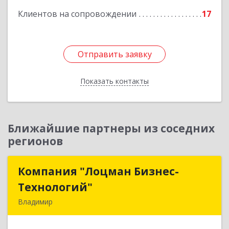
Клиентов на сопровождении
17
Отправить заявку
Отправить заявку
Показать контакты
Назад
Ближайшие партнеры из соседних
регионов
Компания "Лоцман Бизнес-
Компания "Лоцман Бизнес-
Технологий"
Технологий"
Владимир
600015, Владимирская обл, Владимир г,
Чайковского ул, дом № 40А, оф.21