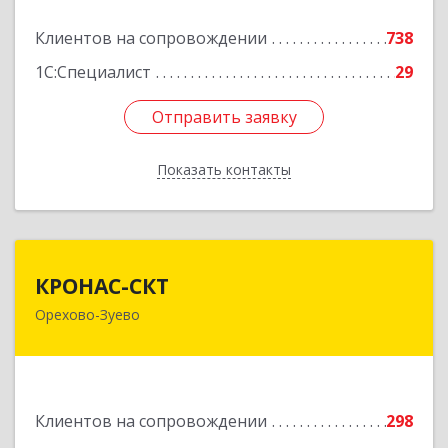
Клиентов на сопровождении
738
Подробнее
1С:Специалист
29
Отправить заявку
Отправить заявку
Показать контакты
Назад
КРОНАС-СКТ
КРОНАС-СКТ
Орехово-Зуево
142600, Московская обл, Орехово-Зуево г,
Бабушкина ул, дом № 2А, пом.31
Подробнее
Клиентов на сопровождении
298