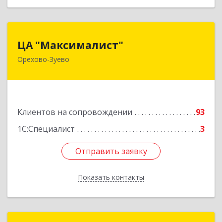
ЦА "Максималист"
ЦА "Максималист"
Орехово-Зуево
142600, Московская обл, Орехово-Зуево г,
Ленина ул, дом № 78
Подробнее
Клиентов на сопровождении
93
1С:Специалист
3
Отправить заявку
Отправить заявку
Показать контакты
Назад