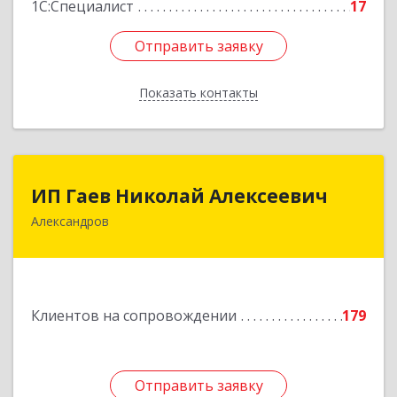
1С:Специалист
17
Отправить заявку
Отправить заявку
Показать контакты
Назад
ИП Гаев Николай Алексеевич
ИП Гаев Николай Алексеевич
Александров
601650, Владимирская обл, Александровский р-
н, Александров г, Свердлова ул, дом № 41, кв.57
Подробнее
Клиентов на сопровождении
179
Отправить заявку
Отправить заявку