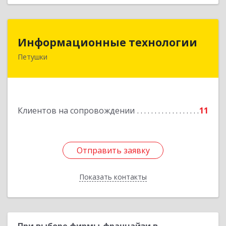
Информационные технологии
Информационные технологии
Петушки
601144, Владимирская обл, Петушки г,
Маяковского ул, дом № 19
Подробнее
Клиентов на сопровождении
11
Отправить заявку
Отправить заявку
Показать контакты
Назад