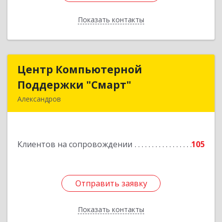
Показать контакты
Назад
Центр Компьютерной
Центр Компьютерной
Поддержки "Смарт"
Поддержки "Смарт"
Александров
601650, Владимирская обл, Александровский р-
н, Александров г, Институтская ул, дом № 1,
ком.74
Клиентов на сопровождении
105
Подробнее
Отправить заявку
Отправить заявку
Показать контакты
Назад