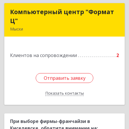
Компьютерный центр "Формат
Компьютерный центр "Формат
Ц"
Ц"
Мыски
652840, Кемеровская обл, Мыски г, Вахрушева
ул, д. 7, кв. 48
Клиентов на сопровождении
2
Подробнее
Отправить заявку
Отправить заявку
Показать контакты
Назад
При выборе фирмы-франчайзи в
Киселевске, обратите внимание на: