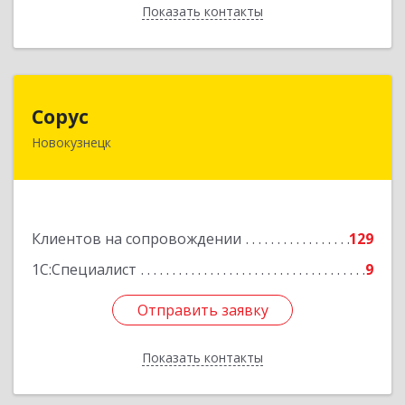
Показать контакты
Назад
Сорус
Сорус
Новокузнецк
654005, Кемеровская область - Кузбасс,
Новокузнецк г, Строителей пр-кт, дом № 38,
кв.11
Подробнее
Клиентов на сопровождении
129
1С:Специалист
9
Отправить заявку
Отправить заявку
Показать контакты
Назад