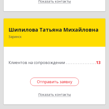
Показать контакты
Назад
Шипилова Татьяна Михайловна
Шипилова Татьяна Михайловна
Заринск
Подробнее
Клиентов на сопровождении
13
Отправить заявку
Отправить заявку
Показать контакты
Назад