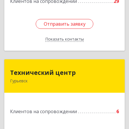
Клиентов на сопровождении
29
Отправить заявку
Отправить заявку
Показать контакты
Назад
Технический центр
Технический центр
Гурьевск
652780, Кемеровская область - Кузбасс,
Гурьевский р-н, Гурьевск г, Кирова ул, дом № 6
Подробнее
Клиентов на сопровождении
6