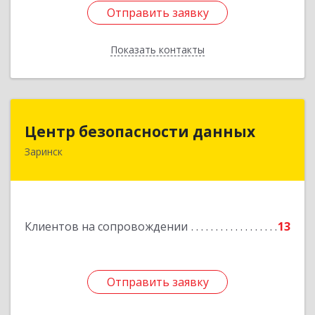
Отправить заявку
Отправить заявку
Показать контакты
Назад
Центр безопасности данных
Центр безопасности данных
Заринск
659100, Алтайский край, Заринск г, Таратынова
ул, дом № 11, кв.9
Подробнее
Клиентов на сопровождении
13
Отправить заявку
Отправить заявку