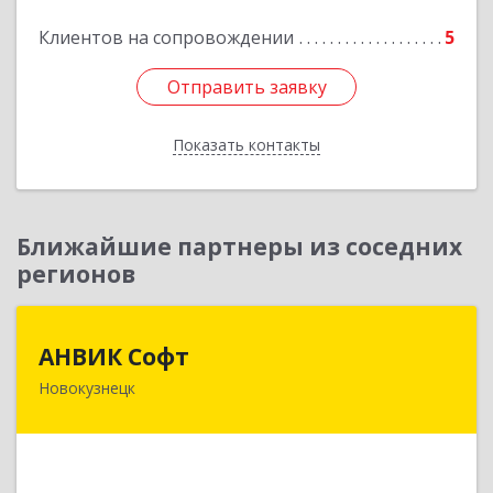
Подробнее
Клиентов на сопровождении
5
Отправить заявку
Отправить заявку
Показать контакты
Назад
Ближайшие партнеры из соседних
регионов
АНВИК Софт
АНВИК Софт
Новокузнецк
654079, Кемеровская область - Кузбасс,
Новокузнецкий г.о, Новокузнецк г,
Куйбышевский р-н, Невского ул, дом № 1, этаж
2