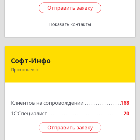
Отправить заявку
Отправить заявку
Показать контакты
Назад
Софт-Инфо
Софт-Инфо
Прокопьевск
653039, Кемеровская область - Кузбасс,
Прокопьевск г, Институтская ул, дом № 9а,
оф.15
Подробнее
Клиентов на сопровождении
168
1С:Специалист
20
Отправить заявку
Отправить заявку