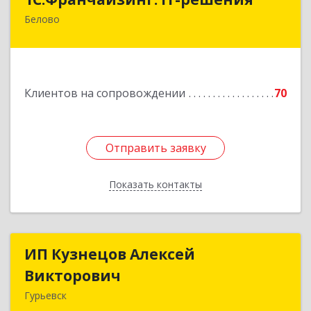
Белово
652600, Кемеровская обл, Белово г,
Железнодорожный пер, дом № 27
Подробнее
Клиентов на сопровождении
70
Отправить заявку
Отправить заявку
Показать контакты
Назад
ИП Кузнецов Алексей
ИП Кузнецов Алексей
Викторович
Викторович
Гурьевск
652780, Кемеровская обл, Гурьевский р-н,