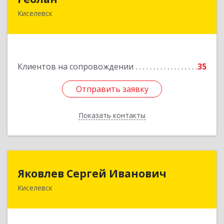
Киселевск
652700, Кемеровская обл, Киселевск г,
Транспортная ул, дом № 54
Подробнее
Клиентов на сопровождении
35
Отправить заявку
Отправить заявку
Показать контакты
Назад
Яковлев Сергей Иванович
Яковлев Сергей Иванович
Киселевск
650002, Кемеровская обл, г.Кемерово, пр-т
Шахтеров, дом № 90, кв.104