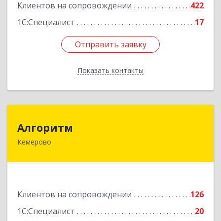
Клиентов на сопровождении
422
Подробнее
1С:Специалист
17
Отправить заявку
Отправить заявку
Показать контакты
Назад
Алгоритм
Алгоритм
Кемерово
650043, Кемеровская обл, Кемерово г,
Мичурина пер, дом № 5, кв.192
Подробнее
Клиентов на сопровождении
126
1С:Специалист
20