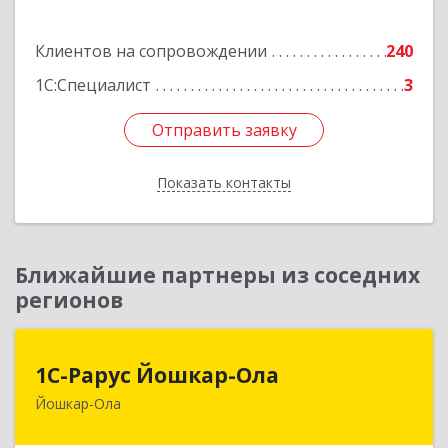
Подробнее
Клиентов на сопровождении
240
1С:Специалист
3
Отправить заявку
Отправить заявку
Показать контакты
Назад
Ближайшие партнеры из соседних
регионов
1С-Рарус Йошкар-Ола
1С-Рарус Йошкар-Ола
Йошкар-Ола
424004, Марий Эл Респ, Йошкар-Ола г, Волкова
ул, дом № 68