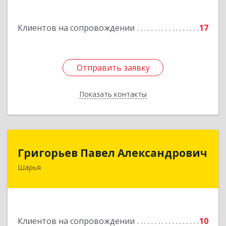
Подробнее
Клиентов на сопровождении
17
Отправить заявку
Отправить заявку
Показать контакты
Назад
Григорьев Павел Александрович
Григорьев Павел Александрович
Шарья
157505, Костромская область, город Шарья,
улица Краснухина, дом 6.
Подробнее
Клиентов на сопровождении
10