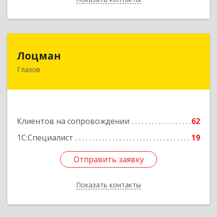
Лоцман
Лоцман
Глазов
427620, Удмуртская Респ, Глазов г, Сибирская
ул, дом № 20
Подробнее
Клиентов на сопровождении
62
1С:Специалист
19
Отправить заявку
Отправить заявку
Показать контакты
Назад