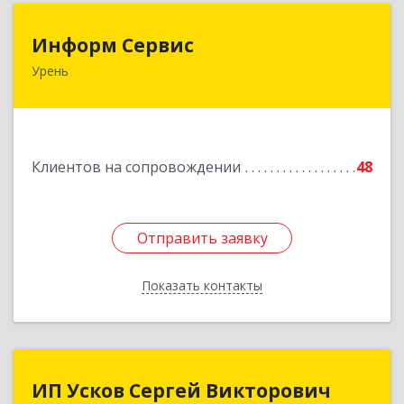
Информ Сервис
Информ Сервис
Урень
606800, Нижегородская обл, Уренский р-н,
Урень г, Ленина ул, дом № 95 А
Подробнее
Клиентов на сопровождении
48
Отправить заявку
Отправить заявку
Показать контакты
Назад
ИП Усков Сергей Викторович
ИП Усков Сергей Викторович