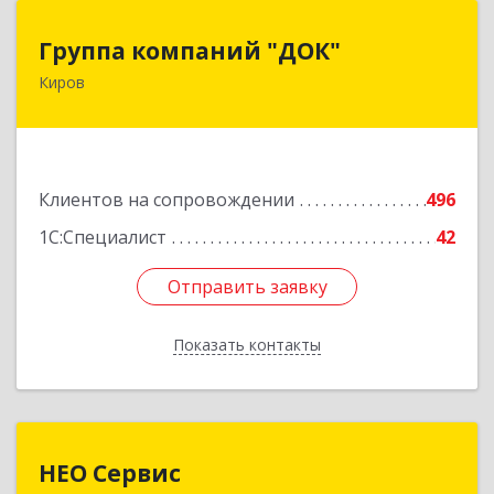
Группа компаний "ДОК"
Группа компаний "ДОК"
Киров
610017, Кировская обл, Киров г, Горького ул,
дом № 17
Подробнее
Клиентов на сопровождении
496
1С:Специалист
42
Отправить заявку
Отправить заявку
Показать контакты
Назад
НЕО Сервис
НЕО Сервис