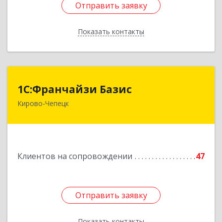
Отправить заявку
Отправить заявку
Показать контакты
Назад
1С:Франчайзи Базис
1С:Франчайзи Базис
Кирово-Чепецк
613044, Кировская обл, город Кирово-Чепецк
г.о., Кирово-Чепецк г, Школьная ул, дом № 2,
оф.323
Подробнее
Клиентов на сопровождении
47
Отправить заявку
Отправить заявку
Показать контакты
Назад