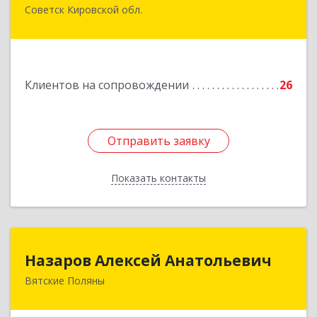
Советск Кировской обл.
613340, Кировская обл, Советск г, Дружбы ул,
дом № 29
Подробнее
Клиентов на сопровождении
26
Отправить заявку
Отправить заявку
Показать контакты
Назад
Назаров Алексей Анатольевич
Назаров Алексей Анатольевич
Вятские Поляны
612964,Кировская обл,город Вятские Поляны
г.о.,Вятские Поляны г,Кирова ул,д. 8,кв. 55