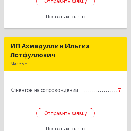
Отправить заявку
Отправить заявку
Показать контакты
Назад
ИП Ахмадуллин Ильгиз
ИП Ахмадуллин Ильгиз
Лотфуллович
Лотфуллович
Малмыж
612920, Кировская обл, г.Малмыж, ул.Ленина, 27
оф.1
Клиентов на сопровождении
7
Подробнее
Отправить заявку
Отправить заявку
Показать контакты
Назад