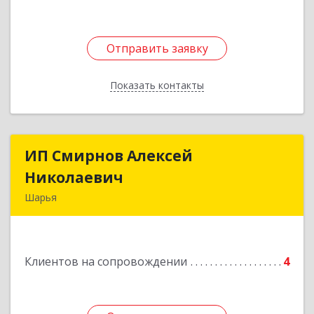
Отправить заявку
Отправить заявку
Показать контакты
Назад
ИП Смирнов Алексей
ИП Смирнов Алексей
Николаевич
Николаевич
Шарья
Подробнее
Клиентов на сопровождении
4