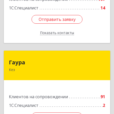
1С:Специалист
14
Отправить заявку
Отправить заявку
Показать контакты
Назад
Гаура
Гаура
Кез
427580, Удмуртская Респ, Кезский р-н, Кез п,
Кооперативная ул, дом № 12
Подробнее
Клиентов на сопровождении
91
1С:Специалист
2