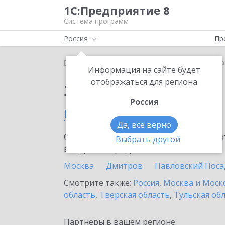
1С:Предприятие 8
Система программ
Россия
Пр
Главная
Сервисы ИТС
1С:Линк
1С:Линк в Ив
Информация на сайте будет
отображаться для региона
Заказать 1С:Линк
Россия
в Ивантеевке
Да, все верно
Ознакомьтесь с информационными карт
Выбрать другой
внедрение продукта.
Москва
Дмитров
Павловский Поса
Смотрите также:
Россия
,
Москва и Моск
область
,
Тверская область
,
Тульская об
Партнеры в вашем регионе: