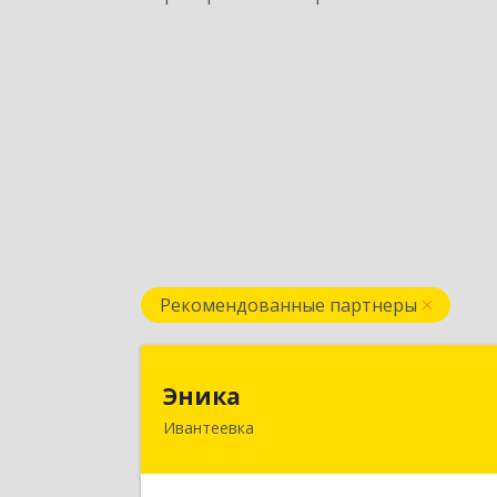
Рекомендованные партнеры
Эник
Эника
Ивантеевка
141280, Московская обл, г.о
Пушкинский, Ивантеевка г
Заводская ул, дом № 12, кв.