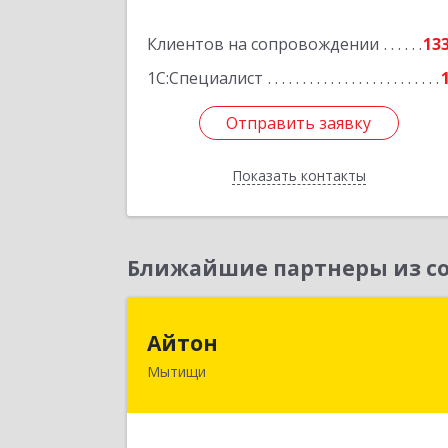
Подробне
Клиентов на сопровождении
13
1С:Специалист
Отправить заявку
Отправить заявку
Показать контакты
Назад
Ближайшие партнеры из со
Айто
Айтон
Мытищи
141006, Московская обл, Мытищи г
Олимпийский пр-кт, строение 10
пом.1А,