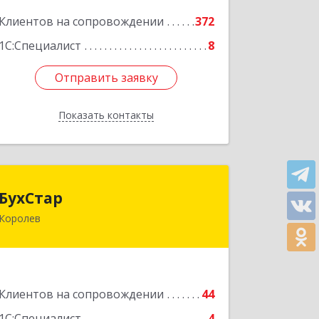
Подробнее
Клиентов на сопровождении
372
1С:Специалист
8
Отправить заявку
Отправить заявку
Показать контакты
Назад
БухСтар
БухСтар
Королев
141090, Московская обл, Королев г,
М.К.Тихонравова (Юбилейный мкр)
ул, дом № 42, кв.20
Подробнее
Клиентов на сопровождении
44
1С:Специалист
4