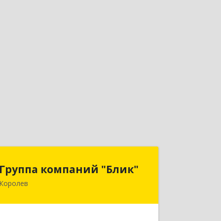
Группа компаний "Блик"
Группа компаний "Блик"
Королев
141077, Московская обл, Королев г,
Октябрьский б-р, дом № 14