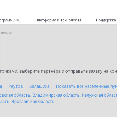
ограммы 1С
Платформа и технологии
Поддержка 
антеевке
очками, выберите партнёра и отправьте заявку на ко
д
Реутов
Балашиха
Показать все населенные
пу
овская область
,
Владимирская область
,
Калужская облас
ласть
,
Ярославская область