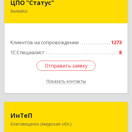
ЦПО "Статус"
Вилюйск
677000, Саха /Якутия/ Респ, Якутск г, Ленина пр-
кт, дом № 1, оф.427
Подробнее
Клиентов на сопровождении
1273
1С:Специалист
8
Отправить заявку
Отправить заявку
Показать контакты
Назад
ИнТеП
ИнТеП
Благовещенск (Амурская обл.)
675000, Амурская обл, Благовещенск г,