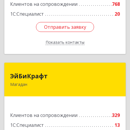
Клиентов на сопровождении
768
1С:Специалист
20
Отправить заявку
Отправить заявку
Показать контакты
Назад
ЭйБиКрафт
ЭйБиКрафт
Магадан
685000, Магаданская обл, Магадан г, Полярная
ул, дом № 21А
Подробнее
Клиентов на сопровождении
329
1С:Специалист
13