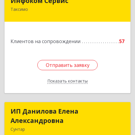
Инфоком Сервис
Таксимо
671560, Республика Бурятия, Муйский р-н, пгт.
Таксимо, ул. Железнодорожников, дом 14
Подробнее
Клиентов на сопровождении
57
Отправить заявку
Отправить заявку
Показать контакты
Назад
ИП Данилова Елена
ИП Данилова Елена
Александровна
Александровна
Сунтар