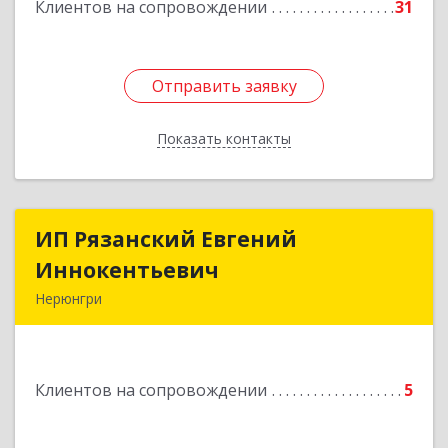
Клиентов на сопровождении
31
Отправить заявку
Отправить заявку
Показать контакты
Назад
ИП Рязанский Евгений
ИП Рязанский Евгений
Иннокентьевич
Иннокентьевич
Нерюнгри
678967, Саха /Якутия/ Респ, Нерюнгри г,
Дружбы Народов пр-кт, дом № 14
Клиентов на сопровождении
5
Подробнее