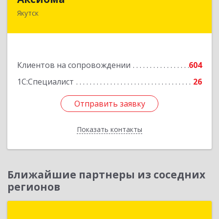
Якутск
677000, Саха /Якутия/ Респ, Якутск г, Чиряева
ул, дом № 1, кв.19
Подробнее
Клиентов на сопровождении
604
1С:Специалист
26
Отправить заявку
Отправить заявку
Показать контакты
Назад
Ближайшие партнеры из соседних
регионов
ЦПО "Статус"