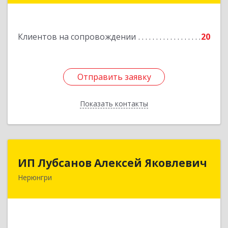
Подробнее
Клиентов на сопровождении
20
Отправить заявку
Отправить заявку
Показать контакты
Назад
ИП Лубсанов Алексей Яковлевич
ИП Лубсанов Алексей Яковлевич
Нерюнгри
675002, Амурская область, г. Благовещенск, ул.
Краснофлотская ,77/1, кв.38
Подробнее