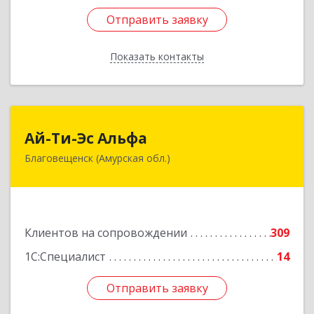
Отправить заявку
Отправить заявку
Показать контакты
Назад
Ай-Ти-Эс Альфа
Ай-Ти-Эс Альфа
Благовещенск (Амурская обл.)
675000, Амурская обл, Благовещенск г, Зейская
ул, дом № 134, оф.515
Подробнее
Клиентов на сопровождении
309
1С:Специалист
14
Отправить заявку
Отправить заявку