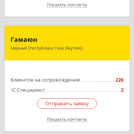
Показать контакты
Назад
Гамаюн
Гамаюн
Мирный (Республика Саха (Якутия))
678170, Саха /Якутия/ Респ, Мирнинский у,
Мирный г, Ленинградский пр-кт, дом № 48,
корпус а
Подробнее
Клиентов на сопровождении
226
1С:Специалист
2
Отправить заявку
Отправить заявку
Показать контакты
Назад