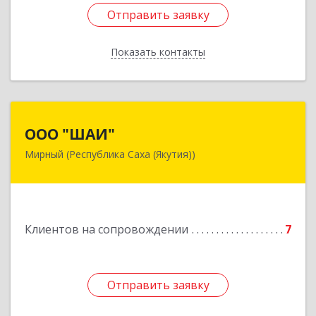
Отправить заявку
Отправить заявку
Показать контакты
Назад
ООО "ШАИ"
ООО "ШАИ"
Мирный (Республика Саха (Якутия))
678175, Республика Саха (Якутия), у.
Мирнинский, г. Мирный, ул. Ленина, дом 34,
квартира 5
Подробнее
Клиентов на сопровождении
7
Отправить заявку
Отправить заявку